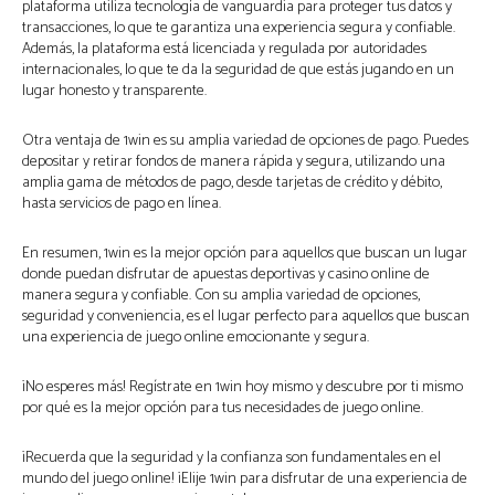
plataforma utiliza tecnología de vanguardia para proteger tus datos y
transacciones, lo que te garantiza una experiencia segura y confiable.
Además, la plataforma está licenciada y regulada por autoridades
internacionales, lo que te da la seguridad de que estás jugando en un
lugar honesto y transparente.
Otra ventaja de 1win es su amplia variedad de opciones de pago. Puedes
depositar y retirar fondos de manera rápida y segura, utilizando una
amplia gama de métodos de pago, desde tarjetas de crédito y débito,
hasta servicios de pago en línea.
En resumen, 1win es la mejor opción para aquellos que buscan un lugar
donde puedan disfrutar de apuestas deportivas y casino online de
manera segura y confiable. Con su amplia variedad de opciones,
seguridad y conveniencia, es el lugar perfecto para aquellos que buscan
una experiencia de juego online emocionante y segura.
¡No esperes más! Regístrate en 1win hoy mismo y descubre por ti mismo
por qué es la mejor opción para tus necesidades de juego online.
¡Recuerda que la seguridad y la confianza son fundamentales en el
mundo del juego online! ¡Elije 1win para disfrutar de una experiencia de