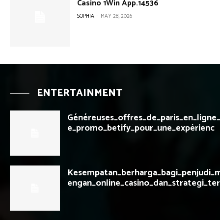
Casino 1Win App.14536
SOPHIA
-
MAY 28, 2026
ENTERTAINMENT
Généreuses_offres_de_paris_en_ligne
e_promo_betify_pour_une_expérienc
Kesempatan_berharga_bagi_penjudi_
engan_online_casino_dan_strategi_ter