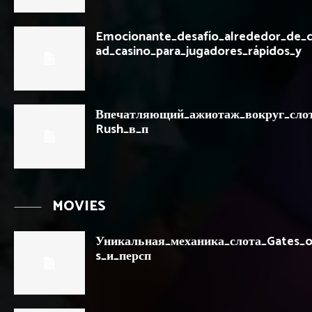
Emocionante_desafío_alrededor_de_c
ad_casino_para_jugadores_rápidos_y
Впечатляющий_ажиотаж_вокруг_слот
Rush_в_п
MOVIES
Уникальная_механика_слота_Gates_
s_и_персп