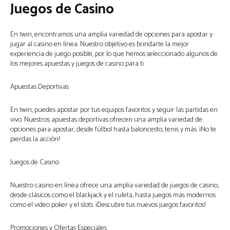
Juegos de Casino
En 1win, encontramos una amplia variedad de opciones para apostar y
jugar al casino en línea. Nuestro objetivo es brindarte la mejor
experiencia de juego posible, por lo que hemos seleccionado algunos de
los mejores apuestas y juegos de casino para ti.
Apuestas Deportivas
En 1win, puedes apostar por tus equipos favoritos y seguir las partidas en
vivo. Nuestros apuestas deportivas ofrecen una amplia variedad de
opciones para apostar, desde fútbol hasta baloncesto, tenis y más. ¡No te
pierdas la acción!
Juegos de Casino
Nuestro casino en línea ofrece una amplia variedad de juegos de casino,
desde clásicos como el blackjack y el ruleta, hasta juegos más modernos
como el video poker y el slots. ¡Descubre tus nuevos juegos favoritos!
Promociones y Ofertas Especiales