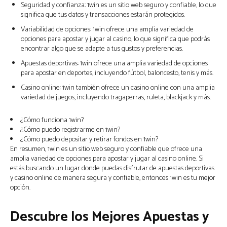
Seguridad y confianza: 1win es un sitio web seguro y confiable, lo que
significa que tus datos y transacciones estarán protegidos.
Variabilidad de opciones: 1win ofrece una amplia variedad de
opciones para apostar y jugar al casino, lo que significa que podrás
encontrar algo que se adapte a tus gustos y preferencias.
Apuestas deportivas: 1win ofrece una amplia variedad de opciones
para apostar en deportes, incluyendo fútbol, baloncesto, tenis y más.
Casino online: 1win también ofrece un casino online con una amplia
variedad de juegos, incluyendo tragaperras, ruleta, blackjack y más.
¿Cómo funciona 1win?
¿Cómo puedo registrarme en 1win?
¿Cómo puedo depositar y retirar fondos en 1win?
En resumen, 1win es un sitio web seguro y confiable que ofrece una
amplia variedad de opciones para apostar y jugar al casino online. Si
estás buscando un lugar donde puedas disfrutar de apuestas deportivas
y casino online de manera segura y confiable, entonces 1win es tu mejor
opción.
Descubre los Mejores Apuestas y