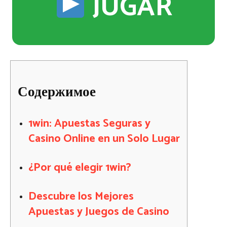
JUGAR
Содержимое
1win: Apuestas Seguras y
Casino Online en un Solo Lugar
¿Por qué elegir 1win?
Descubre los Mejores
Apuestas y Juegos de Casino