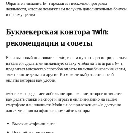
Обратите внимание: 1win предлагает несколько программ
лояльности, которые помогут вам получать дополнительные бонусы
и преимущества.
Букмекерская контора 1win:
рекомендации и советы
Если вы новый пользователь 1win, то вам нужно зарегистрироваться
на сайте и сделать минимальную ставку, чтобы начать играть. 1win
предлагает множество способов оплаты, включая банковские карты,
электронные деньги и другие. Вы можете выбрать тот способ
оплаты, который вам удобен.
1win также предлагает мобильное приложение, которое позволяет
вам делать ставки на спорт и играть в онлайн-казино на вашем
смартфоне или планшете. Мобильное приложение 1win доступно
для скачивания на официальном сайте конторы.
Высокие коэффициенты
Простой доступ к счету