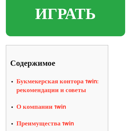
ИГРАТЬ
Содержимое
Букмекерская контора 1win:
рекомендации и советы
О компании 1win
Преимущества 1win