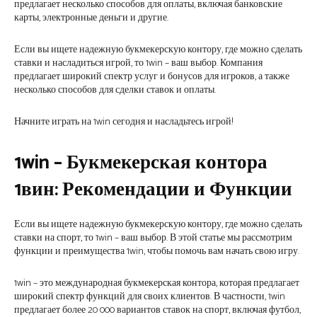
предлагает несколько способов для оплаты, включая банковские
карты, электронные деньги и другие.
Если вы ищете надежную букмекерскую контору, где можно сделать
ставки и насладиться игрой, то 1win – ваш выбор. Компания
предлагает широкий спектр услуг и бонусов для игроков, а также
несколько способов для сделки ставок и оплаты.
Начните играть на 1win сегодня и насладьтесь игрой!
1win – Букмекерская контора
1вин: Рекомендации и Функции
Если вы ищете надежную букмекерскую контору, где можно сделать
ставки на спорт, то 1win – ваш выбор. В этой статье мы рассмотрим
функции и преимущества 1win, чтобы помочь вам начать свою игру.
1win – это международная букмекерская контора, которая предлагает
широкий спектр функций для своих клиентов. В частности, 1win
предлагает более 20 000 вариантов ставок на спорт, включая футбол,