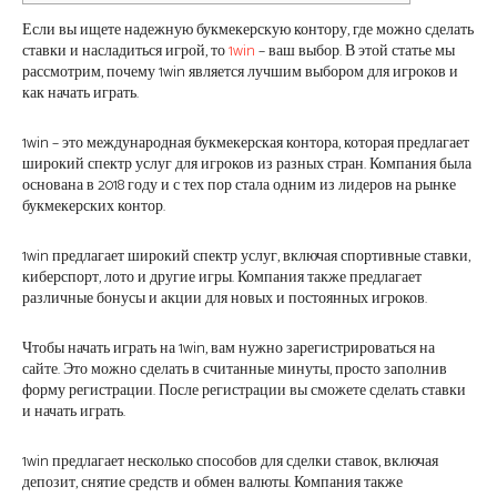
Если вы ищете надежную букмекерскую контору, где можно сделать
ставки и насладиться игрой, то
1win
– ваш выбор. В этой статье мы
рассмотрим, почему 1win является лучшим выбором для игроков и
как начать играть.
1win – это международная букмекерская контора, которая предлагает
широкий спектр услуг для игроков из разных стран. Компания была
основана в 2018 году и с тех пор стала одним из лидеров на рынке
букмекерских контор.
1win предлагает широкий спектр услуг, включая спортивные ставки,
киберспорт, лото и другие игры. Компания также предлагает
различные бонусы и акции для новых и постоянных игроков.
Чтобы начать играть на 1win, вам нужно зарегистрироваться на
сайте. Это можно сделать в считанные минуты, просто заполнив
форму регистрации. После регистрации вы сможете сделать ставки
и начать играть.
1win предлагает несколько способов для сделки ставок, включая
депозит, снятие средств и обмен валюты. Компания также