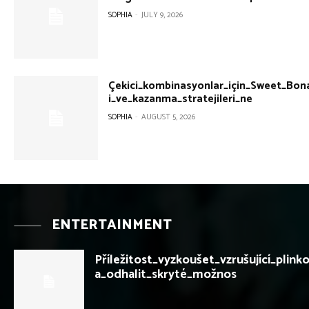
SOPHIA
-
JULY 9, 2026
Çekici_kombinasyonlar_için_Sweet_Bona
i_ve_kazanma_stratejileri_ne
SOPHIA
-
AUGUST 5, 2026
ENTERTAINMENT
Příležitost_vyzkoušet_vzrušující_plink
a_odhalit_skryté_možnos