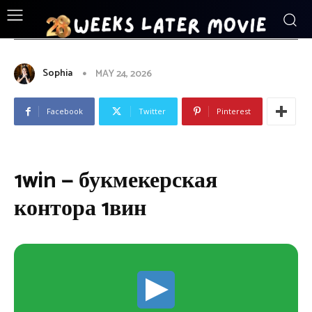
ENTERTAINMENT
1win букмекерская контора
1вин.6043
Sophia
MAY 24, 2026
Facebook
Twitter
Pinterest
1win — букмекерская
контора 1вин