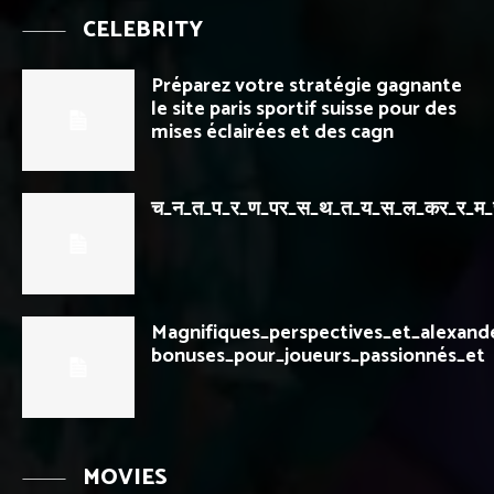
CELEBRITY
Préparez votre stratégie gagnante
le site paris sportif suisse pour des
mises éclairées et des cagn
च_न_त_प_र_ण_पर_स_थ_त_य_स_ल_कर_र_म_
Magnifiques_perspectives_et_alexand
bonuses_pour_joueurs_passionnés_et
MOVIES