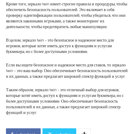
Кроме того, зеркало 1win имеет строгие правила и процедуры, чтобы
обеспечить безопасность пользователей. Это включает в себя
проверку идентификации пользователей, чтобы убедиться, что они
являются законными игроками, а также мониторинг их
деятельности, чтобы предотвратить любые манипуляции.
В целом, зеркало 1win – это безопасное и надежное место для
игроков, которые хотят иметь доступ к функциям и услугам
букмекера, но с более доступными условиями.
Если вы ищете безопасное и надежное место для ставок, то зеркало
1win – это ваш выбор. Оно обеспечивает безопасность пользователей
и их данных, а также предлагает широкий спектр функций и услуг.
Таким образом, зеркало 1win – это отличный выбор для игроков,
которые хотят иметь доступ к функциям и услугам букмекера, но с
более доступными условиями. Оно обеспечивает безопасность
пользователей и их данных, а также предлагает широкий спектр
функций и услуг.