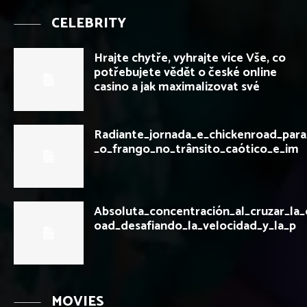
CELEBRITY
Hrajte chytře, vyhrajte více Vše, co
potřebujete vědět o české online
casino a jak maximalizovat své
Radiante_jornada_e_chickenroad_par
_o_frango_no_trânsito_caótico_e_im
Absoluta_concentración_al_cruzar_la_
oad_desafiando_la_velocidad_y_la_p
MOVIES