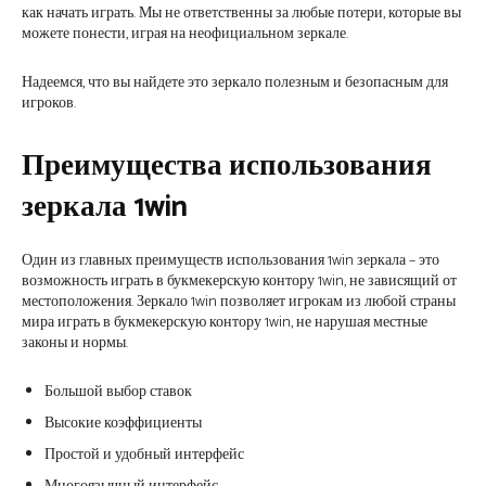
как начать играть. Мы не ответственны за любые потери, которые вы
можете понести, играя на неофициальном зеркале.
Надеемся, что вы найдете это зеркало полезным и безопасным для
игроков.
Преимущества использования
зеркала 1win
Один из главных преимуществ использования 1win зеркала – это
возможность играть в букмекерскую контору 1win, не зависящий от
местоположения. Зеркало 1win позволяет игрокам из любой страны
мира играть в букмекерскую контору 1win, не нарушая местные
законы и нормы.
Большой выбор ставок
Высокие коэффициенты
Простой и удобный интерфейс