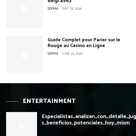
Belgi.4963
SOPHIA
-
MAY 28, 2026
Guide Complet pour Parier sur le
Rouge au Casino en Ligne
SOPHIA
-
JUNE 25, 2025
ENTERTAINMENT
Especialistas_analizan_con_detalle_ju
s_beneficios_potenciales_hoy_mism