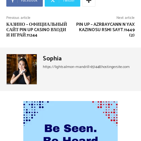
Facebook
Twitter
Previous article
Next article
КАЗИНО – ОФИЦИАЛЬНЫЙ
PIN UP – AZRBAYCANN N YAX
САЙТ PIN UP CASINO ВХОДИ
KAZINOSU RSMI SAYT.11449
И ИГРАЙ.11244
(2)
Sophia
https://lightsalmon-mandrill-651448.hostingersite.com