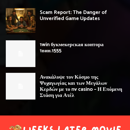
Scam Report: The Danger of
Unverified Game Updates
1win букмекерская контора
1вин.1555
Ανακάλυψε τον Κόσμο της
Ψυχαγωγίας και των Μεγάλων
Κερδών με το nv casino – Η Επόμενη
Στάση για Ατέλ