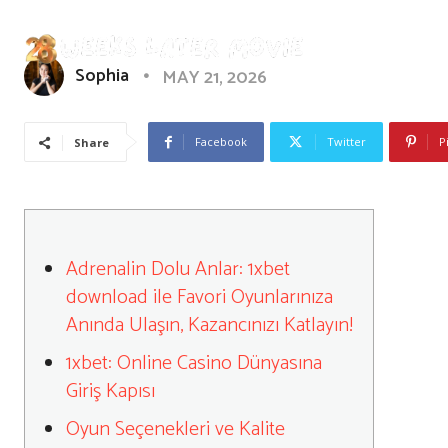
Sophia
MAY 21, 2026
Facebook
Twitter
P
Share
Adrenalin Dolu Anlar: 1xbet
download ile Favori Oyunlarınıza
Anında Ulaşın, Kazancınızı Katlayın!
1xbet: Online Casino Dünyasına
Giriş Kapısı
Oyun Seçenekleri ve Kalite