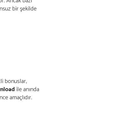
yor. Ancak bazı
unsuz bir şekilde
li bonuslar,
wnload
ile anında
ence amaçlıdır.