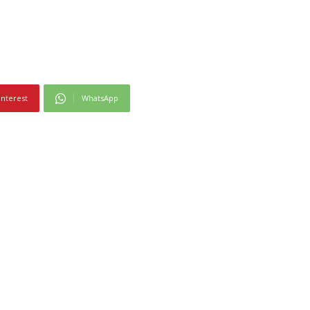
interest
WhatsApp