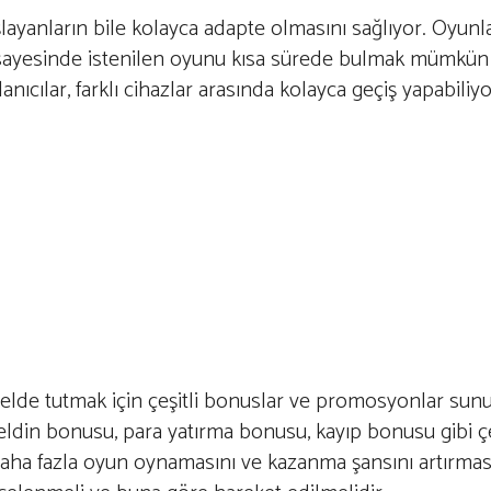
ayanların bile kolayca adapte olmasını sağlıyor. Oyunlar
u sayesinde istenilen oyunu kısa sürede bulmak mümkün
ıcılar, farklı cihazlar arasında kolayca geçiş yapabiliyo
e elde tutmak için çeşitli bonuslar ve promosyonlar sun
eldin bonusu, para yatırma bonusu, kayıp bonusu gibi çe
aha fazla oyun oynamasını ve kazanma şansını artırması