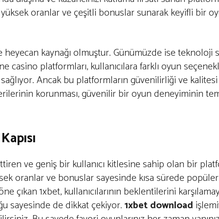
, yüksek oranlar ve çeşitli bonuslar sunarak keyifli bir 
 ve heyecan kaynağı olmuştur. Günümüzde ise teknoloji
casino platformları, kullanıcılara farklı oyun seçenek
sağlıyor. Ancak bu platformların güvenilirliği ve kalite
al verilerinin korunması, güvenilir bir oyun deneyiminin t
 Kapısı
iren ve geniş bir kullanıcı kitlesine sahip olan bir plat
ksek oranlar ve bonuslar sayesinde kısa sürede popüler 
ne çıkan 1xbet, kullanıcılarının beklentilerini karşılamay
ğu sayesinde de dikkat çekiyor.
1xbet download
işlemi