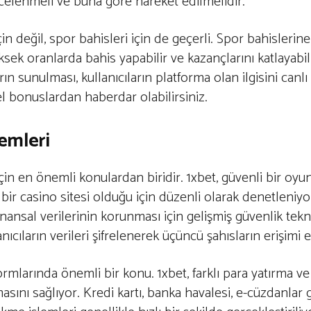
incelenmeli ve buna göre hareket edilmelidir.
n değil, spor bahisleri için de geçerli. Spor bahislerine
sek oranlarda bahis yapabilir ve kazançlarını katlayabil
 sunulması, kullanıcıların platforma olan ilgisini canlı 
 bonuslardan haberdar olabilirsiniz.
emleri
 için en önemli konulardan biridir. 1xbet, güvenli bir oy
 bir casino sitesi olduğu için düzenli olarak denetleniyor
 finansal verilerinin korunması için gelişmiş güvenlik tekn
nıcıların verileri şifrelenerek üçüncü şahısların erişimi 
ormlarında önemli bir konu. 1xbet, farklı para yatırma 
ını sağlıyor. Kredi kartı, banka havalesi, e-cüzdanlar gi