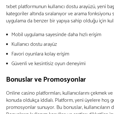
1xbet platformunun kullanıcı dostu arayüzü, yeni başl
kategoriler altında sıralanıyor ve arama fonksiyon
uygulama da benzer bir yapıya sahip olduğu için kullan
Mobil uygulama sayesinde daha hızlı erişim
Kullanıcı dostu arayüz
Favori oyunlara kolay erişim
Güvenli ve kesintisiz oyun deneyimi
Bonuslar ve Promosyonlar
Online casino platformları, kullanıcılarını çekmek v
konuda oldukça iddialı. Platform, yeni üyelere hoş g
promosyonlar sunuyor. Bu bonuslar, kullanıcıların d