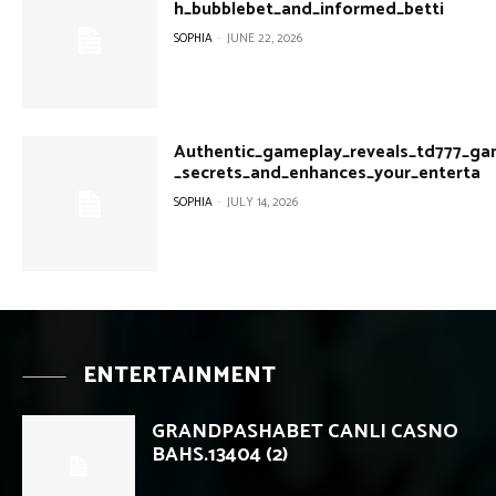
h_bubblebet_and_informed_betti
SOPHIA
-
JUNE 22, 2026
Authentic_gameplay_reveals_td777_g
_secrets_and_enhances_your_enterta
SOPHIA
-
JULY 14, 2026
ENTERTAINMENT
GRANDPASHABET CANLI CASNO
BAHS.13404 (2)