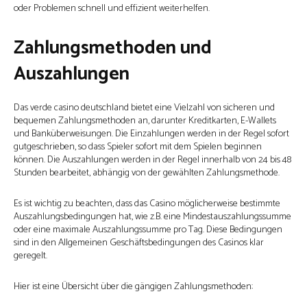
oder Problemen schnell und effizient weiterhelfen.
Zahlungsmethoden und
Auszahlungen
Das verde casino deutschland bietet eine Vielzahl von sicheren und
bequemen Zahlungsmethoden an, darunter Kreditkarten, E-Wallets
und Banküberweisungen. Die Einzahlungen werden in der Regel sofort
gutgeschrieben, so dass Spieler sofort mit dem Spielen beginnen
können. Die Auszahlungen werden in der Regel innerhalb von 24 bis 48
Stunden bearbeitet, abhängig von der gewählten Zahlungsmethode.
Es ist wichtig zu beachten, dass das Casino möglicherweise bestimmte
Auszahlungsbedingungen hat, wie z.B. eine Mindestauszahlungssumme
oder eine maximale Auszahlungssumme pro Tag. Diese Bedingungen
sind in den Allgemeinen Geschäftsbedingungen des Casinos klar
geregelt.
Hier ist eine Übersicht über die gängigen Zahlungsmethoden: