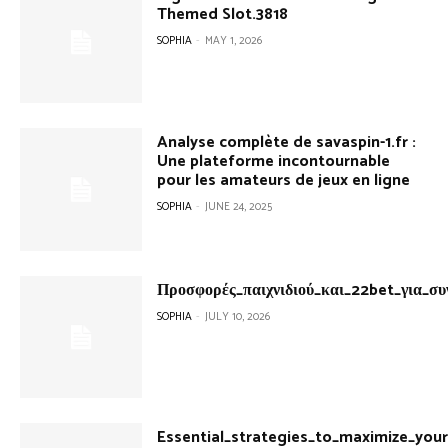
Themed Slot.3818
SOPHIA
-
MAY 1, 2026
Analyse complète de savaspin-1.fr :
Une plateforme incontournable
pour les amateurs de jeux en ligne
SOPHIA
-
JUNE 24, 2025
Προσφορές_παιχνιδιού_και_22bet_για_συ
SOPHIA
-
JULY 10, 2026
Essential_strategies_to_maximize_your