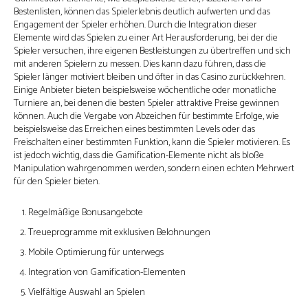
Bestenlisten, können das Spielerlebnis deutlich aufwerten und das
Engagement der Spieler erhöhen. Durch die Integration dieser
Elemente wird das Spielen zu einer Art Herausforderung, bei der die
Spieler versuchen, ihre eigenen Bestleistungen zu übertreffen und sich
mit anderen Spielern zu messen. Dies kann dazu führen, dass die
Spieler länger motiviert bleiben und öfter in das Casino zurückkehren.
Einige Anbieter bieten beispielsweise wöchentliche oder monatliche
Turniere an, bei denen die besten Spieler attraktive Preise gewinnen
können. Auch die Vergabe von Abzeichen für bestimmte Erfolge, wie
beispielsweise das Erreichen eines bestimmten Levels oder das
Freischalten einer bestimmten Funktion, kann die Spieler motivieren. Es
ist jedoch wichtig, dass die Gamification-Elemente nicht als bloße
Manipulation wahrgenommen werden, sondern einen echten Mehrwert
für den Spieler bieten.
Regelmäßige Bonusangebote
Treueprogramme mit exklusiven Belohnungen
Mobile Optimierung für unterwegs
Integration von Gamification-Elementen
Vielfältige Auswahl an Spielen