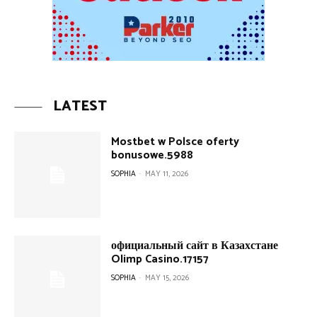
LATEST
Mostbet w Polsce oferty
bonusowe.5988
SOPHIA
-
MAY 11, 2026
официальный сайт в Казахстане
Olimp Casino.17157
SOPHIA
-
MAY 15, 2026