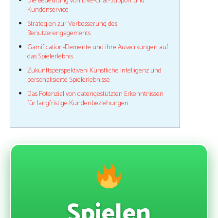
Die Bedeutung von Live-Chat-Support und
Kundenservice
Strategien zur Verbesserung des
Benutzerengagements
Gamification-Elemente und ihre Auswirkungen auf
das Spielerlebnis
Zukunftsperspektiven: Künstliche Intelligenz und
personalisierte Spielerlebnisse
Das Potenzial von datengestützten Erkenntnissen
für langfristige Kundenbeziehungen
Spielen