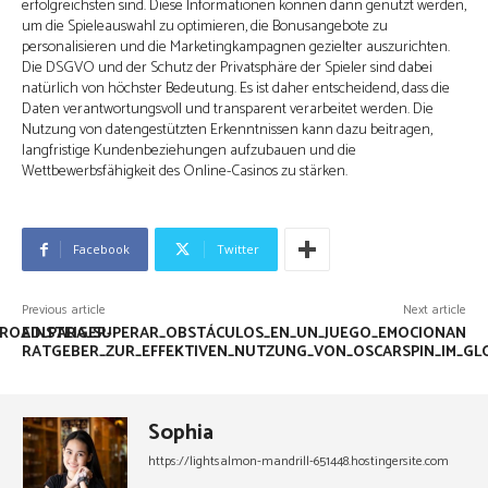
erfolgreichsten sind. Diese Informationen können dann genutzt werden,
um die Spieleauswahl zu optimieren, die Bonusangebote zu
personalisieren und die Marketingkampagnen gezielter auszurichten.
Die DSGVO und der Schutz der Privatsphäre der Spieler sind dabei
natürlich von höchster Bedeutung. Es ist daher entscheidend, dass die
Daten verantwortungsvoll und transparent verarbeitet werden. Die
Nutzung von datengestützten Erkenntnissen kann dazu beitragen,
langfristige Kundenbeziehungen aufzubauen und die
Wettbewerbsfähigkeit des Online-Casinos zu stärken.
Facebook
Twitter
Previous article
Next article
ENROAD_PARA_SUPERAR_OBSTÁCULOS_EN_UN_JUEGO_EMOCIONAN
EINSTEIGER-
RATGEBER_ZUR_EFFEKTIVEN_NUTZUNG_VON_OSCARSPIN_IM_GL
Sophia
https://lightsalmon-mandrill-651448.hostingersite.com