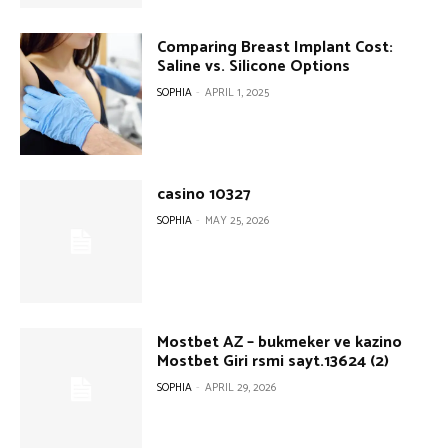
Comparing Breast Implant Cost:
Saline vs. Silicone Options
SOPHIA
-
APRIL 1, 2025
casino 10327
SOPHIA
-
MAY 25, 2026
Mostbet AZ – bukmeker ve kazino
Mostbet Giri rsmi sayt.13624 (2)
SOPHIA
-
APRIL 29, 2026