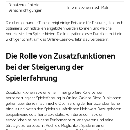
Benutzerdefinierte
Informationen nach Maß
Benachrichtigungen
Die oben genannte Tabelle zeigt einige Beispiele für Features, die durch
optimierte Schnittstellen angeboten werden können und welche
Vorteile sie dem Spieler bieten. Die Integration dieser Funktionen ist ein
wichtiger Schritt, um das Online-Casino-Erlebnis zu verbessern.
Die Rolle von Zusatzfunktionen
bei der Steigerung der
Spielerfahrung
Zusatzfunktionen spielen eine immer größere Rolle bei der
Verbesserung der Spielerfahrung in Online-Casinos. Diese Funktionen
gehen über die rein technische Optimierung der Benutzeroberfläche
hinaus und bieten den Spielern zusätzlichen Mehrwert. Dazu gehören
beispielsweise detaillierte Spielstatistiken, die es dem Spieler
ermöglichen, seine eigene Performance zu analysieren und seine
Strategie zu verbessern. Auch die Möglichkeit, Spiele in einer