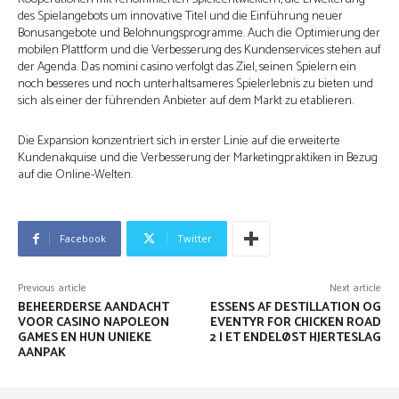
des Spielangebots um innovative Titel und die Einführung neuer
Bonusangebote und Belohnungsprogramme. Auch die Optimierung der
mobilen Plattform und die Verbesserung des Kundenservices stehen auf
der Agenda. Das nomini casino verfolgt das Ziel, seinen Spielern ein
noch besseres und noch unterhaltsameres Spielerlebnis zu bieten und
sich als einer der führenden Anbieter auf dem Markt zu etablieren.
Die Expansion konzentriert sich in erster Linie auf die erweiterte
Kundenakquise und die Verbesserung der Marketingpraktiken in Bezug
auf die Online-Welten.
Facebook
Twitter
Previous article
Next article
BEHEERDERSE AANDACHT
ESSENS AF DESTILLATION OG
VOOR CASINO NAPOLEON
EVENTYR FOR CHICKEN ROAD
GAMES EN HUN UNIEKE
2 I ET ENDELØST HJERTESLAG
AANPAK