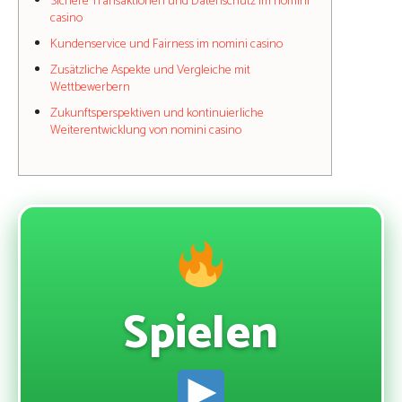
Sichere Transaktionen und Datenschutz im nomini
casino
Kundenservice und Fairness im nomini casino
Zusätzliche Aspekte und Vergleiche mit
Wettbewerbern
Zukunftsperspektiven und kontinuierliche
Weiterentwicklung von nomini casino
Spielen