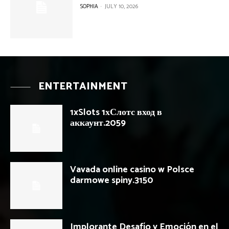
SOPHIA
-
JULY 10, 2026
ENTERTAINMENT
1xSlots 1хСлотс вход в
аккаунт.2059
Vavada online casino w Polsce
darmowe spiny.3150
Implorante Desafío y Emoción en el