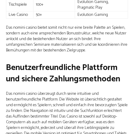
Evolution Gaming,
Tischspiele
100+
Pragmatic Play
Live Casino
50+
Evolution Gaming
Das nomini casino bietet somit nicht nur eine breite Palette an Spielen,
sondern auch eine ansprechenden Bonusstruktur, welche neue Nutzer
anlockt und die bestehenden Nutzer an sich bindet. Ihre
umfangreichen Seminare materialisieren sich und sie koordinieren ihre
Bemühungen mit der bestehenden Zielgruppe.
Benutzerfreundliche Plattform
und sichere Zahlungsmethoden
Das nomini casino überzeugt durch seine intuitive und
benutzerfreundliche Plattform. Die Website ist übersichtlich gestaltet
und ermöglicht es Spielern, schnell und einfach ihre bevorzugten Spiele
zu finden. Die Navigation ist intuitiv und die Suchfunktion erleichtert
das Auffinden bestimmter Titel. Das Casino ist sowohl auf Desktop-
Computern als auch auf mobilen Geräten verfügbar, was es den
Spielern ermöglicht, jederzeit und überall ihre Lieblingsspiele zu
genießen. Die mobile Version ist optimiert für Smartphones und Tablets