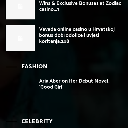
Wins & Exclusive Bonuses at Zodiac
casino._1
Vavada online casino u Hrvatskoj
bonus dobrodolice i uvjeti
koritenja.248
FASHION
Aria Aber on Her Debut Novel,
‘Good Girl’
CELEBRITY