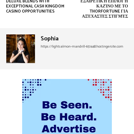
DELUXE BLENDS WITH
ΕΞΑΙΡΕΤΙΚΉ ΕΠΙΛΟΓΉ
EXCEPTIONAL CASH KINGDOM
ΚΑΖΊΝΟ ΜΕ ΤΟ
CASINO OPPORTUNITIES
THORFORTUNE ΓΙΑ
ΑΞΈΧΑΣΤΕΣ ΣΤΙΓΜΈΣ
Sophia
https://lightsalmon-mandrill-651448.hostingersite.com