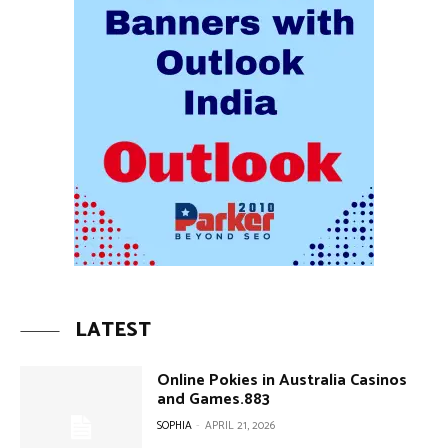
LATEST
Online Pokies in Australia Casinos
and Games.883
SOPHIA
-
APRIL 21, 2026