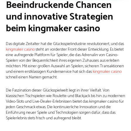
Beeindruckende Chancen
und innovative Strategien
beim kingmaker casino
Das digitale Zeitalter hat die Glücksspielindustrie revolutioniert, und das
kingmaker casino
steht an vorderster Front dieser Entwicklung. Es bietet
eine aufregende Plattform für Spieler, die das Adrenalin von Casino-
Spielen von der Bequemlichkeit ihres eigenen Zuhauses aus erleben
möchten. Mit einer großen Auswahl an Spielen, sicheren Transaktionen
und einem erstklassigen Kundenservice hat sich das
kingmaker casino
schnell einen Namen gemacht.
Die Faszination dieser Glücksspielwelt liegt in ihrer Vielfalt. Von
klassischen Tischspielen wie Roulette und Blackjack bis hin zu modernen
Video-Slots und Live-Dealer-Erlebnissen bietet das kingmaker casino für
jeden Geschmack etwas. Die kontinuierliche Innovation und die
Einführung neuer Spiele und Technologien sorgen dafür, dass das
Spielerlebnis stets frisch und aufregend bleibt.