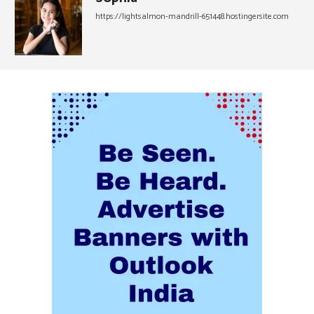
https://lightsalmon-mandrill-651448.hostingersite.com