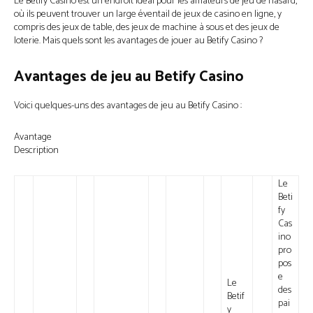
Le Betify Casino est un endroit idéal pour les amateurs de jeu de hasard,
où ils peuvent trouver un large éventail de jeux de casino en ligne, y
compris des jeux de table, des jeux de machine à sous et des jeux de
loterie. Mais quels sont les avantages de jouer au Betify Casino ?
Avantages de jeu au Betify Casino
Voici quelques-uns des avantages de jeu au Betify Casino :
Avantage
Description
Le
Beti
fy
Cas
ino
pro
pos
e
Le
des
Betif
pai
y