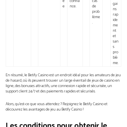
é
confia
cas
gai
e
nce.
de
ns
prob
rap
lème
ide
.
me
nt
et
san
s
pro
blè
me.
En résumé, le Betify Casino est un endroit idéal pour les amateurs de jeu
de hasard, où ils peuvent trouver un large éventail de jeux de casino en
ligne, des bonuses attractifs, une connexion rapide et sécurisée, un
support client 24/7 et des paiements rapides et sécurisés.
Alors, qu’est-ce que vous attendez ? Rejoignez le Betify Casino et
découvrez les avantages de jeu au Betify Casino !
Les conditions pour obtenir le