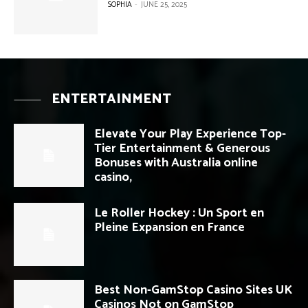
SOPHIA
-
JUNE 25, 2025
ENTERTAINMENT
Elevate Your Play Experience Top-
Tier Entertainment & Generous
Bonuses with Australia online
casino,
Le Roller Hockey : Un Sport en
Pleine Expansion en France
Best Non-GamStop Casino Sites UK
Casinos Not on GamStop