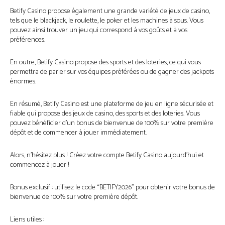
Betify Casino propose également une grande variété de jeux de casino,
tels que le blackjack, le roulette, le poker et les machines à sous. Vous
pouvez ainsi trouver un jeu qui correspond à vos goûts et à vos
préférences.
En outre, Betify Casino propose des sports et des loteries, ce qui vous
permettra de parier sur vos équipes préférées ou de gagner des jackpots
énormes.
En résumé, Betify Casino est une plateforme de jeu en ligne sécurisée et
fiable qui propose des jeux de casino, des sports et des loteries. Vous
pouvez bénéficier d’un bonus de bienvenue de 100% sur votre première
dépôt et de commencer à jouer immédiatement.
Alors, n’hésitez plus ! Créez votre compte Betify Casino aujourd’hui et
commencez à jouer !
Bonus exclusif : utilisez le code “BETIFY2026” pour obtenir votre bonus de
bienvenue de 100% sur votre première dépôt.
Liens utiles :