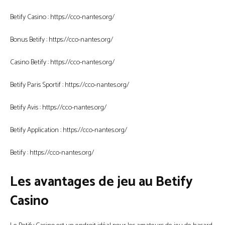
Betify Casino : https://cco-nantes.org/
Bonus Betify : https://cco-nantes.org/
Casino Betify : https://cco-nantes.org/
Betify Paris Sportif : https://cco-nantes.org/
Betify Avis : https://cco-nantes.org/
Betify Application : https://cco-nantes.org/
Betify : https://cco-nantes.org/
Les avantages de jeu au Betify
Casino