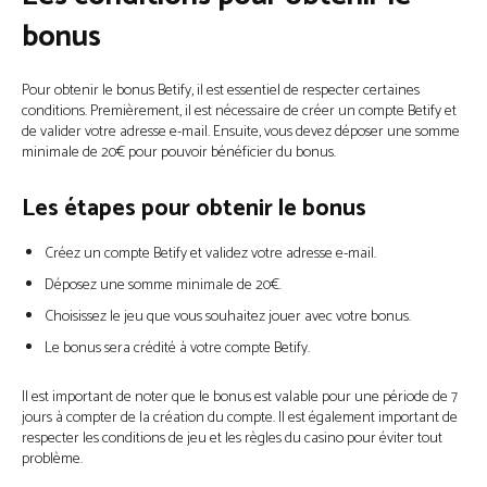
bonus
Pour obtenir le bonus Betify, il est essentiel de respecter certaines
conditions. Premièrement, il est nécessaire de créer un compte Betify et
de valider votre adresse e-mail. Ensuite, vous devez déposer une somme
minimale de 20€ pour pouvoir bénéficier du bonus.
Les étapes pour obtenir le bonus
Créez un compte Betify et validez votre adresse e-mail.
Déposez une somme minimale de 20€.
Choisissez le jeu que vous souhaitez jouer avec votre bonus.
Le bonus sera crédité à votre compte Betify.
Il est important de noter que le bonus est valable pour une période de 7
jours à compter de la création du compte. Il est également important de
respecter les conditions de jeu et les règles du casino pour éviter tout
problème.