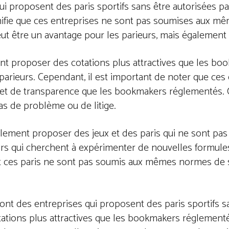
 proposent des paris sportifs sans être autorisées pa
gnifie que ces entreprises ne sont pas soumises aux mê
t être un avantage pour les parieurs, mais également 
 proposer des cotations plus attractives que les bo
parieurs. Cependant, il est important de noter que ces
t de transparence que les bookmakers réglementés. 
as de problème ou de litige.
ment proposer des jeux et des paris qui ne sont pas 
eurs qui cherchent à expérimenter de nouvelles formules
et ces paris ne sont pas soumis aux mêmes normes de s
nt des entreprises qui proposent des paris sportifs s
tations plus attractives que les bookmakers réglementé