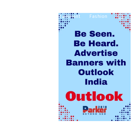
Home
Beauty
Entertainment
Fashion