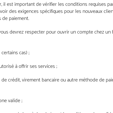
il est important de vérifier les conditions requises p
avoir des exigences spécifiques pour les nouveaux cli
s de paiement.
 vous devrez respecter pour ouvrir un compte chez u
certains cas) ;
orisé à offrir ses services ;
e de crédit, virement bancaire ou autre méthode de p
ne valide ;