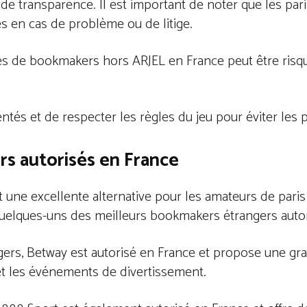
 transparence. Il est important de noter que les parie
s en cas de problème ou de litige.
vices de bookmakers hors ARJEL en France peut être ris
ntés et de respecter les règles du jeu pour éviter les
s autorisés en France
une excellente alternative pour les amateurs de paris 
 quelques-uns des meilleurs bookmakers étrangers autor
ers, Betway est autorisé en France et propose une gra
et les événements de divertissement.