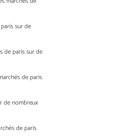
des marchés de
paris sur de
s de paris sur de
marchés de paris
sur de nombreux
archés de paris