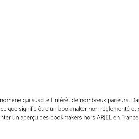
omène qui suscite l’intérêt de nombreux parieurs. Da
e ce que signifie être un bookmaker non réglementé et
senter un aperçu des bookmakers hors ARJEL en France, 