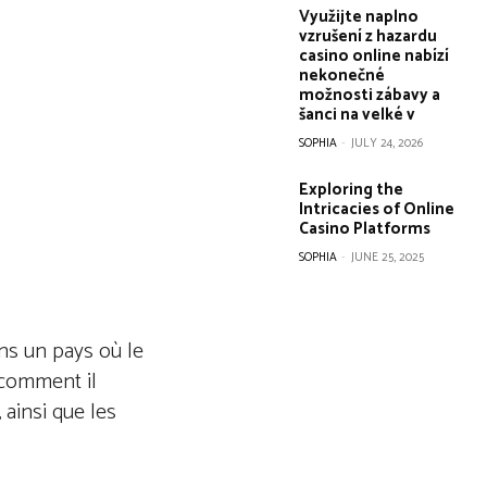
Využijte naplno
vzrušení z hazardu
casino online nabízí
nekonečné
možnosti zábavy a
šanci na velké v
SOPHIA
-
JULY 24, 2026
Exploring the
Intricacies of Online
Casino Platforms
SOPHIA
-
JUNE 25, 2025
ns un pays où le
 comment il
ainsi que les