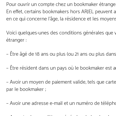
Pour ouvrir un compte chez un bookmaker étranger, 
En effet, certains bookmakers hors ARJEL peuvent 
en ce qui concerne l’âge, la résidence et les moyen
Voici quelques-unes des conditions générales que
étranger :
– Être âgé de 18 ans ou plus (ou 21 ans ou plus dans 
– Être résident dans un pays où le bookmaker est aut
– Avoir un moyen de paiement valide, tels que cart
par le bookmaker ;
– Avoir une adresse e-mail et un numéro de télépho