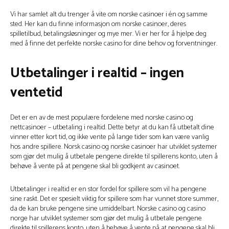
Vi har samlet alt du trenger å vite om norske casinoer i én og samme
sted. Her kan du finne informasjon om norske casinoer, deres
spilletilbud, betalingsløsninger og mye mer. Vi er her for å hjelpe deg
med å finne det perfekte norske casino for dine behov og forventninger.
Utbetalinger i realtid – ingen
ventetid
Det er en av de mest populære fordelene med norske casino og
nettcasinoer – utbetaling i realtid. Dette betyr at du kan få utbetalt dine
vinner etter kort tid, og ikke vente på lange tider som kan være vanlig
hos andre spillere. Norsk casino og norske casinoer har utviklet systemer
som gjør det mulig å utbetale pengene direkte til spillerens konto, uten å
behøve å vente på at pengene skal bli godkjent av casinoet.
Utbetalinger i realtid er en stor fordel for spillere som vil ha pengene
sine raskt. Det er spesielt viktig for spillere som har vunnet store summer,
da de kan bruke pengene sine umiddelbart. Norske casino og casino
norge har utviklet systemer som gjør det mulig å utbetale pengene
direkte til spillerens konto, uten å behøve å vente på at pengene skal bli