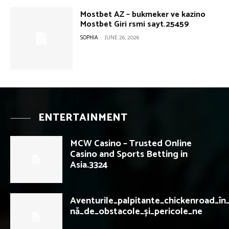
Mostbet AZ – bukmeker ve kazino
Mostbet Giri rsmi sayt.25459
SOPHIA
-
JUNE 26, 2026
ENTERTAINMENT
MCW Casino – Trusted Online
Casino and Sports Betting in
Asia.3324
Aventurile_palpitante_chickenroad_în
nă_de_obstacole_și_pericole_ne