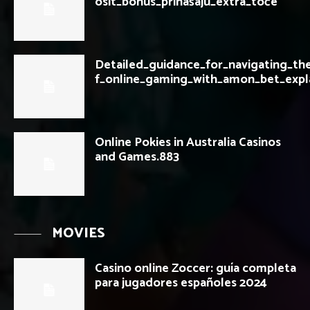
osit_bonus_prinášajú_extra_toče
Detailed_guidance_for_navigating_th
f_online_gaming_with_amon_bet_expl
Online Pokies in Australia Casinos
and Games.883
MOVIES
Casino online Zoccer: guía completa
para jugadores españoles 2024