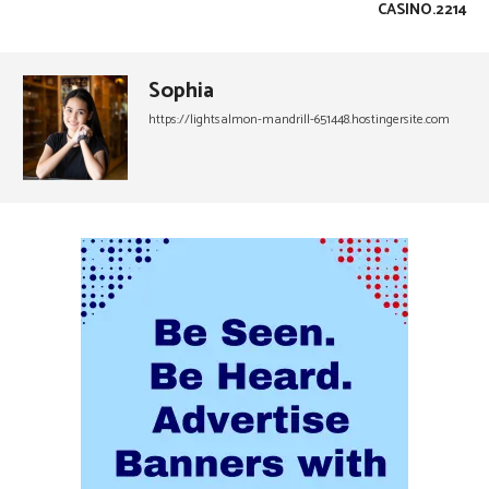
CASINO.2214
Sophia
https://lightsalmon-mandrill-651448.hostingersite.com