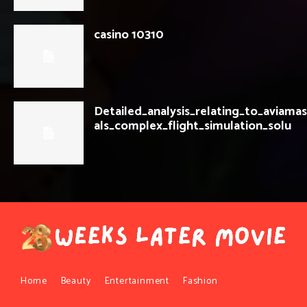
casino 10310
Detailed_analysis_relating_to_aviama
als_complex_flight_simulation_solu
Home
Beauty
Entertainment
Fashion