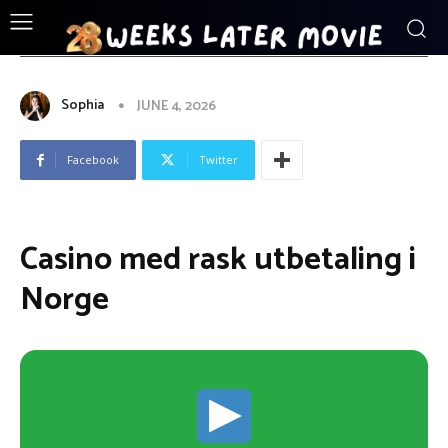
ENTERTAINMENT
Casino med rask utbetaling i
Norge.890
Sophia
JUNE 4, 2026
Facebook
Twitter
Casino med rask utbetaling i
Norge