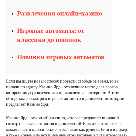
Развлечения онлайн-казино
Игровые автоматы: от
классики до новинок
Новинки игровых автоматов
Если вы ищете новый способ провести свободное время, то вы
попали по адресу. Казино Ярд – это лучшее место для игроков,
которые ищут развлечения и приключения в интернете. В этом
обзоре мы рассмотрим игровые автоматы и развлечения, которые
предлагает Казино Ярд.
Казино Ярд – это онлайн-казино, которое предлагает широкий
спектр игровых автоматов и развлечений. В их ассортименте вы
можете найти классические игры, такие как рулетка, бинго и покер,
а также новые и инновационные игры, которые будут интересовать