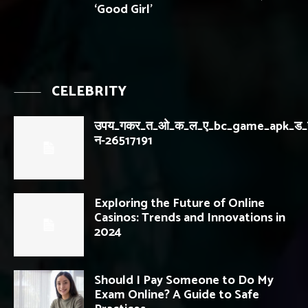
‘Good Girl’
CELEBRITY
उपय_गकर_त_ओ_क_ल_ए_bc_game_apk_ड
न-26517191
Exploring the Future of Online
Casinos: Trends and Innovations in
2024
Should I Pay Someone to Do My
Exam Online? A Guide to Safe