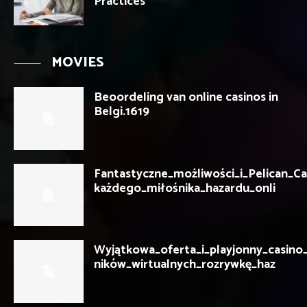
Practices
MOVIES
Beoordeling van online casinos in
Belgi.1619
Fantastyczne_możliwości_i_Pelican_Ca
każdego_miłośnika_hazardu_onli
Wyjątkowa_oferta_i_playjonny_casino
ników_wirtualnych_rozrywkę_haz