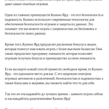
даже самых опытных игроков.
Один из главных преимуществ Казино Ярд – это его безопасность и
надежность. Казино использует современные технологии для
обеспечения безопасности игроков и защиты их данных. Это
означает, что вы можете играть с уверенностью, не беспокоясь о
безопасности своих данных.
Кроме того, Казино Ярд предлагает различные бонусы и акции,
которые помогут вам начать играть с более высоким балансом. Они
также предлагают программу лояльности, которая позволяет
игрокам получать бонусы и преимущества за свою лояльность.
Если вы ищете новый способ провести свободное время, то Казино
Ярд – это идеальное место для вас. С его широким спектром
игровых автоматов и развлечений, безопасностью и надежностью, а
также бонусами и акциями, вы сможете найти что-то для себя.
Так что не откладывайте до лучших времен – начните играть сейчас
и наслаждайтесь развлечениями Казино Ярд!