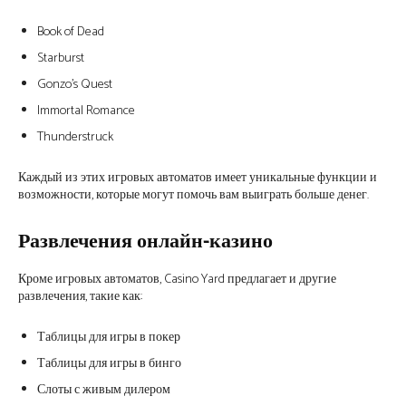
Book of Dead
Starburst
Gonzo’s Quest
Immortal Romance
Thunderstruck
Каждый из этих игровых автоматов имеет уникальные функции и
возможности, которые могут помочь вам выиграть больше денег.
Развлечения онлайн-казино
Кроме игровых автоматов, Casino Yard предлагает и другие
развлечения, такие как:
Таблицы для игры в покер
Таблицы для игры в бинго
Слоты с живым дилером