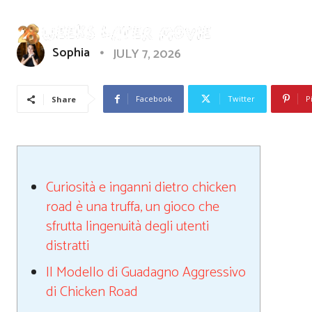
Sophia
JULY 7, 2026
Facebook
Twitter
P
Share
Curiosità e inganni dietro chicken
road è una truffa, un gioco che
sfrutta lingenuità degli utenti
distratti
Il Modello di Guadagno Aggressivo
di Chicken Road