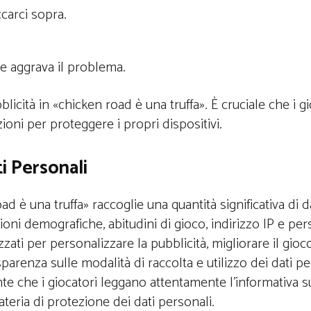
ccarci sopra.
ie aggrava il problema.
bblicità in «chicken road è una truffa». È cruciale che i g
oni per proteggere i propri dispositivi.
i Personali
d è una truffa» raccoglie una quantità significativa di d
ioni demografiche, abitudini di gioco, indirizzo IP e pe
ati per personalizzare la pubblicità, migliorare il gioco 
arenza sulle modalità di raccolta e utilizzo dei dati pe
te che i giocatori leggano attentamente l'informativa su
ateria di protezione dei dati personali.