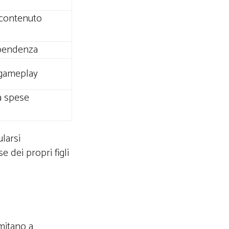
 contenuto
dipendenza
 gameplay
a spese
larsi
 dei propri figli
imitano a