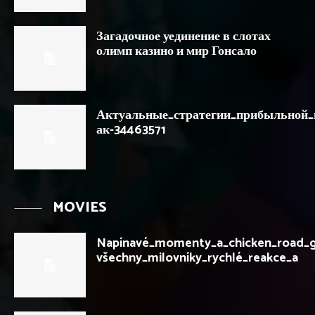
Загадочное уединение в слотах
олимп казино и мир Гонсало
Актуальные_стратегии_прибыльной_
ак-34463571
MOVIES
Napínavé_momenty_a_chicken_road_
všechny_milovníky_rychlé_reakce_a