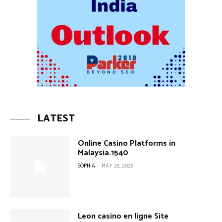
LATEST
Online Casino Platforms in
Malaysia.1540
SOPHIA
-
MAY 25, 2026
Leon casino en ligne Site