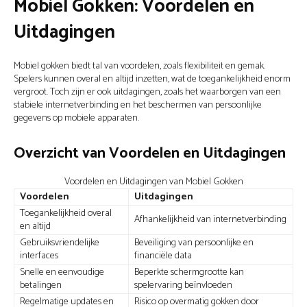
Mobiel Gokken: Voordelen en
Uitdagingen
Mobiel gokken biedt tal van voordelen, zoals flexibiliteit en gemak.
Spelers kunnen overal en altijd inzetten, wat de toegankelijkheid enorm
vergroot. Toch zijn er ook uitdagingen, zoals het waarborgen van een
stabiele internetverbinding en het beschermen van persoonlijke
gegevens op mobiele apparaten.
Overzicht van Voordelen en Uitdagingen
Voordelen en Uitdagingen van Mobiel Gokken
Voordelen
Uitdagingen
Toegankelijkheid overal
Afhankelijkheid van internetverbinding
en altijd
Gebruiksvriendelijke
Beveiliging van persoonlijke en
interfaces
financiële data
Snelle en eenvoudige
Beperkte schermgrootte kan
betalingen
spelervaring beïnvloeden
Regelmatige updates en
Risico op overmatig gokken door