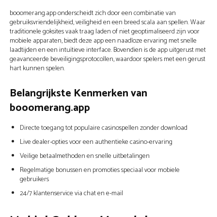
booomerang.app onderscheidt zich door een combinatie van
gebruiksvriendelijkheid, veiligheid en een breed scala aan spellen. Waar
traditionele goksites vaak traag laden of niet geoptimaliseerd zijn voor
mobiele apparaten, biedt deze app een naadloze ervaring met snelle
laadtijden en een intuïtieve interface. Bovendien is de app uitgerust met
geavanceerde beveiligingsprotocollen, waardoor spelers met een gerust
hart kunnen spelen.
Belangrijkste Kenmerken van
booomerang.app
Directe toegang tot populaire casinospellen zonder download
Live dealer-opties voor een authentieke casino-ervaring
Veilige betaalmethoden en snelle uitbetalingen
Regelmatige bonussen en promoties speciaal voor mobiele
gebruikers
24/7 klantenservice via chat en e-mail