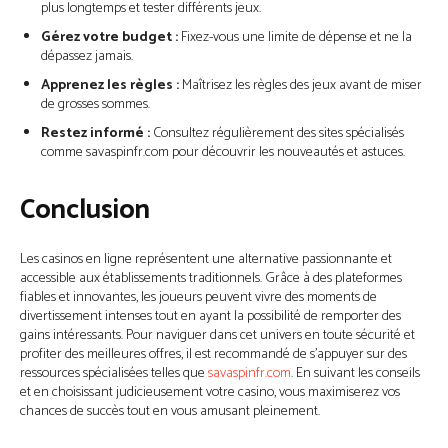
plus longtemps et tester différents jeux.
Gérez votre budget :
Fixez-vous une limite de dépense et ne la
dépassez jamais.
Apprenez les règles :
Maîtrisez les règles des jeux avant de miser
de grosses sommes.
Restez informé :
Consultez régulièrement des sites spécialisés
comme savaspinfr.com pour découvrir les nouveautés et astuces.
Conclusion
Les casinos en ligne représentent une alternative passionnante et
accessible aux établissements traditionnels. Grâce à des plateformes
fiables et innovantes, les joueurs peuvent vivre des moments de
divertissement intenses tout en ayant la possibilité de remporter des
gains intéressants. Pour naviguer dans cet univers en toute sécurité et
profiter des meilleures offres, il est recommandé de s’appuyer sur des
ressources spécialisées telles que
savaspinfr.com
. En suivant les conseils
et en choisissant judicieusement votre casino, vous maximiserez vos
chances de succès tout en vous amusant pleinement.