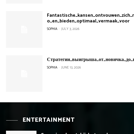
Fantastische_kansen_ontvouwen_zich_
o_en_bieden_optimaal_vermaak_voor
SOPHIA
-
JULY 3, 2026
Стратегии_выигрыша_от_новичка_до_
SOPHIA
-
JUNE 13, 2026
ENTERTAINMENT