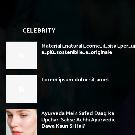
CELEBRITY
Materiali_naturali_come_il_sisal_per_u
e_più_sostenibile_e_originale
Lorem ipsum dolor sit amet
Ayurveda Mein Safed Daag Ka
Upchar: Sabse Achhi Ayurvedic
Dawa Kaun Si Hai?