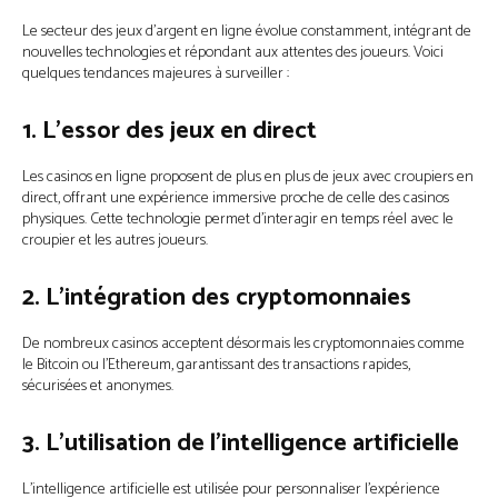
Le secteur des jeux d’argent en ligne évolue constamment, intégrant de
nouvelles technologies et répondant aux attentes des joueurs. Voici
quelques tendances majeures à surveiller :
1. L’essor des jeux en direct
Les casinos en ligne proposent de plus en plus de jeux avec croupiers en
direct, offrant une expérience immersive proche de celle des casinos
physiques. Cette technologie permet d’interagir en temps réel avec le
croupier et les autres joueurs.
2. L’intégration des cryptomonnaies
De nombreux casinos acceptent désormais les cryptomonnaies comme
le Bitcoin ou l’Ethereum, garantissant des transactions rapides,
sécurisées et anonymes.
3. L’utilisation de l’intelligence artificielle
L’intelligence artificielle est utilisée pour personnaliser l’expérience