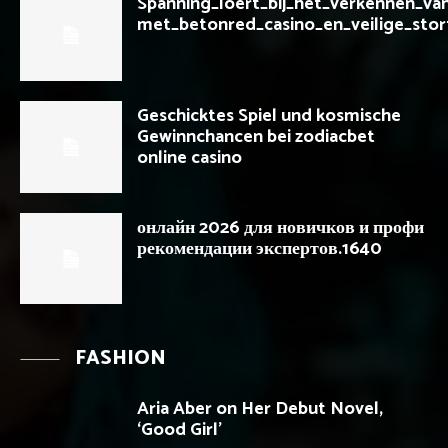
Spanning_loert_bij_het_verkennen_va
met_betonred_casino_en_veilige_stor
Geschicktes Spiel und kosmische
Gewinnchancen bei zodiacbet
online casino
онлайн 2026 для новичков и профи
рекомендации экспертов.1640
FASHION
Aria Aber on Her Debut Novel,
‘Good Girl’