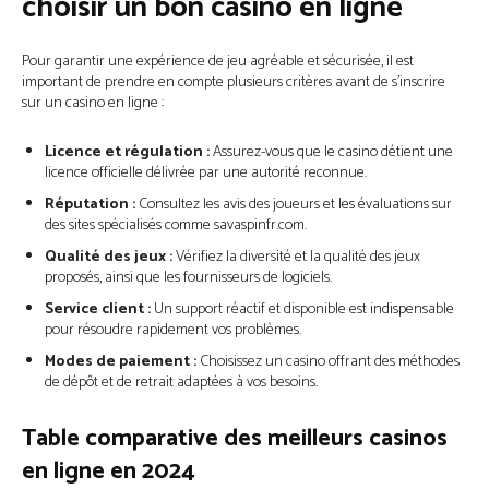
choisir un bon casino en ligne
Pour garantir une expérience de jeu agréable et sécurisée, il est
important de prendre en compte plusieurs critères avant de s’inscrire
sur un casino en ligne :
Licence et régulation :
Assurez-vous que le casino détient une
licence officielle délivrée par une autorité reconnue.
Réputation :
Consultez les avis des joueurs et les évaluations sur
des sites spécialisés comme savaspinfr.com.
Qualité des jeux :
Vérifiez la diversité et la qualité des jeux
proposés, ainsi que les fournisseurs de logiciels.
Service client :
Un support réactif et disponible est indispensable
pour résoudre rapidement vos problèmes.
Modes de paiement :
Choisissez un casino offrant des méthodes
de dépôt et de retrait adaptées à vos besoins.
Table comparative des meilleurs casinos
en ligne en 2024