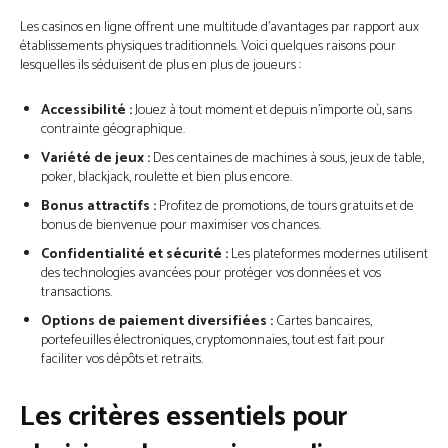
Les casinos en ligne offrent une multitude d’avantages par rapport aux
établissements physiques traditionnels. Voici quelques raisons pour
lesquelles ils séduisent de plus en plus de joueurs :
Accessibilité :
Jouez à tout moment et depuis n’importe où, sans
contrainte géographique.
Variété de jeux :
Des centaines de machines à sous, jeux de table,
poker, blackjack, roulette et bien plus encore.
Bonus attractifs :
Profitez de promotions, de tours gratuits et de
bonus de bienvenue pour maximiser vos chances.
Confidentialité et sécurité :
Les plateformes modernes utilisent
des technologies avancées pour protéger vos données et vos
transactions.
Options de paiement diversifiées :
Cartes bancaires,
portefeuilles électroniques, cryptomonnaies, tout est fait pour
faciliter vos dépôts et retraits.
Les critères essentiels pour