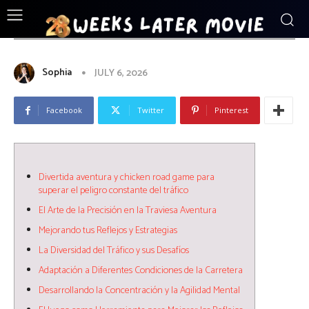
ENTERTAINMENT
Divertida_aventura_y_chicken_road_ga
Sophia
JULY 6, 2026
Facebook
Twitter
Pinterest
Divertida aventura y chicken road game para
superar el peligro constante del tráfico
El Arte de la Precisión en la Traviesa Aventura
Mejorando tus Reflejos y Estrategias
La Diversidad del Tráfico y sus Desafíos
Adaptación a Diferentes Condiciones de la Carretera
Desarrollando la Concentración y la Agilidad Mental