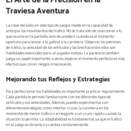
El Arte de la Precisión en la
Traviesa Aventura
La clave del éxito en este tipo de juegos reside en la capacidad de
anticipar los movimientos del tráfico. No se trata solo de reaccionar a lo
que ocurre en la pantalla, sino de predecir cuándo es el momento
oportuno para lanzar a la gallina a la carretera. Observar los patrones
de tráfico, la velocidad de los vehículos y las brechas entre ellos son
habilidades esenciales para un jugador exitoso. La paciencia también
juega un papel importante; a veces, esperar el momento perfecto es más
efectivo que correr riesgos innecesarios.
Mejorando tus Reflejos y Estrategias
Para perfeccionar tus habilidades, es importante practicar regularmente.
Cada partida te permite familiarizarte con los diferentes tipos de
vehículos y sus velocidades. Además, puedes experimentar con
diferentes estrategias, como intentar cruzar la carretera en los
momentos de menor tráfico o arriesgarte a un cruce rápido cuando la
situación lo permita. La adaptabilidad es fundamental, ya que el tráfico
en el juego es dinámico y cambia constantemente.