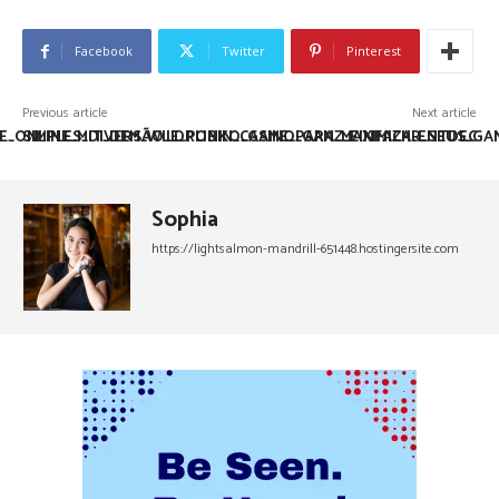
Facebook
Twitter
Pinterest
Previous article
Next article
LE_ONLINE_MIT_DEM_WILDROBIN_CASINO_GANZ_EINFACH_ENTDEC
SIMPLES_DIVERSÃO_E_PLINKO_GAME_PARA_MAXIMIZAR_SEUS_G
Sophia
https://lightsalmon-mandrill-651448.hostingersite.com