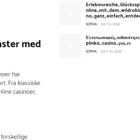
Erlebnisreiche_Glückssp
nline_mit_dem_wildrobi
no_ganz_einfach_entde
SOPHIA
-
JULY 6, 2026
Εντυπωσιακές_πιθανότητε
inster med
plinko_casino_για_εν
SOPHIA
-
JULY 10, 2026
noer har
rt. Fra klassiske
nline casinoer,
 forskellige