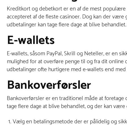
Kreditkort og debetkort er en af de mest populære
accepteret af de fleste casinoer. Dog kan der være
udbetalinger kan tage flere dage at blive behandlet.
E-wallets
E-wallets, såsom PayPal, Skrill og Neteller, er en s
mulighed for at overføre penge til og fra dit online
udbetalinger ofte hurtigere med e-wallets end med 
Bankoverførsler
Bankoverførsler er en traditionel måde at foretage 
tage flere dage at blive behandlet, og der kan vær
Vælg en betalingsmetode der er pålidelig og sikk