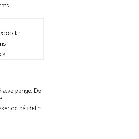
ats.
2000 kr.
ins
ck
g hæve penge. De
f
ker og pålidelig