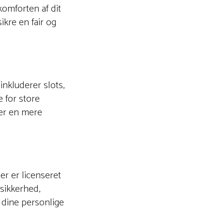
komforten af dit
ikre en fair og
inkluderer slots,
e for store
der en mere
er er licenseret
sikkerhed,
e dine personlige