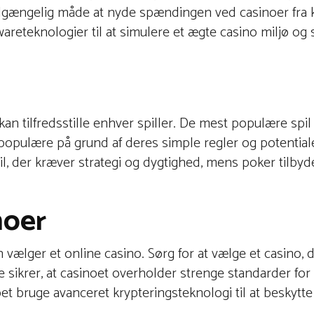
 tilgængelig måde at nyde spændingen ved casinoer fra 
reteknologier til at simulere et ægte casino miljø og s
kan tilfredsstille enhver spiller. De mest populære spil 
r populære på grund af deres simple regler og potential
pil, der kræver strategi og dygtighed, mens poker tilby
noer
 vælger et online casino. Sørg for at vælge et casino, d
sikrer, at casinoet overholder strenge standarder for 
et bruge avanceret krypteringsteknologi til at beskytt