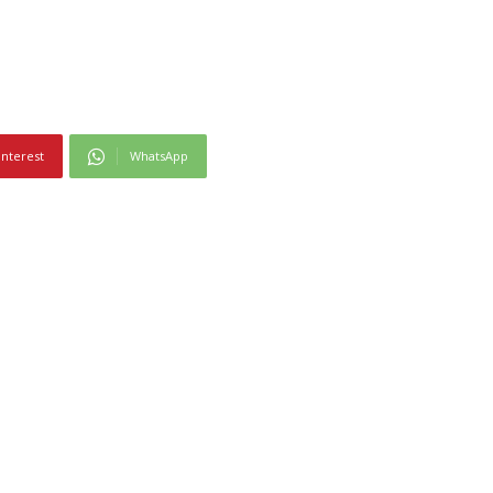
interest
WhatsApp