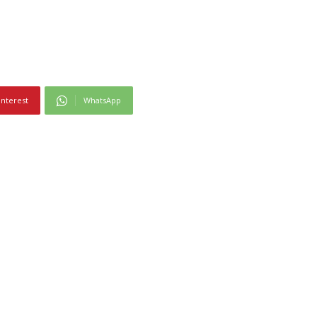
interest
WhatsApp