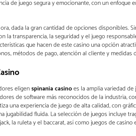
ncia de juego segura y emocionante, con un enfoque en
ora, dada la gran cantidad de opciones disponibles. S
 la transparencia, la seguridad y el juego responsable
cterísticas que hacen de este casino una opción atracti
onos, métodos de pago, atención al cliente y medidas 
Casino
adores eligen
spinania casino
es la amplia variedad de
edores de software más reconocidos de la industria, c
za una experiencia de juego de alta calidad, con gráfi
a jugabilidad fluida. La selección de juegos incluye t
ck, la ruleta y el baccarat, así como juegos de casino 