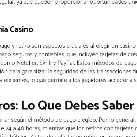
egular, ya que pueden proporcionar oportunidades úni
ia Casino
go y retiro son aspectos cruciales al elegir un casino
go seguros y confiables, que incluyen tarjetas de créd
como Neteller, Skrill y PayPal. Estos métodos de pago
ión para garantizar la seguridad de las transacciones f
y eficientes, lo que permite a los jugadores acceder a 
ros: Lo Que Debes Saber
riar según el método de pago elegido. Por lo general, 
24 a 48 horas, mientras que los retiros con tarjetas d