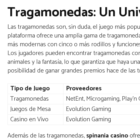
Tragamonedas: Un Univ
Las tragamonedas son, sin duda, el juego más pop
plataforma ofrece una amplia gama de tragamonedas,
más modernas con cinco o más rodillos y funciones
Los jugadores pueden encontrar tragamonedas con di
animales y la fantasía, lo que garantiza que haya un
posibilidad de ganar grandes premios hace de las
Tipo de Juego
Proveedores
Tragamonedas
NetEnt, Microgaming, Play'n
Juegos de Mesa
Evolution Gaming
Casino en Vivo
Evolution Gaming
Además de las tragamonedas,
spinania casino
ofre