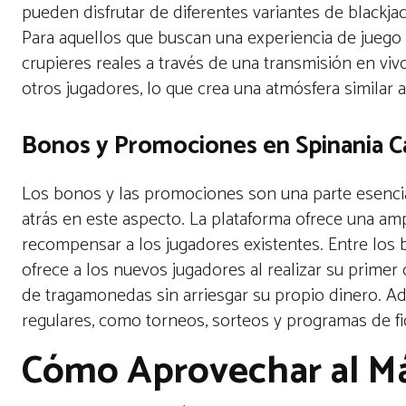
pueden disfrutar de diferentes variantes de blackjack
Para aquellos que buscan una experiencia de juego m
crupieres reales a través de una transmisión en vivo
otros jugadores, lo que crea una atmósfera similar a 
Bonos y Promociones en Spinania C
Los bonos y las promociones son una parte esencial
atrás en este aspecto. La plataforma ofrece una am
recompensar a los jugadores existentes. Entre lo
ofrece a los nuevos jugadores al realizar su primer 
de tragamonedas sin arriesgar su propio dinero. 
regulares, como torneos, sorteos y programas de fi
Cómo Aprovechar al M