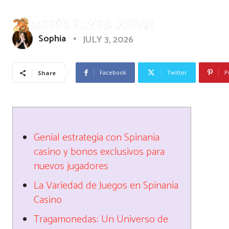
Sophia
JULY 3, 2026
Facebook
Twitter
P
Share
Genial estrategia con Spinania
casino y bonos exclusivos para
nuevos jugadores
La Variedad de Juegos en Spinania
Casino
Tragamonedas: Un Universo de