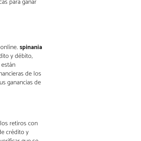
cas para ganar
 online.
spinania
ito y débito,
 están
inancieras de los
sus ganancias de
los retiros con
e crédito y