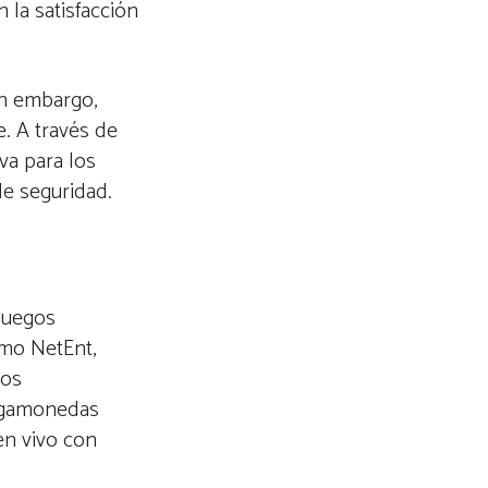
 la satisfacción
in embargo,
. A través de
va para los
de seguridad.
 juegos
omo NetEnt,
cos
ragamonedas
en vivo con