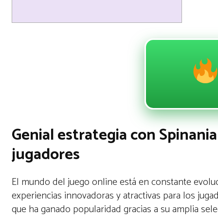
Genial estrategia con Spinani
jugadores
El mundo del juego online está en constante evolu
experiencias innovadoras y atractivas para los juga
que ha ganado popularidad gracias a su amplia selecc