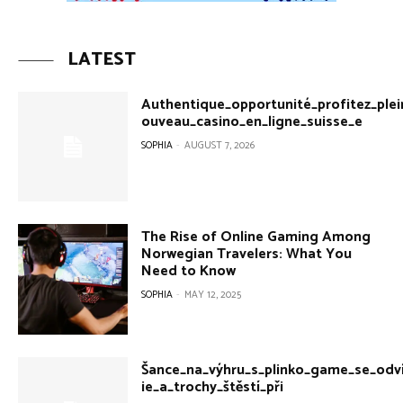
LATEST
Authentique_opportunité_profitez_ple
ouveau_casino_en_ligne_suisse_e
SOPHIA
-
AUGUST 7, 2026
The Rise of Online Gaming Among
Norwegian Travelers: What You
Need to Know
SOPHIA
-
MAY 12, 2025
Šance_na_výhru_s_plinko_game_se_odví
ie_a_trochy_štěstí_při