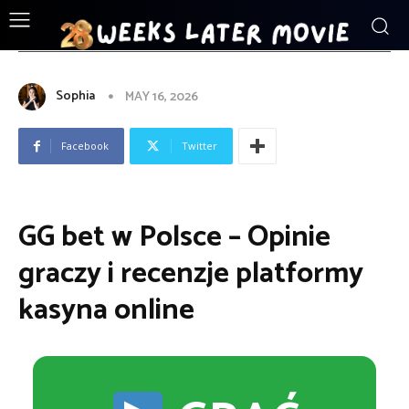
ENTERTAINMENT
GG bet w Polsce Opinie graczy i
recenzje platformy kasyna
online.1598 (2)
Sophia
MAY 16, 2026
Facebook
Twitter
GG bet w Polsce – Opinie
graczy i recenzje platformy
kasyna online