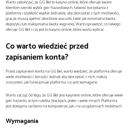
Warto zakończyć, że GG Bet to kasyno online, które oferuje swoim
klientom szeroki wybór gier hazardowych, łatwość korzystania z
platformy i szybkość wypłat. Jednakże, aby skorzystać z tych możliwości,
gracze muszą spełnić określone warunki, takie jak minimalna kwota
depozytu lub maksymalna kwota wygranej. Warto sprawdzić, co takiego
oferuje GG Bet i czy jest to kasyno online, które warto wybrać.
Co warto wiedzieć przed
zapisaniem konta?
Przed zapisaniem konta na GG Bet, warto wiedzieć, że platforma oferuje
wiele możliwości i korzyści. Jednak aby skorzystać z nich, należy
zrozumieć, jak funkcjonuje platforma i co jest wymagane.
Warto zacząć od tego, że GG Bet jest kasynem online, które oferuje wiele
gier hazardu, w tym ruletka, blackjack, poker i wiele innych. Platforma
jest dostępna zarówno na komputerze, jak i na urządzeniach mobilnych.
Wymagania