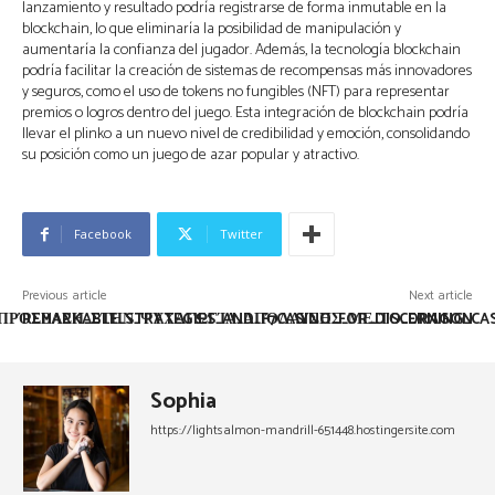
lanzamiento y resultado podría registrarse de forma inmutable en la
blockchain, lo que eliminaría la posibilidad de manipulación y
aumentaría la confianza del jugador. Además, la tecnología blockchain
podría facilitar la creación de sistemas de recompensas más innovadores
y seguros, como el uso de tokens no fungibles (NFT) para representar
premios o logros dentro del juego. Esta integración de blockchain podría
llevar el plinko a un nuevo nivel de credibilidad y emoción, consolidando
su posición como un juego de azar popular y atractivo.
Facebook
Twitter
Previous article
Next article
ΠΡΌΣΒΑΣΗ_ΣΤΗΝ_ΨΥΧΑΓΩΓΊΑ_ΑΠΌΛΑΥΣΗΣ_ΜΕ_ΤΟ_DRAGON
REMARKABLE_STRATEGIES_AND_F7CASINO_FOR_DISCERNING_CA
Sophia
https://lightsalmon-mandrill-651448.hostingersite.com