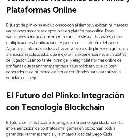
Plataformas Online
El juego de plinko ha evolucionado con el tiempo, y existen numerosas
variaciones modernas disponibles en plataformas online. Estas
variaciones a menudo incorporan características adicionales, como
multiplicadores, bonificaciones y juegos de azar dentro del juego.
Algunas plataformas incluso ofrecen versiones de plinko con gráficos y
animaciones sofisticados, que mejoran la experiencia visual y auditiva
del jugador. Es importante investigar y elegir plataformas online de
confianza que sean transparentes en sus políticas y que utilicen
generadores de números aleatorios certificados para garantizar la
equidad del juego.
El Futuro del Plinko: Integración
con Tecnología Blockchain
El futuro del plinko podría estar ligado a la tecnología blockchain. La
implementación de contratos inteligentes en blockchain podría
garantizar la transparencia y la imparcialidad del juego. Cada