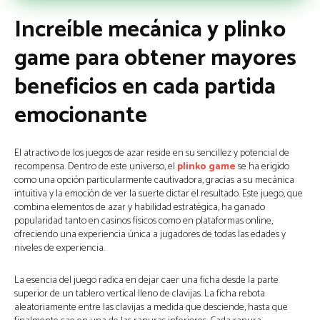
Increíble mecánica y plinko
game para obtener mayores
beneficios en cada partida
emocionante
El atractivo de los juegos de azar reside en su sencillez y potencial de
recompensa. Dentro de este universo, el
plinko game
se ha erigido
como una opción particularmente cautivadora, gracias a su mecánica
intuitiva y la emoción de ver la suerte dictar el resultado. Este juego, que
combina elementos de azar y habilidad estratégica, ha ganado
popularidad tanto en casinos físicos como en plataformas online,
ofreciendo una experiencia única a jugadores de todas las edades y
niveles de experiencia.
La esencia del juego radica en dejar caer una ficha desde la parte
superior de un tablero vertical lleno de clavijas. La ficha rebota
aleatoriamente entre las clavijas a medida que desciende, hasta que