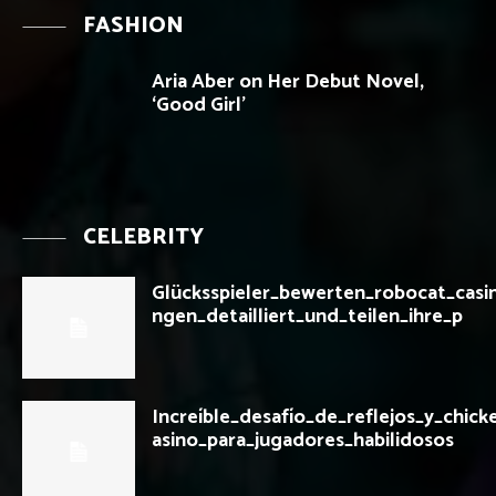
FASHION
Aria Aber on Her Debut Novel,
‘Good Girl’
CELEBRITY
Glücksspieler_bewerten_robocat_casi
ngen_detailliert_und_teilen_ihre_p
Increíble_desafío_de_reflejos_y_chic
asino_para_jugadores_habilidosos