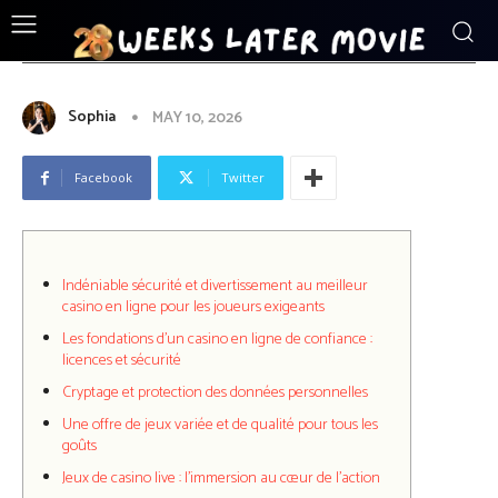
ENTERTAINMENT
Indéniable sécurité et
divertissement au meilleur casino
en ligne pour les joueurs exigeants
Sophia
MAY 10, 2026
Facebook
Twitter
Indéniable sécurité et divertissement au meilleur
casino en ligne pour les joueurs exigeants
Les fondations d’un casino en ligne de confiance :
licences et sécurité
Cryptage et protection des données personnelles
Une offre de jeux variée et de qualité pour tous les
goûts
Jeux de casino live : l’immersion au cœur de l’action