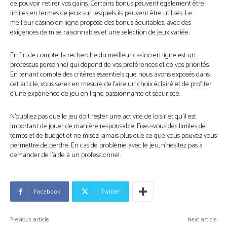
de pouvoir retirer vos gains. Certains bonus peuvent également être
limités en termes de jeux sur lesquels ils peuvent être utilisés. Le
meilleur casino en ligne propose des bonus équitables, avec des
exigences de mise raisonnables et une sélection de jeux variée.
En fin de compte, la recherche du meilleur casino en ligne est un
processus personnel qui dépend de vos préférences et de vos priorités.
En tenant compte des critères essentiels que nous avons exposés dans
cet article, vous serez en mesure de faire un choix éclairé et de profiter
d’une expérience de jeu en ligne passionnante et sécurisée.
N’oubliez pas que le jeu doit rester une activité de loisir et qu’il est
important de jouer de manière responsable. Fixez-vous des limites de
temps et de budget et ne misez jamais plus que ce que vous pouvez vous
permettre de perdre. En cas de problème avec le jeu, n’hésitez pas à
demander de l’aide à un professionnel.
Facebook
Twitter
Previous article
Next article