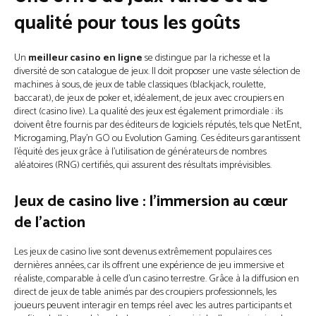
qualité pour tous les goûts
Un
meilleur casino en ligne
se distingue par la richesse et la
diversité de son catalogue de jeux. Il doit proposer une vaste sélection de
machines à sous, de jeux de table classiques (blackjack, roulette,
baccarat), de jeux de poker et, idéalement, de jeux avec croupiers en
direct (casino live). La qualité des jeux est également primordiale : ils
doivent être fournis par des éditeurs de logiciels réputés, tels que NetEnt,
Microgaming, Play’n GO ou Evolution Gaming. Ces éditeurs garantissent
l’équité des jeux grâce à l’utilisation de générateurs de nombres
aléatoires (RNG) certifiés, qui assurent des résultats imprévisibles.
Jeux de casino live : l’immersion au cœur
de l’action
Les jeux de casino live sont devenus extrêmement populaires ces
dernières années, car ils offrent une expérience de jeu immersive et
réaliste, comparable à celle d’un casino terrestre. Grâce à la diffusion en
direct de jeux de table animés par des croupiers professionnels, les
joueurs peuvent interagir en temps réel avec les autres participants et