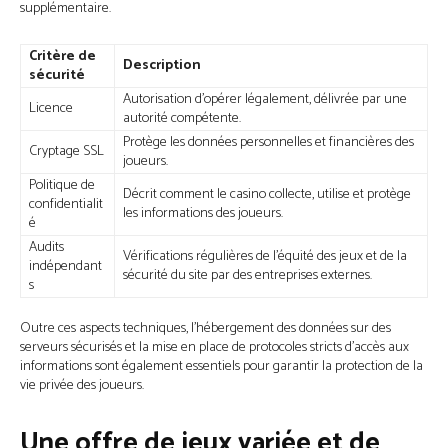
supplémentaire.
Critère de
Description
sécurité
Autorisation d’opérer légalement, délivrée par une
Licence
autorité compétente.
Protège les données personnelles et financières des
Cryptage SSL
joueurs.
Politique de
Décrit comment le casino collecte, utilise et protège
confidentialit
les informations des joueurs.
é
Audits
Vérifications régulières de l’équité des jeux et de la
indépendant
sécurité du site par des entreprises externes.
s
Outre ces aspects techniques, l’hébergement des données sur des
serveurs sécurisés et la mise en place de protocoles stricts d’accès aux
informations sont également essentiels pour garantir la protection de la
vie privée des joueurs.
Une offre de jeux variée et de