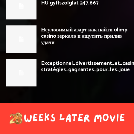
HU gyflszolglat 247.667
Неуловимый азарт как найти olimp
casino зеркало и ощутить прилив
удачи
Exceptionnel_divertissement_et_casi
stratégies_gagnantes_pour_les_joue