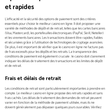
et rapides
L’efficacité et la sécurité des options de paiement sont des critères
essentiels pour choisir le meilleur casino en ligne. Il doit proposer une
variété de méthodes de dépôt et de retrait, telles que les cartes bancaires
(Visa, Mastercard), les portefeuilles électroniques (PayPal, Skrill, Neteller)
et les virements bancaires. Les transactions doivent être rapides, fiables
et sécurisées grâce à l’utilisation de technologies de cryptage avancées.
De plus, il est important de vérifier que le casino en ligne ne facture pas
de frais excessifs pour les dépôts et les retraits. La transparence des
conditions de paiement est également cruciale : le casino doit clairement
indiquer les délais de traitement des transactions et les limites de dépôt
et de retrait.
Frais et délais de retrait
Les conditions de retrait sont particulièrement importantes à prendre en
compte. Le meilleur casino en ligne propose des retraits rapides et sans
frais cachés. Les délais de traitement des demandes de retrait peuvent
varier en fonction de la méthode de paiement utilisée, mais ils ne
doivent généralement pas dépasser quelques jours ouvrables. Vérifiez