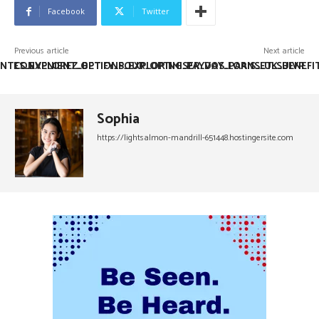
Facebook
Twitter
Previous article
Next article
NTES_EXPLOREZ_BETIFY_POUR_OPTIMISER_VOS_PARIS_ET_SUIVR
CONVENIENT_OPTIONS_EXPLORING_PAYDAY_LOANS_UK_BENEFI
Sophia
https://lightsalmon-mandrill-651448.hostingersite.com