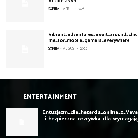
Action.2989
SOPHIA
-
APRIL 17, 2026
Vibrant_adventures_await_around_chi
me_for_mobile_gamers_everywhere
SOPHIA
-
AUGUST 4, 2026
ENTERTAINMENT
Entuzjazm_dla_hazardu_online_z_Vava
_i_bezpieczna_rozrywka_dla_wymagają