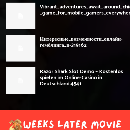
Vibrant_adventures_await_around_ch
_game_for_mobile_gamers_everywhe
Интересные_возможности_онлайн-
гемблинга_и-319162
Razor Shark Slot Demo – Kostenlos
spielen im Online-Casino in
Deutschland.4541