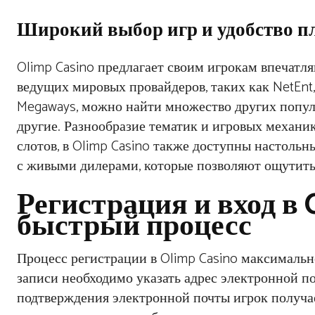
Широкий выбор игр и удобство п
Olimp Casino предлагает своим игрокам впечатл
ведущих мировых провайдеров, таких как NetEnt,
Megaways, можно найти множество других популяр
другие. Разнообразие тематик и игровых механи
слотов, в Olimp Casino также доступны настольны
с живыми дилерами, которые позволяют ощутить 
Регистрация и вход в 
быстрый процесс
Процесс регистрации в Olimp Casino максимальн
записи необходимо указать адрес электронной по
подтверждения электронной почты игрок получа