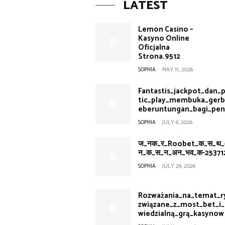
LATEST
Lemon Casino –
Kasyno Online
Oficjalna
Strona.9512
SOPHIA
-
MAY 11, 2026
Fantastis_jackpot_dan_
tic_play_membuka_gerb
eberuntungan_bagi_pen
SOPHIA
-
JULY 6, 2026
ज_नक_र_Roobet_क_स_थ
न_क_स_न_अन_भव_क-25371
SOPHIA
-
JULY 29, 2026
Rozważania_na_temat_r
związane_z_most_bet_i
wiedzialną_grą_kasynow