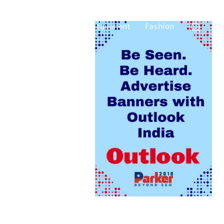
Home
Beauty
Entertainment
Fashion