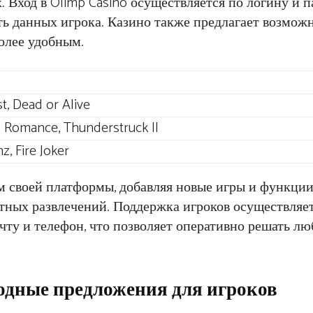
. Вход в Olimp Casino осуществляется по логину и п
ь данных игрока. Казино также предлагает возможн
более удобным.
t, Dead or Alive
 Romance, Thunderstruck II
, Fire Joker
м своей платформы, добавляя новые игры и функции
тных развлечений. Поддержка игроков осуществляе
чту и телефон, что позволяет оперативно решать л
годные предложения для игроков