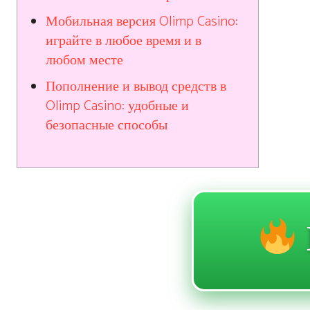
Мобильная версия Olimp Casino:
играйте в любое время и в
любом месте
Пополнение и вывод средств в
Olimp Casino: удобные и
безопасные способы