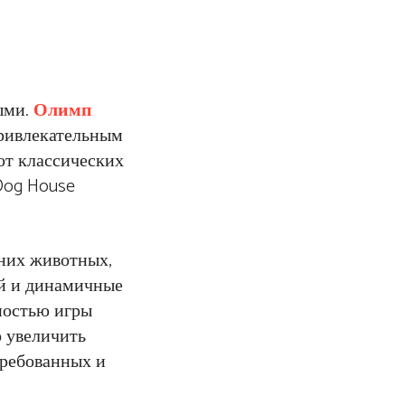
ными.
Олимп
привлекательным
от классических
Dog House
них животных,
й и динамичные
ностью игры
 увеличить
требованных и