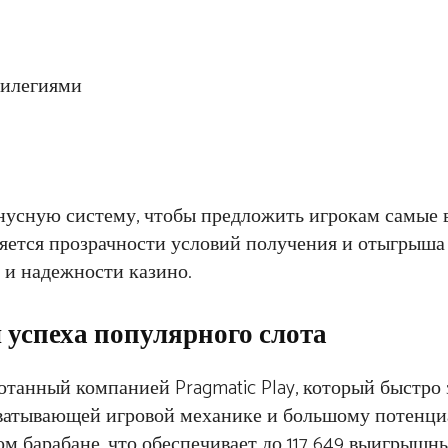
вилегиями
онусную систему, чтобы предложить игрокам самые 
яется прозрачности условий получения и отыгрыша 
 и надежности казино.
 успеха популярного слота
отанный компанией Pragmatic Play, который быстро 
хватывающей игровой механике и большому потенци
ом барабане, что обеспечивает до 117 649 выигрышн