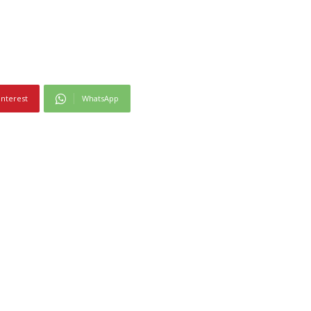
interest
WhatsApp