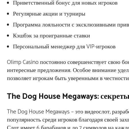
Приветственный бонус для новых игроков
Регулярные акции и турниры
Программа лояльности с эксклюзивными при
Кэшбэк за проигранные ставки
Персональный менеджер для VIP-игроков
Olimp Casino постоянно совершенствует свою б
интересные предложения. Особое внимание удел
позволяет игрокам быть уверенными в честности
The Dog House Megaways: секреты
The Dog House Megaways – это видеослот, разраб
популярность среди игроков благодаря своей за
Слот имеет 6 барабанов и до 7 символов на кажд