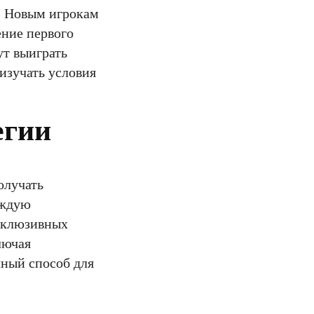
й. Новым игрокам
ение первого
ут выиграть
изучать условия
егии
олучать
аждую
ксклюзивных
лючая
ный способ для