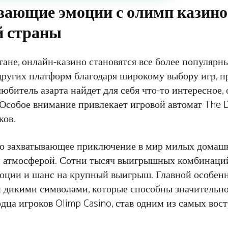
вающие эмоции с олимп казино
й страны
тане, онлайн-казино становятся все более популяр
других платформ благодаря широкому выбору игр, 
битель азарта найдет для себя что-то интересное, 
 Особое внимание привлекает игровой автомат The 
ков.
 это захватывающее приключение в мир милых домаш
й атмосферой. Сотни тысяч выигрышных комбинаци
оции и шанс на крупный выигрыш. Главной особен
 дикими символами, которые способны значительно
рдца игроков Olimp Casino, став одним из самых вос