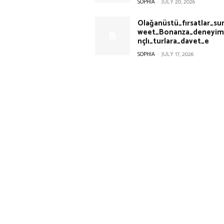
SOPHIA
-
JULY 20, 2026
Olağanüstü_fırsatlar_su
weet_Bonanza_deneyim
nçlı_turlara_davet_e
SOPHIA
-
JULY 17, 2026