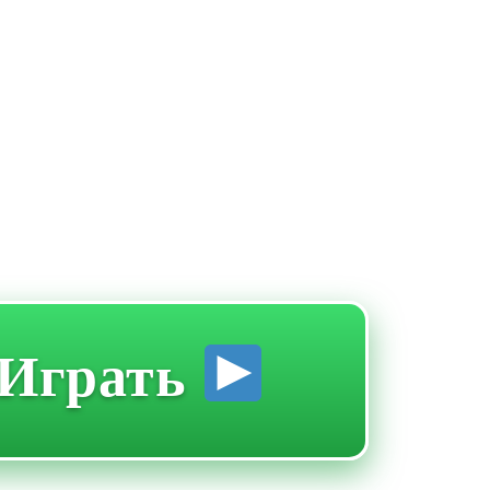
Играть