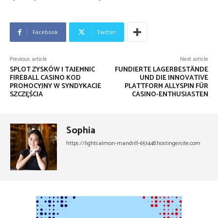
Facebook
Twitter
Previous article
Next article
SPLOT ZYSKÓW I TAJEMNIC
FUNDIERTE LAGERBESTÄNDE
FIREBALL CASINO KOD
UND DIE INNOVATIVE
PROMOCYJNY W SYNDYKACIE
PLATTFORM ALLYSPIN FÜR
SZCZĘŚCIA
CASINO-ENTHUSIASTEN
Sophia
https://lightsalmon-mandrill-651448.hostingersite.com