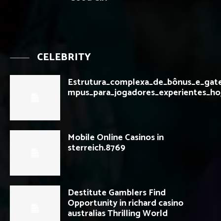
CELEBRITY
Estrutura_complexa_de_bônus_e_gate
mpus_para_jogadores_experientes_ho
Mobile Online Casinos in
sterreich.8769
Destitute Gamblers Find
Opportunity in richard casino
australias Thrilling World