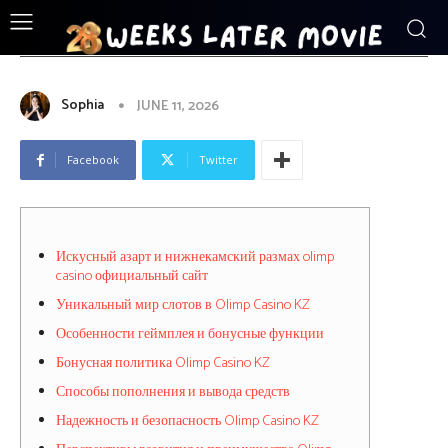
ENTERTAINMENT
Искусный азарт и нижнекамский
размах olimp casino
официальный сайт
Sophia
JUNE 11, 2026
Facebook
Twitter
Искусный азарт и нижнекамский размах olimp
casino официальный сайт
Уникальный мир слотов в Olimp Casino KZ
Особенности геймплея и бонусные функции
Бонусная политика Olimp Casino KZ
Способы пополнения и вывода средств
Надежность и безопасность Olimp Casino KZ