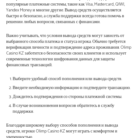
популярные платежные системы, такие как Visa, Mastercard, QIWI,
Yandex Money и многие другие. Вывод средств осуществляется
быстро и безопасно, а служба поддержки всегда готова помочь в
решении любых вопросов, связанных с финансами.
Важно учитывать, что условия вывода средств могут зависеть от
выбранного способа платежа и статуса игрока. Обычно требуется
верификация личности и подтверждение адреса проживания. Olimp
Casino KZ заботится о безопасности своих клиентов и использует
современные технологии шифрования данных для защиты
финансовых транзакций.
Выберите удобный способ пополнения или вывода средств.
Введите необходимую информацию и подтвердите транзакцию.
Дождитесь подтверждения со стороны платежной системы.
В случае возникновения вопросов обратитесь в службу
поддержки.
Благодаря широкому выбору способов пополнения и вывода
средств, игроки Olimp Casino KZ могут играть с комфортом и
уверенностью.