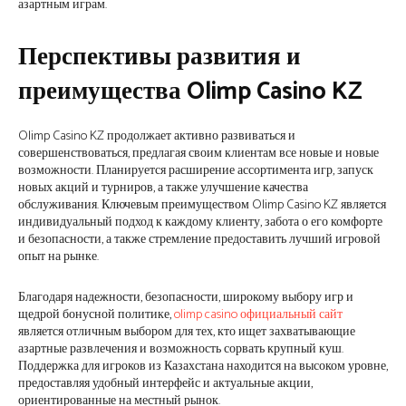
азартным играм.
Перспективы развития и
преимущества Olimp Casino KZ
Olimp Casino KZ продолжает активно развиваться и
совершенствоваться, предлагая своим клиентам все новые и новые
возможности. Планируется расширение ассортимента игр, запуск
новых акций и турниров, а также улучшение качества
обслуживания. Ключевым преимуществом Olimp Casino KZ является
индивидуальный подход к каждому клиенту, забота о его комфорте
и безопасности, а также стремление предоставить лучший игровой
опыт на рынке.
Благодаря надежности, безопасности, широкому выбору игр и
щедрой бонусной политике,
olimp casino официальный сайт
является отличным выбором для тех, кто ищет захватывающие
азартные развлечения и возможность сорвать крупный куш.
Поддержка для игроков из Казахстана находится на высоком уровне,
предоставляя удобный интерфейс и актуальные акции,
ориентированные на местный рынок.