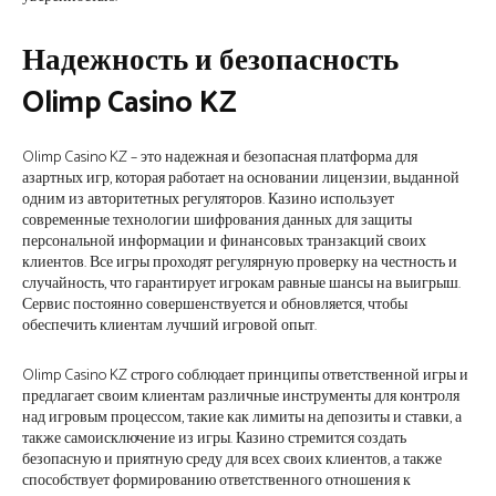
Надежность и безопасность
Olimp Casino KZ
Olimp Casino KZ – это надежная и безопасная платформа для
азартных игр, которая работает на основании лицензии, выданной
одним из авторитетных регуляторов. Казино использует
современные технологии шифрования данных для защиты
персональной информации и финансовых транзакций своих
клиентов. Все игры проходят регулярную проверку на честность и
случайность, что гарантирует игрокам равные шансы на выигрыш.
Сервис постоянно совершенствуется и обновляется, чтобы
обеспечить клиентам лучший игровой опыт.
Olimp Casino KZ строго соблюдает принципы ответственной игры и
предлагает своим клиентам различные инструменты для контроля
над игровым процессом, такие как лимиты на депозиты и ставки, а
также самоисключение из игры. Казино стремится создать
безопасную и приятную среду для всех своих клиентов, а также
способствует формированию ответственного отношения к