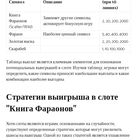
Символ
Описание
(при 10
линиях)
Книга
Заменяет другие символы,
Фараонов
2, 20, 200, 2000
активирует бонусную игру
(Scatter/Wild)
Фараон
Наиболее ценный символ
5, 40, 400, 4000
Золотая маска
2, 20, 200, 2000
Скарабей
1, 10, 100, 1000
Таблица выплат является ключевым элементом для понимания
потенциальных выигрышей в слоте. Изучив таблицу, игроки могут
определить, какие символы приносят наибольшие выплаты и какие
комбинации наиболее выгодны.
Стратегии выигрыша в слоте
"Книга Фараонов"
Хотя слоты являются играми, основанными на случайности,
существуют определенные стратегии, которые могут увеличить
шансы на выигрыш. Одной из таких стратегий является управление