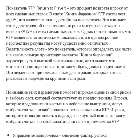
Показатель RTP (Return to Player) – это процент возврата игроку от
всех сделанных ставок. В слоте “Книга Фараонов” RTP составляет
95,10%, что является вполне достойным показателем. Это означает,
что в долгосрочной перспективе, игроки могут рассчитывать на
возврат 95,10% от всех сделанных ставок. Однако, стоит помнить, что
RTP является статистическим показателем, и в краткосрочной
перспективе результаты могут существенно отличаться.
Волатильность слота – это показатель, который определяет, как часто
и в каком размере происходят выплаты. “Книга Фараонов”
характеризуется высокой волатильностью, что означает, что
выплаты происходят нечасто, но могут быть довольно крупными.
Это делает слот привлекательным для игроков, которые готовы
рисковать в надежде на крупный выигрыш.
Понимание этих параметров помогает игрокам оценить свои риски
и выбрать слот, который соответствует их предпочтениям. Игроки,
которые предпочитают частые, но небольшие выигрыши, могут
выбрать слоты с низкой волатильностью и высоким RTP. Игроки,
которые готовы рисковать в надежде на крупный выигрыш, могут
выбрать слоты с высокой волатильностью и приемлемым RTP.
Управление банкроллом – ключевой фактор успеха.