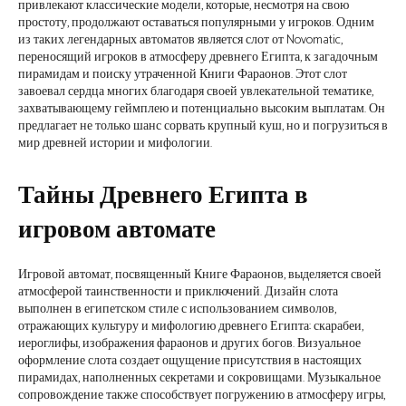
привлекают классические модели, которые, несмотря на свою
простоту, продолжают оставаться популярными у игроков. Одним
из таких легендарных автоматов является слот от Novomatic,
переносящий игроков в атмосферу древнего Египта, к загадочным
пирамидам и поиску утраченной Книги Фараонов. Этот слот
завоевал сердца многих благодаря своей увлекательной тематике,
захватывающему геймплею и потенциально высоким выплатам. Он
предлагает не только шанс сорвать крупный куш, но и погрузиться в
мир древней истории и мифологии.
Тайны Древнего Египта в
игровом автомате
Игровой автомат, посвященный Книге Фараонов, выделяется своей
атмосферой таинственности и приключений. Дизайн слота
выполнен в египетском стиле с использованием символов,
отражающих культуру и мифологию древнего Египта: скарабеи,
иероглифы, изображения фараонов и других богов. Визуальное
оформление слота создает ощущение присутствия в настоящих
пирамидах, наполненных секретами и сокровищами. Музыкальное
сопровождение также способствует погружению в атмосферу игры,