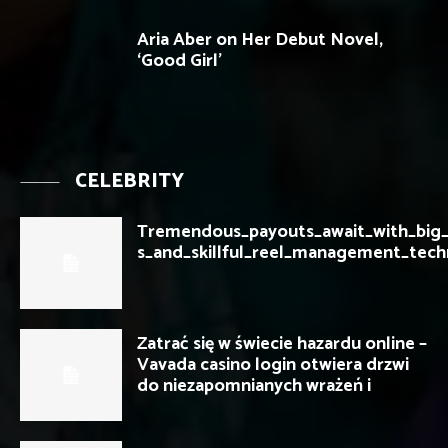
Aria Aber on Her Debut Novel,
‘Good Girl’
CELEBRITY
Tremendous_payouts_await_with_big_
s_and_skillful_reel_management_tech
Zatrać się w świecie hazardu online –
Vavada casino login otwiera drzwi
do niezapomnianych wrażeń i