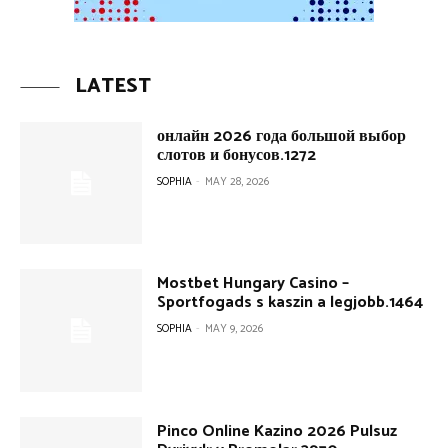
LATEST
онлайн 2026 года большой выбор
слотов и бонусов.1272
SOPHIA
-
MAY 28, 2026
Mostbet Hungary Casino –
Sportfogads s kaszin a legjobb.1464
SOPHIA
-
MAY 9, 2026
Pinco Online Kazino 2026 Pulsuz