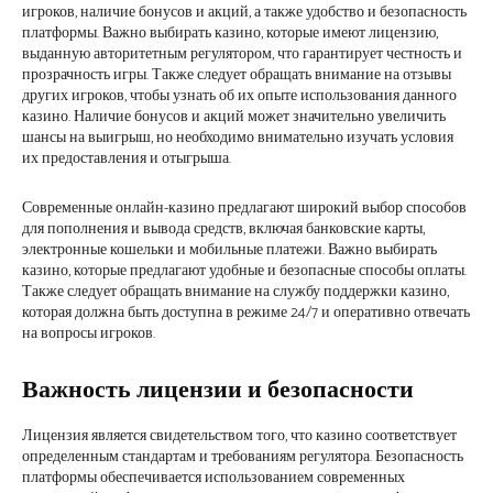
игроков, наличие бонусов и акций, а также удобство и безопасность
платформы. Важно выбирать казино, которые имеют лицензию,
выданную авторитетным регулятором, что гарантирует честность и
прозрачность игры. Также следует обращать внимание на отзывы
других игроков, чтобы узнать об их опыте использования данного
казино. Наличие бонусов и акций может значительно увеличить
шансы на выигрыш, но необходимо внимательно изучать условия
их предоставления и отыгрыша.
Современные онлайн-казино предлагают широкий выбор способов
для пополнения и вывода средств, включая банковские карты,
электронные кошельки и мобильные платежи. Важно выбирать
казино, которые предлагают удобные и безопасные способы оплаты.
Также следует обращать внимание на службу поддержки казино,
которая должна быть доступна в режиме 24/7 и оперативно отвечать
на вопросы игроков.
Важность лицензии и безопасности
Лицензия является свидетельством того, что казино соответствует
определенным стандартам и требованиям регулятора. Безопасность
платформы обеспечивается использованием современных