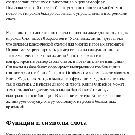
создавая таинственную и завораживающую атмосферу.
Пользовательский интерфейс интуитивно понятен и удобен, что
позволяет игрокам быстро освоиться с управлением и настройками
слота.
Механика игры достаточно проста и понятна даже для начинающих
игроков. Слот имеет 5 барабанов и 10 активных линий для выплат,
что является классической схемой для многих игровых автоматов.
Игроки могут регулировать размер ставки на каждую линию, а
также количество активных линий, что позволяет им
контролировать размер своих ставок и потенциальные выигрыши.
Символы на барабанах формируют выигрышные комбинации в
соответствии с таблицей выплат. Особым символом в слоте является
Книга Фараонов, которая выполняет функции как дикого символа,
так и скаттера. В качестве дикого символа, Книга Фараонов может
заменять любые другие символы на барабанах, формируя
выигрышные комбинации. В качестве скаттера, Книга Фараонов
активирует бонусную игру, состоящую из десяти бесплатных
вращений.
Функции и символы слота