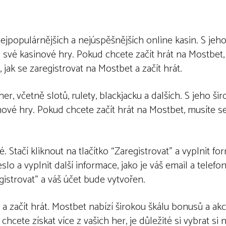
ejpopulárnějších a nejúspěšnějších online kasin. S jeho
o své kasinové hry. Pokud chcete začít hrát na Mostbet,
jak se zaregistrovat na Mostbet a začít hrát.
her, včetně slotů, rulety, blackjacku a dalších. S jeho š
inové hry. Pokud chcete začít hrát na Mostbet, musíte s
tačí kliknout na tlačítko “Zaregistrovat” a vyplnit for
lo a vyplnit další informace, jako je váš email a telefon
gistrovat” a váš účet bude vytvořen.
a začít hrát. Mostbet nabízí širokou škálu bonusů a akc
hcete získat více z vašich her, je důležité si vybrat si 