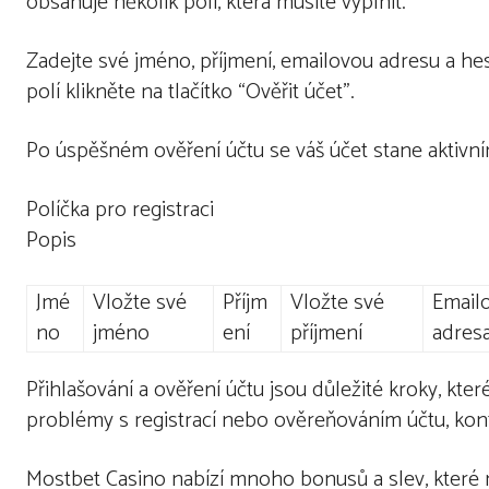
obsahuje několik polí, která musíte vyplnit.
Zadejte své jméno, příjmení, emailovou adresu a hesl
polí klikněte na tlačítko “Ověřit účet”.
Po úspěšném ověření účtu se váš účet stane aktivní
Políčka pro registraci
Popis
Jmé
Vložte své
Příjm
Vložte své
Email
no
jméno
ení
příjmení
adres
Přihlašování a ověření účtu jsou důležité kroky, kter
problémy s registrací nebo ověreňováním účtu, kont
Mostbet Casino nabízí mnoho bonusů a slev, které mů