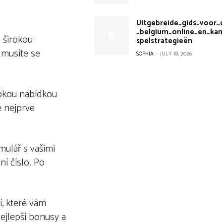
Uitgebreide_gids_voor_
_belgium_online_en_kan
 širokou
spelstrategieën
 musíte se
SOPHIA
-
JULY 18, 2026
irokou nabídkou
e nejprve
mulář s vašimi
ní číslo. Po
í, které vám
nejlepší bonusy a