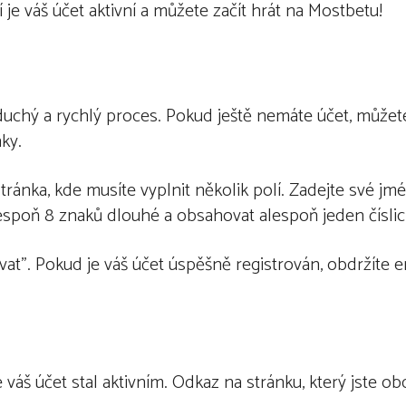
í je váš účet aktivní a můžete začít hrát na Mostbetu!
duchý a rychlý proces. Pokud ještě nemáte účet, můžete
nky.
stránka, kde musíte vyplnit několik polí. Zadejte své jmé
espoň 8 znaků dlouhé a obsahovat alespoň jeden číslici
rovat”. Pokud je váš účet úspěšně registrován, obdržíte
se váš účet stal aktivním. Odkaz na stránku, který jste o