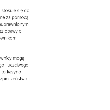
stosuje się do
ane za pomocą
ieuprawnionym
bez obawy o
kownikom
kownicy mogą
go i uczciwego
, to kasyno
ezpieczeństwo i