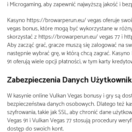
i Microgaming, aby zapewnić najwyższą jakość i bez
Kasyno https://browarperun.eu/ vegas oferuje swo
vegas bonus, które mogą być wykorzystane w różnych
skorzystać z https://browarperun.eu/ vegas 77 i ht
Aby zacząć grać, gracze muszą się zalogować na swo
następnie wybrać grę, w którą chcą zagrać. Kasyno
91 oferują wiele opcji płatności, w tym karty kredy
Zabezpieczenia Danych Użytkownik
W kasynie online Vulkan Vegas bonusy i gry są dos
bezpieczeństwa danych osobowych. Dlatego też kas
szyfrowania, takie jak SSL, aby chronić dane uży
Vegas 91 i Vulkan Vegas 77 stosują procedury weryfi
dostęp do swoich kont.