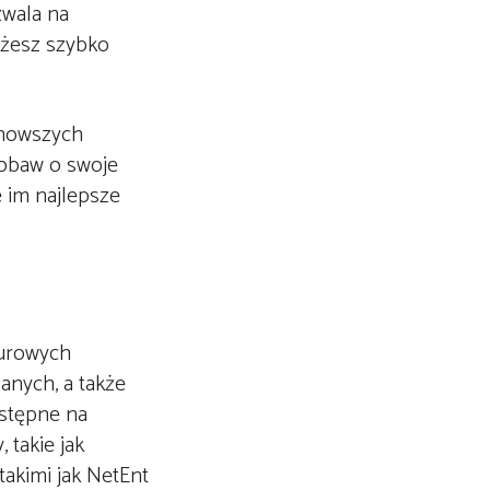
zwala na
ożesz szybko
jnowszych
 obaw o swoje
e im najlepsze
surowych
anych, a także
ostępne na
 takie jak
kimi jak NetEnt