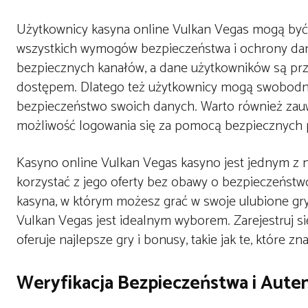
Użytkownicy kasyna online Vulkan Vegas mogą być s
wszystkich wymogów bezpieczeństwa i ochrony dan
bezpiecznych kanałów, a dane użytkowników są p
dostępem. Dlatego też użytkownicy mogą swobodnie 
bezpieczeństwo swoich danych. Warto również zau
możliwość logowania się za pomocą bezpiecznych p
Kasyno online Vulkan Vegas kasyno jest jednym z n
korzystać z jego oferty bez obawy o bezpieczeństwo
kasyna, w którym możesz grać w swoje ulubione gry 
Vulkan Vegas jest idealnym wyborem. Zarejestruj się
oferuje najlepsze gry i bonusy, takie jak te, które z
Weryfikacja Bezpieczeństwa i Aute