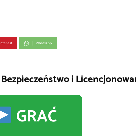
interest
WhatsApp
 Bezpieczeństwo i Licencjonowa
GRAĆ