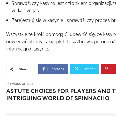
Sprawdź, czy kasyno jest członkiem organizacji, 
vulkan vegas
Zarejestruj się w kasynie i sprawdź, czy proces 
Wszystkie te kroki pomogą Ci upewnić się, że kasy
odwiedzić strony, takie jak https://browarperun.eu/
informacji o kasynie.
Facebook
Twitter
P
Share
Previous article
ASTUTE CHOICES FOR PLAYERS AND 
INTRIGUING WORLD OF SPINMACHO