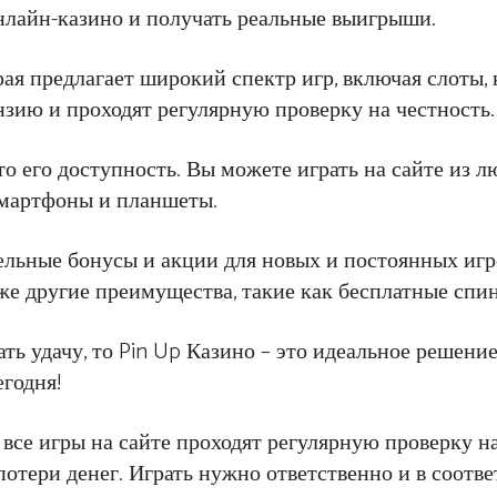
онлайн-казино и получать реальные выигрыши.
рая предлагает широкий спектр игр, включая слоты, 
нзию и проходят регулярную проверку на честность.
о его доступность. Вы можете играть на сайте из лю
 смартфоны и планшеты.
тельные бонусы и акции для новых и постоянных иг
же другие преимущества, такие как бесплатные спин
ь удачу, то Pin Up Казино – это идеальное решение 
годня!
 все игры на сайте проходят регулярную проверку на
потери денег. Играть нужно ответственно и в соотве