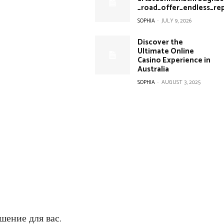
_road_offer_endless_rep
SOPHIA
-
JULY 9, 2026
Discover the
Ultimate Online
Casino Experience in
Australia
SOPHIA
-
AUGUST 3, 2025
шение для вас.