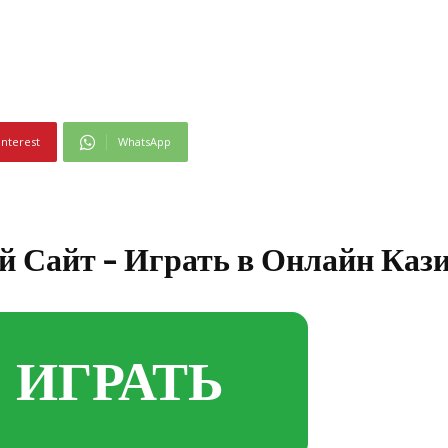
interest
WhatsApp
Сайт – Играть в Онлайн Кази
ИГРАТЬ