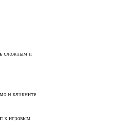
ть сложным и
ьмо и кликните
уп к игровым