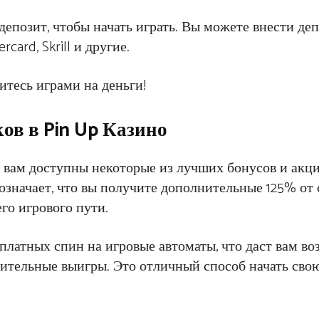
депозит, чтобы начать играть. Вы можете внести д
card, Skrill и другие.
итесь играми на деньги!
ов в Pin Up Казино
то вам доступны некоторые из лучших бонусов и акц
 означает, что вы получите дополнительные 125% о
го игрового пути.
сплатных спин на игровые автоматы, что даст вам в
нительные выигры. Это отличный способ начать сво