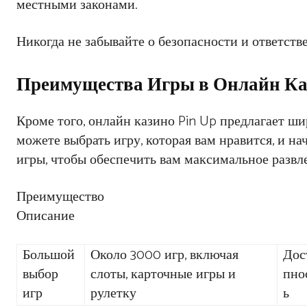
местными законами.
Никогда не забывайте о безопасности и ответств
Преимущества Игры в Онлайн Каз
Кроме того, онлайн казино Pin Up предлагает ши
можете выбрать игру, которая вам нравится, и на
игры, чтобы обеспечить вам максимальное развл
Преимущество
Описание
Большой
Около 3000 игр, включая
Дос
выбор
слоты, карточные игры и
пно
игр
рулетку
ь