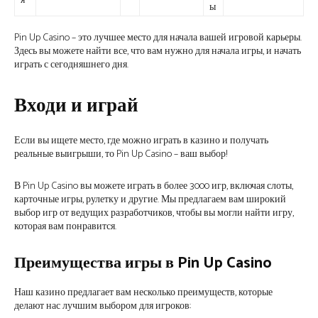
я
ы
Pin Up Casino – это лучшее место для начала вашей игровой карьеры.
Здесь вы можете найти все, что вам нужно для начала игры, и начать
играть с сегодняшнего дня.
Входи и играй
Если вы ищете место, где можно играть в казино и получать
реальные выигрыши, то Pin Up Casino – ваш выбор!
В Pin Up Casino вы можете играть в более 3000 игр, включая слоты,
карточные игры, рулетку и другие. Мы предлагаем вам широкий
выбор игр от ведущих разработчиков, чтобы вы могли найти игру,
которая вам понравится.
Преимущества игры в Pin Up Casino
Наш казино предлагает вам несколько преимуществ, которые
делают нас лучшим выбором для игроков: