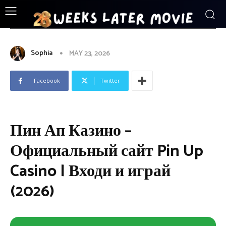
ENTERTAINMENT
Казино – Официальный сайт Pin
Up Casino Входи и играй
2026.2980
Sophia
MAY 23, 2026
Facebook
Twitter
Пин Ап Казино –
Официальный сайт Pin Up
Casino | Входи и играй
(2026)