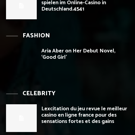
spielen im Online-Casino in
Deutschland.4541
FASHION
Aria Aber on Her Debut Novel,
‘Good Girl’
CELEBRITY
Lexcitation du jeu revue le meilleur
casino en ligne france pour des
sensations fortes et des gains