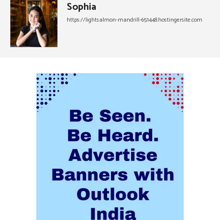
Sophia
https://lightsalmon-mandrill-651448.hostingersite.com