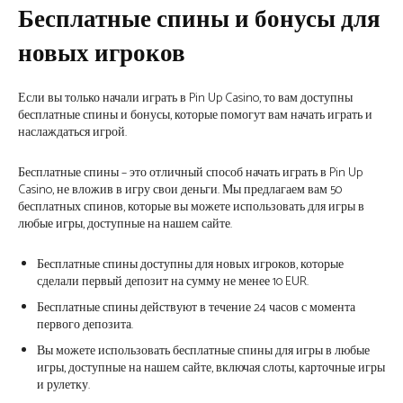
Бесплатные спины и бонусы для
новых игроков
Если вы только начали играть в Pin Up Casino, то вам доступны
бесплатные спины и бонусы, которые помогут вам начать играть и
наслаждаться игрой.
Бесплатные спины – это отличный способ начать играть в Pin Up
Casino, не вложив в игру свои деньги. Мы предлагаем вам 50
бесплатных спинов, которые вы можете использовать для игры в
любые игры, доступные на нашем сайте.
Бесплатные спины доступны для новых игроков, которые
сделали первый депозит на сумму не менее 10 EUR.
Бесплатные спины действуют в течение 24 часов с момента
первого депозита.
Вы можете использовать бесплатные спины для игры в любые
игры, доступные на нашем сайте, включая слоты, карточные игры
и рулетку.