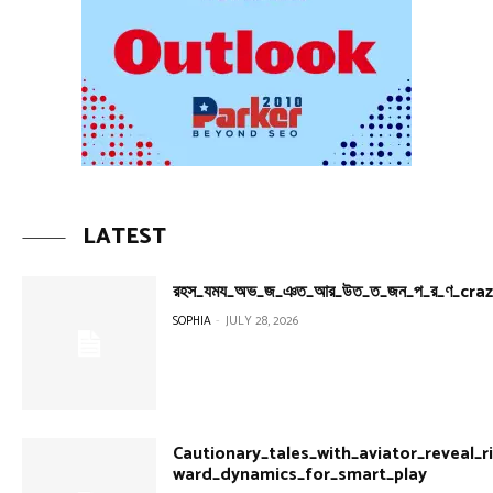
LATEST
রহস_যময_অভ_জ_ঞত_আর_উত_ত_জন_প_র_ণ_cra
SOPHIA
-
JULY 28, 2026
Cautionary_tales_with_aviator_reveal_r
ward_dynamics_for_smart_play