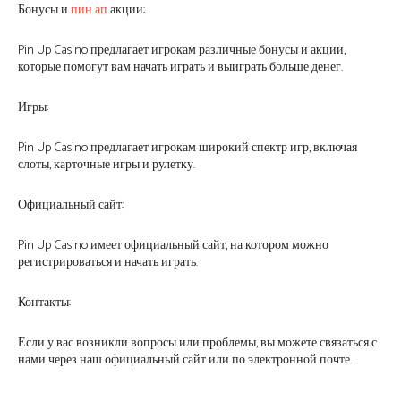
Бонусы и
пин ап
акции:
Pin Up Casino предлагает игрокам различные бонусы и акции,
которые помогут вам начать играть и выиграть больше денег.
Игры:
Pin Up Casino предлагает игрокам широкий спектр игр, включая
слоты, карточные игры и рулетку.
Официальный сайт:
Pin Up Casino имеет официальный сайт, на котором можно
регистрироваться и начать играть.
Контакты:
Если у вас возникли вопросы или проблемы, вы можете связаться с
нами через наш официальный сайт или по электронной почте.