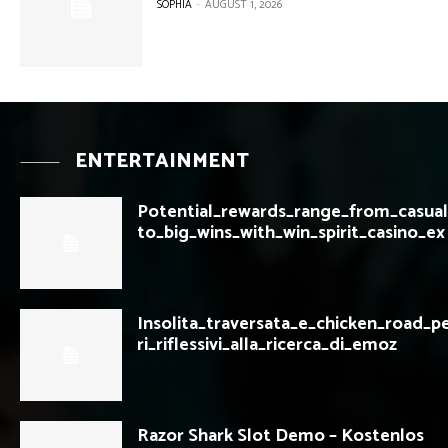
SOPHIA
-
AUGUST 1, 2026
ENTERTAINMENT
Potential_rewards_range_from_casua
to_big_wins_with_win_spirit_casino_ex
Insolita_traversata_e_chicken_road_p
ri_riflessivi_alla_ricerca_di_emoz
Razor Shark Slot Demo – Kostenlos