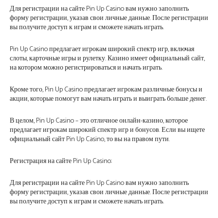
Для регистрации на сайте Pin Up Casino вам нужно заполнить
форму регистрации, указав свои личные данные. После регистрации
вы получите доступ к играм и сможете начать играть.
Pin Up Casino предлагает игрокам широкий спектр игр, включая
слоты, карточные игры и рулетку. Казино имеет официальный сайт,
на котором можно регистрироваться и начать играть.
Кроме того, Pin Up Casino предлагает игрокам различные бонусы и
акции, которые помогут вам начать играть и выиграть больше денег.
В целом, Pin Up Casino – это отличное онлайн-казино, которое
предлагает игрокам широкий спектр игр и бонусов. Если вы ищете
официальный сайт Pin Up Casino, то вы на правом пути.
Регистрация на сайте Pin Up Casino:
Для регистрации на сайте Pin Up Casino вам нужно заполнить
форму регистрации, указав свои личные данные. После регистрации
вы получите доступ к играм и сможете начать играть.