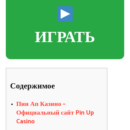
ИГРАТЬ
Содержимое
Пин Ап Казино –
Официальный сайт Pin Up
Casino