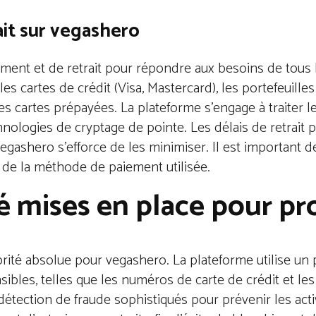
ait sur vegashero
ent et de retrait pour répondre aux besoins de tous l
s cartes de crédit (Visa, Mastercard), les portefeuille
 les cartes prépayées. La plateforme s’engage à traiter l
hnologies de cryptage de pointe. Les délais de retrait 
gashero s’efforce de les minimiser. Il est important 
n de la méthode de paiement utilisée.
é mises en place pour pr
iorité absolue pour vegashero. La plateforme utilise un
ibles, telles que les numéros de carte de crédit et le
tection de fraude sophistiqués pour prévenir les activ