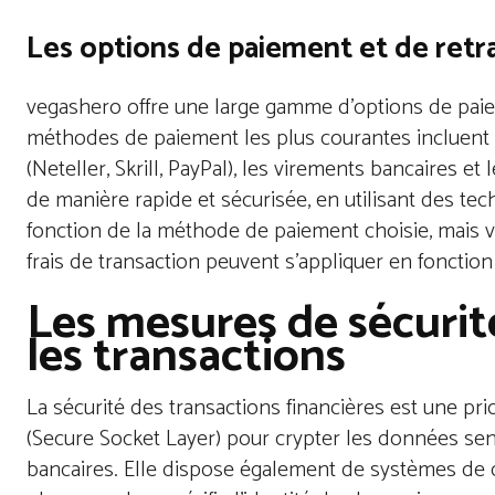
Les options de paiement et de retr
vegashero offre une large gamme d’options de paiem
méthodes de paiement les plus courantes incluent le
(Neteller, Skrill, PayPal), les virements bancaires et
de manière rapide et sécurisée, en utilisant des tec
fonction de la méthode de paiement choisie, mais ve
frais de transaction peuvent s’appliquer en fonctio
Les mesures de sécurit
les transactions
La sécurité des transactions financières est une pr
(Secure Socket Layer) pour crypter les données sens
bancaires. Elle dispose également de systèmes de dé