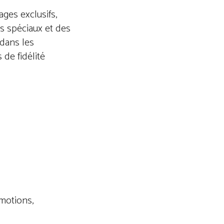
ges exclusifs,
ts spéciaux et des
 dans les
de fidélité
motions,