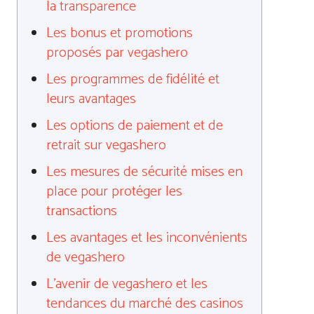
la transparence
Les bonus et promotions
proposés par vegashero
Les programmes de fidélité et
leurs avantages
Les options de paiement et de
retrait sur vegashero
Les mesures de sécurité mises en
place pour protéger les
transactions
Les avantages et les inconvénients
de vegashero
L’avenir de vegashero et les
tendances du marché des casinos