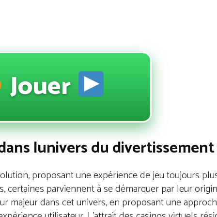
Jouer
 dans lunivers du divertissement
olution, proposant une expérience de jeu toujours plu
 certaines parviennent à se démarquer par leur original
r majeur dans cet univers, en proposant une approch
xpérience utilisateur. L’attrait des casinos virtuels rés