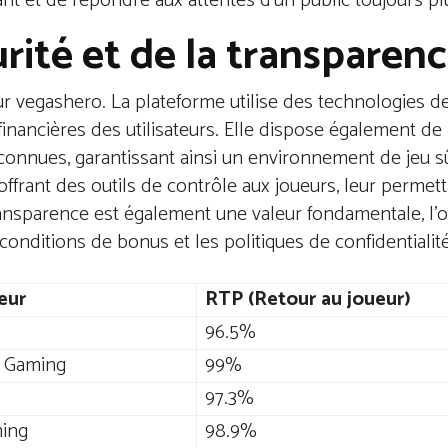
tant et de répondre aux attentes d’un public toujours pl
rité et de la transparen
ur vegashero. La plateforme utilise des technologies d
nancières des utilisateurs. Elle dispose également de 
econnues, garantissant ainsi un environnement de jeu sû
frant des outils de contrôle aux joueurs, leur permett
transparence est également une valeur fondamentale, l’
onditions de bonus et les politiques de confidentialité
eur
RTP (Retour au joueur)
96.5%
n Gaming
99%
O
97.3%
ing
98.9%