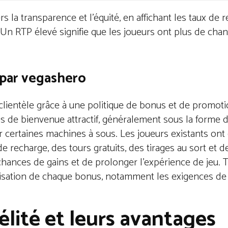
 la transparence et l’équité, en affichant les taux de r
. Un RTP élevé signifie que les joueurs ont plus de ch
 par vegashero
 clientèle grâce à une politique de bonus et de promot
s de bienvenue attractif, généralement sous la forme 
 certaines machines à sous. Les joueurs existants on
e recharge, des tours gratuits, des tirages au sort et
ances de gains et de prolonger l’expérience de jeu. Tou
ilisation de chaque bonus, notamment les exigences de 
lité et leurs avantages