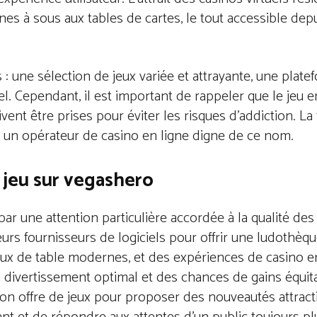
ines à sous aux tables de cartes, le tout accessible dep
: une sélection de jeux variée et attrayante, une platef
nel. Cependant, il est important de rappeler que le jeu e
ent être prises pour éviter les risques d’addiction. La
r un opérateur de casino en ligne digne de ce nom.
 jeu sur vegashero
r une attention particulière accordée à la qualité des 
urs fournisseurs de logiciels pour offrir une ludothèque
ux de table modernes, et des expériences de casino e
 divertissement optimal et des chances de gains équita
on offre de jeux pour proposer des nouveautés attract