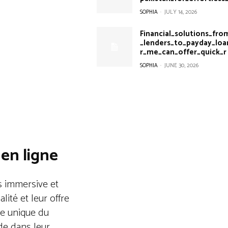
SOPHIA
-
JULY 14, 2026
Financial_solutions_fro
_lenders_to_payday_loa
r_me_can_offer_quick_r
SOPHIA
-
JUNE 30, 2026
 en ligne
s immersive et
ité et leur offre
e unique du
ide dans leur