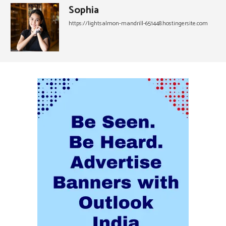
Sophia
https://lightsalmon-mandrill-651448.hostingersite.com