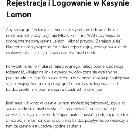
Rejestracja i Logowanie w Kasynie
Lemon
Aby zacząć grać w kasynie Lemon, należy się zarejestrować. Proces
rejestracji jest prosty i zajmuje tylko kilka minut. Wystarczy wejść na
stronę internetową kasyna Lemon i kliknąć przycisk “Zarejestruj się”.
Następnie należy wypełnić formularz rejestracyjny, podając swoje dane
osobowe, takie jak imię, nazwisko, adres e-mail i hasło.
Po wypełnieniu formularza rejestracyjnego, należy potwierdzić swoją
tożsamość, klikając na link aktywacyjny, który zostanie wysłany na
podany adres e-mail. Po potwierdzeniu tożsamości, można już zalogować
się do swojego konta i rozpocząć grę. Lemon casino logowanie jest
bardzo proste i nie powinno sprawić żadnych problemów.
Jeśli masz już konto w kasynie Lemon, możesz się zalogować, używając
swojego adresu e-mail i hasła. Jeśli zapomniałeś hasła, możesz je
odzyskać, klikając na przycisk “Zapomniałem hasła” i postępując zgodnie
z instrukcjami. Lemon casino opinie są bardzo pozytywne, co świadczy o
tym, że kasyno jest uczciwe i godne zaufania.