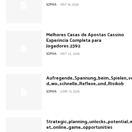
SOPHIA
-
MAY 19, 2026
Melhores Casas de Apostas Cassino
Experincia Completa para
Jogadores.2392
SOPHIA
-
MAY 22, 2026
Aufregende_Spannung_beim_Spielen_v
d_wo_schnelle_Reflexe_und_Risikob
SOPHIA
-
JUNE 13, 2026
Strategic_planning_unlocks_potential_
et_online_game_opportunities