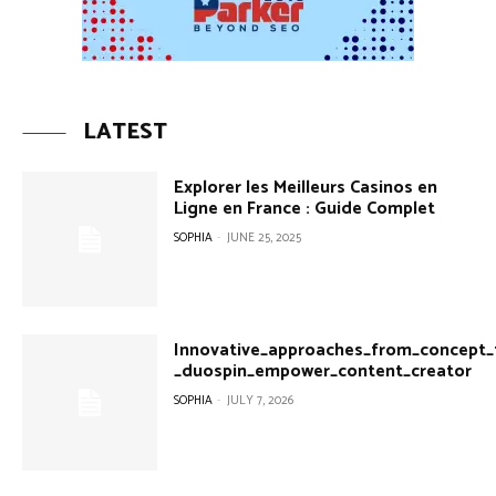
LATEST
Explorer les Meilleurs Casinos en
Ligne en France : Guide Complet
SOPHIA
-
JUNE 25, 2025
Innovative_approaches_from_concept_
_duospin_empower_content_creator
SOPHIA
-
JULY 7, 2026