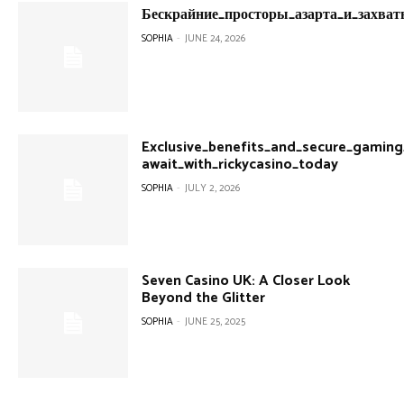
Бескрайние_просторы_азарта_и_захв
SOPHIA
-
JUNE 24, 2026
Exclusive_benefits_and_secure_gaming
await_with_rickycasino_today
SOPHIA
-
JULY 2, 2026
Seven Casino UK: A Closer Look
Beyond the Glitter
SOPHIA
-
JUNE 25, 2025