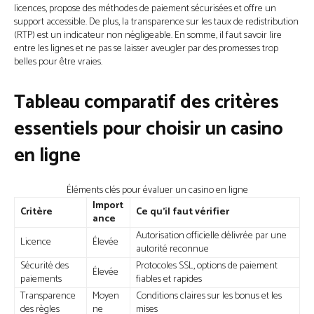
licences, propose des méthodes de paiement sécurisées et offre un
support accessible. De plus, la transparence sur les taux de redistribution
(RTP) est un indicateur non négligeable. En somme, il faut savoir lire
entre les lignes et ne pas se laisser aveugler par des promesses trop
belles pour être vraies.
Tableau comparatif des critères
essentiels pour choisir un casino
en ligne
Éléments clés pour évaluer un casino en ligne
Import
Critère
Ce qu’il faut vérifier
ance
Autorisation officielle délivrée par une
Licence
Élevée
autorité reconnue
Sécurité des
Protocoles SSL, options de paiement
Élevée
paiements
fiables et rapides
Transparence
Moyen
Conditions claires sur les bonus et les
des règles
ne
mises