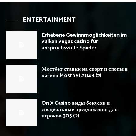
ENTERTAINMENT
Erhabene Gewinnmöglichkeiten im
vulkan vegas casino für
anspruchsvolle Spieler
Мостбет ставки на спорт и слоты в
казино Mostbet.2043 (2)
On X Casino виды бонусов и
специальные предложения для
игроков.305 (2)