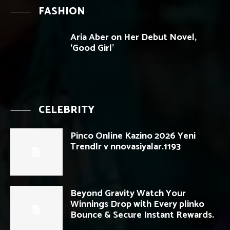
FASHION
Aria Aber on Her Debut Novel,
‘Good Girl’
CELEBRITY
Pinco Online Kazino 2026 Yeni
Trendlr v nnovasiyalar.1193
Beyond Gravity Watch Your
Winnings Drop with Every plinko
Bounce & Secure Instant Rewards.