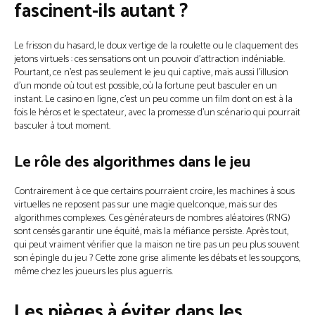
fascinent-ils autant ?
Le frisson du hasard, le doux vertige de la roulette ou le claquement des
jetons virtuels : ces sensations ont un pouvoir d’attraction indéniable.
Pourtant, ce n’est pas seulement le jeu qui captive, mais aussi l’illusion
d’un monde où tout est possible, où la fortune peut basculer en un
instant. Le casino en ligne, c’est un peu comme un film dont on est à la
fois le héros et le spectateur, avec la promesse d’un scénario qui pourrait
basculer à tout moment.
Le rôle des algorithmes dans le jeu
Contrairement à ce que certains pourraient croire, les machines à sous
virtuelles ne reposent pas sur une magie quelconque, mais sur des
algorithmes complexes. Ces générateurs de nombres aléatoires (RNG)
sont censés garantir une équité, mais la méfiance persiste. Après tout,
qui peut vraiment vérifier que la maison ne tire pas un peu plus souvent
son épingle du jeu ? Cette zone grise alimente les débats et les soupçons,
même chez les joueurs les plus aguerris.
Les pièges à éviter dans les