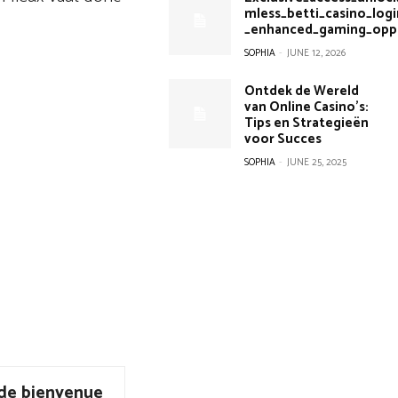
mless_betti_casino_log
_enhanced_gaming_opp
SOPHIA
-
JUNE 12, 2026
Ontdek de Wereld
van Online Casino’s:
Tips en Strategieën
voor Succes
SOPHIA
-
JUNE 25, 2025
de bienvenue