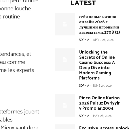
’est un peu comme
LATEST
 bonne louche
a routine
себя новые казино
онлайн 2026 с
лучшими игровыми
автоматами.2708 (2)
SOPHIA
-
APRIL 26, 2026
Unlocking the
 tendances, et
Secrets of Online
n peu comme
Casino Success: A
Deep Dive into
ême les experts
Modern Gaming
Platforms
SOPHIA
-
JUNE 25, 2025
Pinco Online Kazino
2026 Pulsuz Dvriyylr
v Promolar.2004
lateformes jouent
SOPHIA
-
MAY 28, 2026
tables
. Mieux vaut donc
Exclusive_access_unloc