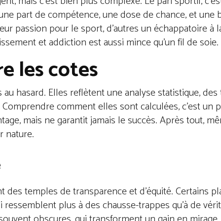
gent, mais c’est bien plus complexe. Le pari sportif, c
y a une part de compétence, une dose de chance, et une
eur passion pour le sport, d’autres un échappatoire à l
tissement et addiction est aussi mince qu’un fil de soie.
e les cotes
au hasard. Elles reflètent une analyse statistique, des
eur. Comprendre comment elles sont calculées, c’est u
tage, mais ne garantit jamais le succès. Après tout, m
r nature.
e
sont des temples de transparence et d’équité. Certains p
i ressemblent plus à des chausse-trappes qu’à de véri
t souvent obscures, qui transforment un gain en mirage