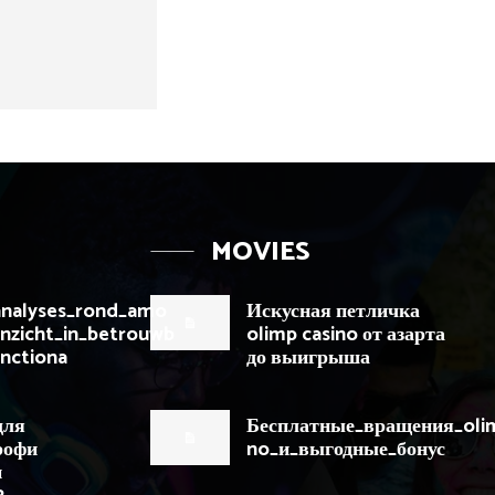
MOVIES
analyses_rond_amo
Искусная петличка
inzicht_in_betrouwb
olimp casino от азарта
unctiona
до выигрыша
для
Бесплатные_вращения_oli
рофи
no_и_выгодные_бонус
и