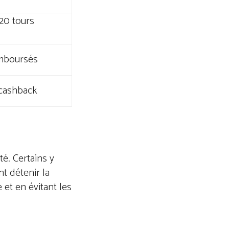
20 tours
mboursés
cashback
té. Certains y
nt détenir la
 et en évitant les