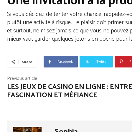
Une invitation à la pr
Si vous décidez de tenter votre chance, rappelez-vou
plutôt une activité à risque. Le plaisir doit primer s
et surtout, ne misez jamais ce que vous ne pouvez p
mieux vaut garder quelques jetons en poche pour la
Facebook
Twitter
P
Share
Previous article
LES JEUX DE CASINO EN LIGNE : ENTR
FASCINATION ET MÉFIANCE
Sophia