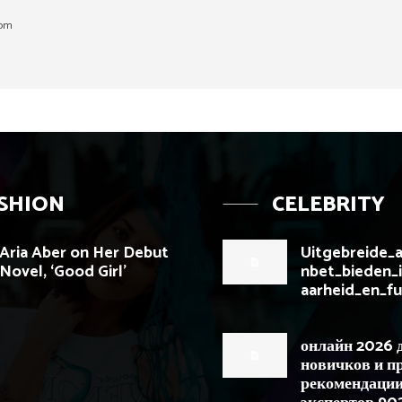
com
SHION
CELEBRITY
Aria Aber on Her Debut
Uitgebreide_
Novel, ‘Good Girl’
nbet_bieden_
aarheid_en_f
онлайн 2026 
новичков и п
рекомендаци