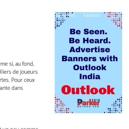
Home
Beauty
Entertainment
Fashion
me si, au fond,
lliers de joueurs
rtes. Pour ceux
sante dans