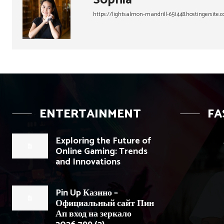
https://lightsalmon-mandrill-651448.hostingersite.
ENTERTAINMENT
FA
Exploring the Future of
Online Gaming: Trends
and Innovations
Pin Up Казино –
Официальный сайт Пин
Ап вход на зеркало