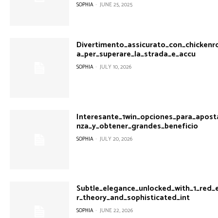
SOPHIA
-
JUNE 25, 2025
Divertimento_assicurato_con_chickenr
a_per_superare_la_strada_e_accu
SOPHIA
-
JULY 10, 2026
Interesante_1win_opciones_para_apost
nza_y_obtener_grandes_beneficio
SOPHIA
-
JULY 20, 2026
Subtle_elegance_unlocked_with_1_red_
r_theory_and_sophisticated_int
SOPHIA
-
JUNE 22, 2026