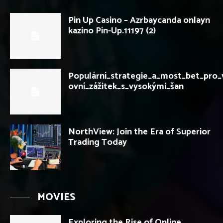
Pin Up Casino – Azrbaycanda onlayn
kazino Pin-Up.11197 (2)
Populární_strategie_a_most_bet_pro_
ovní_zážitek_s_vysokými_šan
NorthView: Join the Era of Superior
Trading Today
MOVIES
Exploring the Rise of Online