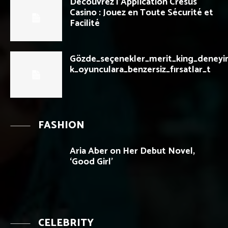
Découvrez l’Application Cresus
Casino : Jouez en Toute Sécurité et
Facilité
Gözde_seçenekler_merit_king_deneyi
k_oyunculara_benzersiz_fırsatlar_t
FASHION
Aria Aber on Her Debut Novel,
‘Good Girl’
CELEBRITY