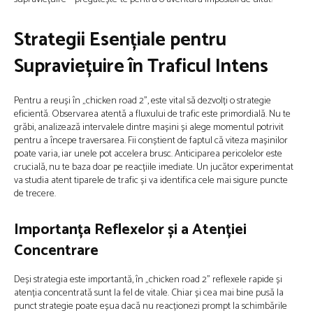
Strategii Esențiale pentru
Supraviețuire în Traficul Intens
Pentru a reuși în „chicken road 2”, este vital să dezvolți o strategie
eficientă. Observarea atentă a fluxului de trafic este primordială. Nu te
grăbi, analizează intervalele dintre mașini și alege momentul potrivit
pentru a începe traversarea. Fii conștient de faptul că viteza mașinilor
poate varia, iar unele pot accelera brusc. Anticiparea pericolelor este
crucială, nu te baza doar pe reacțiile imediate. Un jucător experimentat
va studia atent tiparele de trafic și va identifica cele mai sigure puncte
de trecere.
Importanța Reflexelor și a Atenției
Concentrare
Deși strategia este importantă, în „chicken road 2” reflexele rapide și
atenția concentrată sunt la fel de vitale. Chiar și cea mai bine pusă la
punct strategie poate eșua dacă nu reacționezi prompt la schimbările