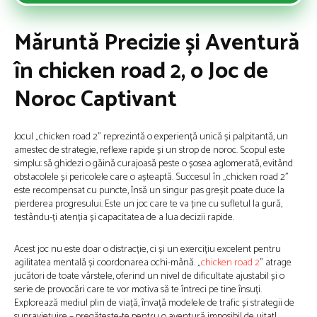
Măruntă Precizie și Aventură
în chicken road 2, o Joc de
Noroc Captivant
Jocul „chicken road 2” reprezintă o experiență unică și palpitantă, un
amestec de strategie, reflexe rapide și un strop de noroc. Scopul este
simplu: să ghidezi o găină curajoasă peste o șosea aglomerată, evitând
obstacolele și pericolele care o așteaptă. Succesul în „chicken road 2”
este recompensat cu puncte, însă un singur pas greșit poate duce la
pierderea progresului. Este un joc care te va ține cu sufletul la gură,
testându-ți atenția și capacitatea de a lua decizii rapide.
Acest joc nu este doar o distracție, ci și un exercițiu excelent pentru
agilitatea mentală și coordonarea ochi-mână. „
chicken road 2
” atrage
jucători de toate vârstele, oferind un nivel de dificultate ajustabil și o
serie de provocări care te vor motiva să te întreci pe tine însuți.
Explorează mediul plin de viață, învață modelele de trafic și strategii de
supraviețuire – pregătește-te pentru o aventură imposibil de uitat!