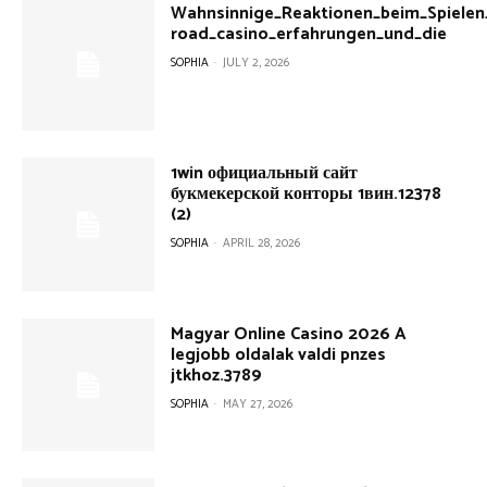
Wahnsinnige_Reaktionen_beim_Spielen
road_casino_erfahrungen_und_die
SOPHIA
-
JULY 2, 2026
1win официальный сайт
букмекерской конторы 1вин.12378
(2)
SOPHIA
-
APRIL 28, 2026
Magyar Online Casino 2026 A
legjobb oldalak valdi pnzes
jtkhoz.3789
SOPHIA
-
MAY 27, 2026