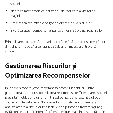
șoselei.
Identifică momentele de pauză sau de reducere a vitezei ale
mașinilor.
Anticipează schimbările bruște de direcție ale vehiculelor.
Învață să citești comportamentul șoferilor și să prezici reacțiile lor.
Prin aplicarea acestor sfaturi, vei putea face față cu succes provocărilor
din „chicken road 2” și vei ajunge să devii un maestru al traversării
șoselei.
Gestionarea Riscurilor și
Optimizarea Recompenselor
În „chicken road 2”, este important să găsești un echilibru între
gestionarea riscurilor și optimizarea recompenselor. Traversarea șoselei
prezintă întotdeauna un anumit nivel de risc, dar și potențialul de a
obține puncte valoroase. Nu te avânta în situații periculoase fără o
analiză atentă a riscurilor implicate. Alege puncte de trecere sigure și
evită zonele cu trafic intens. Dacă ești nesigur, mai bine așteaptă puțin