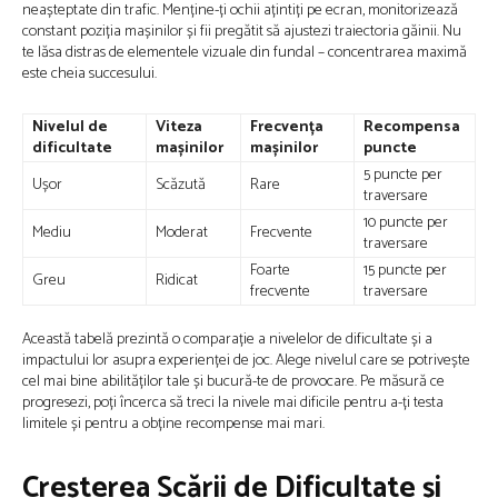
neașteptate din trafic. Menține-ți ochii ațintiți pe ecran, monitorizează
constant poziția mașinilor și fii pregătit să ajustezi traiectoria găinii. Nu
te lăsa distras de elementele vizuale din fundal – concentrarea maximă
este cheia succesului.
Nivelul de
Viteza
Frecvența
Recompensa
dificultate
mașinilor
mașinilor
puncte
5 puncte per
Ușor
Scăzută
Rare
traversare
10 puncte per
Mediu
Moderat
Frecvente
traversare
Foarte
15 puncte per
Greu
Ridicat
frecvente
traversare
Această tabelă prezintă o comparație a nivelelor de dificultate și a
impactului lor asupra experienței de joc. Alege nivelul care se potrivește
cel mai bine abilităților tale și bucură-te de provocare. Pe măsură ce
progresezi, poți încerca să treci la nivele mai dificile pentru a-ți testa
limitele și pentru a obține recompense mai mari.
Creșterea Scării de Dificultate și