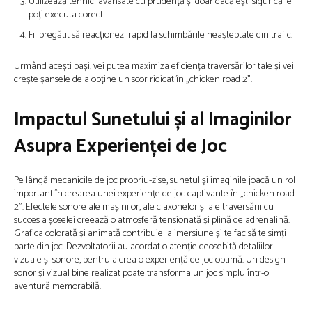
Utilizează tehnici avansate cu prudență și doar dacă ești sigur că le
poți executa corect.
Fii pregătit să reacționezi rapid la schimbările neașteptate din trafic.
Urmând acești pași, vei putea maximiza eficiența traversărilor tale și vei
crește șansele de a obține un scor ridicat în „chicken road 2”.
Impactul Sunetului și al Imaginilor
Asupra Experienței de Joc
Pe lângă mecanicile de joc propriu-zise, sunetul și imaginile joacă un rol
important în crearea unei experiențe de joc captivante în „chicken road
2”. Efectele sonore ale mașinilor, ale claxonelor și ale traversării cu
succes a șoselei creează o atmosferă tensionată și plină de adrenalină.
Grafica colorată și animată contribuie la imersiune și te fac să te simți
parte din joc. Dezvoltatorii au acordat o atenție deosebită detaliilor
vizuale și sonore, pentru a crea o experiență de joc optimă. Un design
sonor și vizual bine realizat poate transforma un joc simplu într-o
aventură memorabilă.