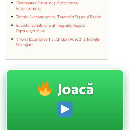
Gestionarea Riscurilor și Optimizarea
Recompenselor
Tehnici Avansate pentru Traversări Sigure și Rapide
Impactul Sunetului și al Imaginilor Asupra
Experienței de Joc
Viitorul Jocurilor de Tip „Chicken Road 2” și Inovații
Potențiale
Joacă