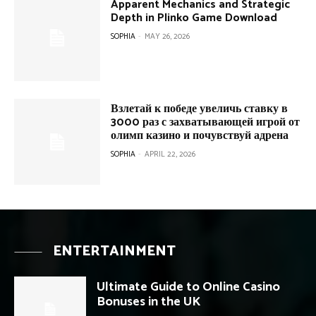
Apparent Mechanics and Strategic
Depth in Plinko Game Download
SOPHIA
-
MAY 26, 2026
Взлетай к победе увеличь ставку в
3000 раз с захватывающей игрой от
олимп казино и почувствуй адрена
SOPHIA
-
APRIL 22, 2026
ENTERTAINMENT
Ultimate Guide to Online Casino
Bonuses in the UK