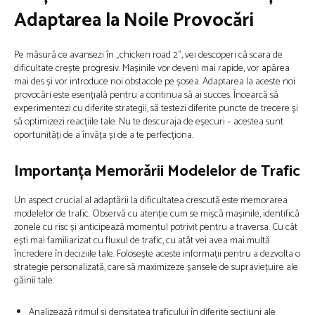
Adaptarea la Noile Provocări
Pe măsură ce avansezi în „chicken road 2”, vei descoperi că scara de
dificultate crește progresiv. Mașinile vor deveni mai rapide, vor apărea
mai des și vor introduce noi obstacole pe șosea. Adaptarea la aceste noi
provocări este esențială pentru a continua să ai succes. Încearcă să
experimentezi cu diferite strategii, să testezi diferite puncte de trecere și
să optimizezi reacțiile tale. Nu te descuraja de eșecuri – acestea sunt
oportunități de a învăța și de a te perfecționa.
Importanța Memorării Modelelor de Trafic
Un aspect crucial al adaptării la dificultatea crescută este memorarea
modelelor de trafic. Observă cu atenție cum se mișcă mașinile, identifică
zonele cu risc și anticipează momentul potrivit pentru a traversa. Cu cât
ești mai familiarizat cu fluxul de trafic, cu atât vei avea mai multă
încredere în deciziile tale. Folosește aceste informații pentru a dezvolta o
strategie personalizată, care să maximizeze șansele de supraviețuire ale
găinii tale.
Analizează ritmul și densitatea traficului în diferite secțiuni ale