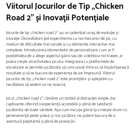
Viitorul Jocurilor de Tip „Chicken
Road 2” și Inovații Potențiale
Jocurile de tip „chicken road 2” au un potențial uriaș de evoluție și
inovație. Dezvoltatorii pot experimenta cu noi mecanici de joc, cu
niveluri de dificultate mai variate și cu elemente interactive mai
complexe. Introducerea elementelor de personalizare, cum ar fi
posibilitatea de a alege aspectul găinii sau de a debloca noi trasee, ar
putea crește atractivitatea jocului. Integrarea cu platformele de
socializare ar permite jucătorilor să concureze între ei, să împărtășească
rezultate și să se bucure de experiența de joc împreună. Viitorul
jocurilor de tip „chicken road 2” este promițător și așteptăm cu
nerăbdare să vedem ce ne rezervă.
Jocul „chicken road 2” rămâne un simbol al distracției simple, dar
captivante, oferind o experiență accesibilă și plină de satisfacții
jucătorilor de toate vârstele. Așa cum micuța găină își croiește drum cu
perseverență peste șosea, și noi, jucătorii, ne putem bucura de o
aventură palpitantă și plină de provocări.