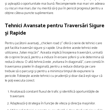
și așteaptă o oportunitate mai bună. Recompensele mai mari vin adesea
cu riscuri mai mari, dar nu merită să-ți pui în pericol progresul pentru a
obține câteva puncte suplimentare.
Tehnici Avansate pentru Traversări Sigure
și Rapide
Pentru jucătorii avansați, „chicken road 2” oferă o serie de tehnici care
pot facilita traversări sigure și rapide. Una dintre aceste tehnici este
utilizarea „falsei mișcări”. Aceasta implică începerea traversării, urmată
de o oprire bruscă, pentru a induce în eroare șoferii și a le determina să
reducă viteza. O altă tehnică este „evitarea în diagonală”, care constă în
traversarea șoselei în diagonală, pentru a reduce distanța pe care
trebuie să o parcurgi și pentru a minimiza timpul de expunere la
pericole. Folosește aceste tehnici cu prudență și doar dacă ești sigur că
le poți executa corect.
Analizează constant fluxul de trafic și identifică oportunitățile de
traversare.
Adaptează-ți strategia în funcție de viteza și direcția mașinilor.