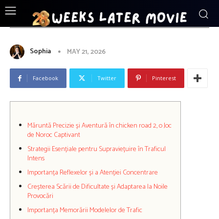
ENTERTAINMENT
Măruntă Precizie și Aventură în
chicken road 2, o Joc de Noroc
Captivant
Sophia
MAY 21, 2026
Facebook
Twitter
Pinterest
Măruntă Precizie și Aventură în chicken road 2, o Joc
de Noroc Captivant
Strategii Esențiale pentru Supraviețuire în Traficul
Intens
Importanța Reflexelor și a Atenției Concentrare
Creșterea Scării de Dificultate și Adaptarea la Noile
Provocări
Importanța Memorării Modelelor de Trafic