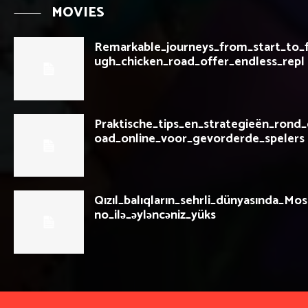
MOVIES
Remarkable_journeys_from_start_to_f
ugh_chicken_road_offer_endless_repl
Praktische_tips_en_strategieën_rond_
oad_online_voor_gevorderde_spelers
Qızıl_balıqların_sehrli_dünyasında_Mos
no_ilə_əyləncəniz_yüks