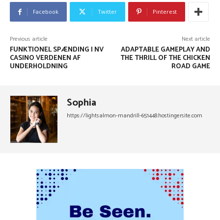
Facebook
Twitter
Pinterest
Previous article
Next article
FUNKTIONEL SPÆNDING I NV
ADAPTABLE GAMEPLAY AND
CASINO VERDENEN AF
THE THRILL OF THE CHICKEN
UNDERHOLDNING
ROAD GAME
Sophia
https://lightsalmon-mandrill-651448.hostingersite.com