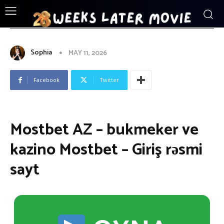
ENTERTAINMENT
Mostbet AZ – bukmeker ve kazino
Mostbet Giri rsmi sayt.26717
Sophia
MAY 11, 2026
Facebook
Twitter
Mostbet AZ – bukmeker ve
kazino Mostbet – Giriş rəsmi
sayt