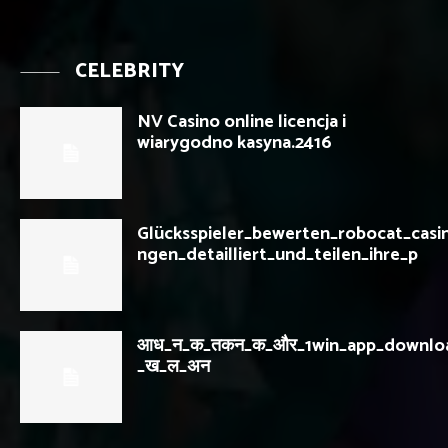
CELEBRITY
NV Casino online licencja i
wiarygodno kasyna.2416
Glücksspieler_bewerten_robocat_casi
ngen_detailliert_und_teilen_ihre_p
आध_न_क_तकन_क_और_1win_app_downlo
_ख_ल_अन