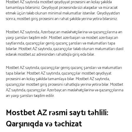
Mostbet AZ saytında mostbet qeydiyyat prosesini ən kolay şəkildə
tamamlaya bilərsiniz. Qeydiyyat prosesində sizi əlaqədar və müraciət
etmək üçün tələb olunan minimal məlumatlar istənilər. Qeydiyyatdan
sonra, mostbet giriş prosesini ən rahat şəkildə yerinə yetirə bilərsiniz.
Mostbet AZ saytında, Azerbaycan məsləhətçilərinə və qazanççılarına ən
yaxşı şansları təqdim edir. Mostbet azerbaijan və mosbet azerbaycan
saytlarında, qazanççılar geniş qazanç şansları və məlumatları tapa
bilərlər. Mostbet AZ saytında, qazanççılar tələb olunan məlumatları daxil
edərək mostbet.az adresindən rahatlıqla giriş edə bilər.
Mostbet AZ saytında, qazanççılar geniş qazanç şansları və məlumatları
tapa bilərlər. Mostbet AZ saytında, qazanççılar mostbet qeydiyyat
prosesini ən kolay şəkildə tamamlaya bilər. Mostbet AZ saytında,
qazanççılar mostbet giriş prosesini rahatlıqla yerinə yetirə bilər. Mostbet
AZ saytında, qazanççılar Azerbaycan məsləhətçilərinə və qazanççılarına
ən yaxşı şansları təqdim edilir.
Mostbet AZ rəsmi saytı təhlili:
Qarşınıqda və təchizat