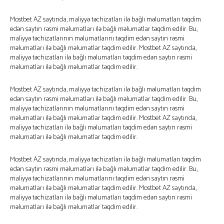
Mostbet AZ saytında, maliyyə təchizatları ilə bağlı məlumatları təqdim
edən saytın rəsmi məlumatları ilə bağlı məlumatlar təqdim edilir. Bu,
maliyyə təchizatlarının məlumatlarını təqdim edən saytın rəsmi
məlumatları ilə bağlı məlumatlar təqdim edilir. Mostbet AZ saytında,
maliyyə təchizatları ilə bağlı məlumatları təqdim edən saytın rəsmi
məlumatları ilə bağlı məlumatlar təqdim edilir.
Mostbet AZ saytında, maliyyə təchizatları ilə bağlı məlumatları təqdim
edən saytın rəsmi məlumatları ilə bağlı məlumatlar təqdim edilir. Bu,
maliyyə təchizatlarının məlumatlarını təqdim edən saytın rəsmi
məlumatları ilə bağlı məlumatlar təqdim edilir. Mostbet AZ saytında,
maliyyə təchizatları ilə bağlı məlumatları təqdim edən saytın rəsmi
məlumatları ilə bağlı məlumatlar təqdim edilir.
Mostbet AZ saytında, maliyyə təchizatları ilə bağlı məlumatları təqdim
edən saytın rəsmi məlumatları ilə bağlı məlumatlar təqdim edilir. Bu,
maliyyə təchizatlarının məlumatlarını təqdim edən saytın rəsmi
məlumatları ilə bağlı məlumatlar təqdim edilir. Mostbet AZ saytında,
maliyyə təchizatları ilə bağlı məlumatları təqdim edən saytın rəsmi
məlumatları ilə bağlı məlumatlar təqdim edilir.