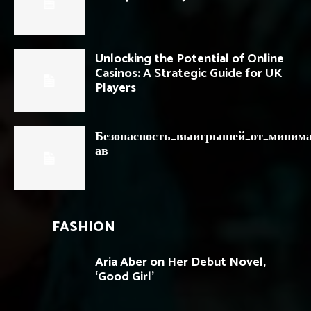
Unlocking the Potential of Online
Casinos: A Strategic Guide for UK
Players
Безопасность_выигрышей_от_миним
ав
FASHION
Aria Aber on Her Debut Novel,
‘Good Girl’