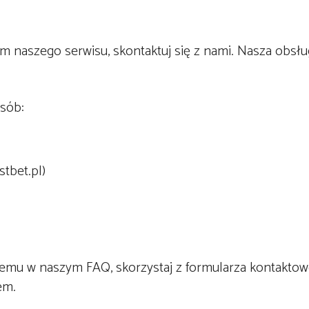
m naszego serwisu, skontaktuj się z nami. Nasza obsług
sób:
tbet.pl)
lemu w naszym FAQ, skorzystaj z formularza kontaktow
em.