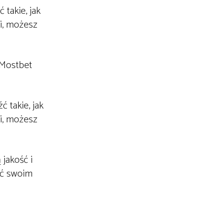
takie, jak
mi, możesz
 Mostbet
 takie, jak
mi, możesz
jakość i
ić swoim