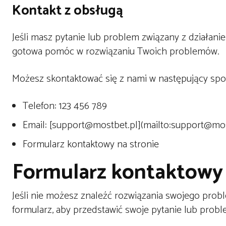
Kontakt z obsługą
Jeśli masz pytanie lub problem związany z działanie
gotowa pomóc w rozwiązaniu Twoich problemów.
Możesz skontaktować się z nami w następujący spo
Telefon: 123 456 789
Email: [support@mostbet.pl](mailto:support@mos
Formularz kontaktowy na stronie
Formularz kontaktowy
Jeśli nie możesz znaleźć rozwiązania swojego prob
formularz, aby przedstawić swoje pytanie lub probl