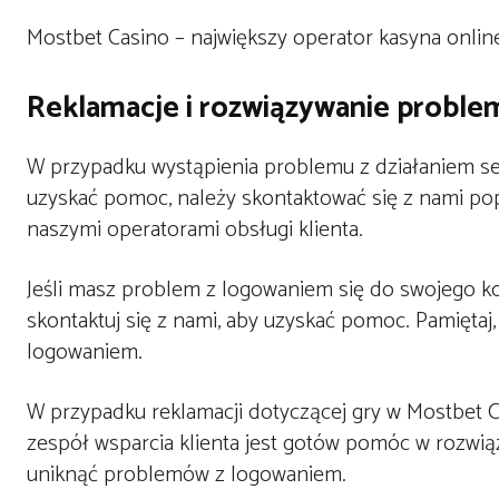
Mostbet Casino – największy operator kasyna online
Reklamacje i rozwiązywanie probl
W przypadku wystąpienia problemu z działaniem se
uzyskać pomoc, należy skontaktować się z nami pop
naszymi operatorami obsługi klienta.
Jeśli masz problem z logowaniem się do swojego ko
skontaktuj się z nami, aby uzyskać pomoc. Pamiętaj
logowaniem.
W przypadku reklamacji dotyczącej gry w Mostbet C
zespół wsparcia klienta jest gotów pomóc w rozwiąz
uniknąć problemów z logowaniem.