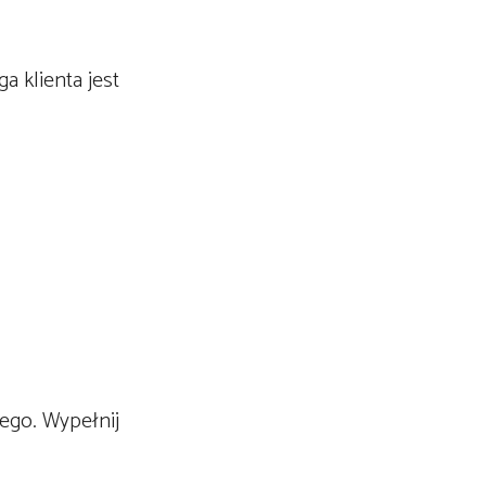
a klienta jest
ego. Wypełnij