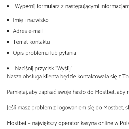
Wypełnij formularz z następującymi informacjam
Imię i nazwisko
Adres e-mail
Temat kontaktu
Opis problemu lub pytania
Naciśnij przycisk “Wyślij”
Nasza obsługa klienta będzie kontaktowała się z 
Pamiętaj, aby zapisać swoje hasło do Mostbet, aby 
Jeśli masz problem z logowaniem się do Mostbet, s
Mostbet – największy operator kasyna online w Pols