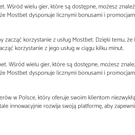
. Wśród wielu gier, które są dostępne, możesz znaleźć 
emu, że Mostbet dysponuje licznymi bonusami i promocja
y zacząć korzystanie z usług Mostbet. Dzięki temu, że
ąć korzystanie z jego usług w ciągu kilku minut.
t. Wśród wielu gier, które są dostępne, możesz znaleźć
emu, że Mostbet dysponuje licznymi bonusami i promocja
rów w Polsce, który oferuje swoim klientom niezwykłą 
tale innowacyjnie rozwija swoją platformę, aby zapewn