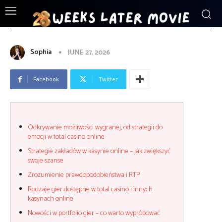
ENTERTAINMENT
Odkrywanie_możliwości_wygranej_od_s
Sophia
JUNE 27, 2026
Facebook
Twitter
Odkrywanie możliwości wygranej, od strategii do
emocji w total casino online
Strategie zakładów w kasynie online – jak zwiększyć
swoje szanse
Zrozumienie prawdopodobieństwa i RTP
Rodzaje gier dostępne w total casino i innych
kasynach online
Nowości w portfolio gier – co warto wypróbować