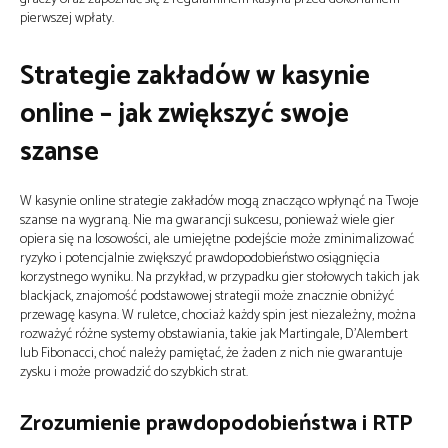
pierwszej wpłaty.
Strategie zakładów w kasynie
online – jak zwiększyć swoje
szanse
W kasynie online strategie zakładów mogą znacząco wpłynąć na Twoje
szanse na wygraną. Nie ma gwarancji sukcesu, ponieważ wiele gier
opiera się na losowości, ale umiejętne podejście może zminimalizować
ryzyko i potencjalnie zwiększyć prawdopodobieństwo osiągnięcia
korzystnego wyniku. Na przykład, w przypadku gier stołowych takich jak
blackjack, znajomość podstawowej strategii może znacznie obniżyć
przewagę kasyna. W ruletce, chociaż każdy spin jest niezależny, można
rozważyć różne systemy obstawiania, takie jak Martingale, D'Alembert
lub Fibonacci, choć należy pamiętać, że żaden z nich nie gwarantuje
zysku i może prowadzić do szybkich strat.
Zrozumienie prawdopodobieństwa i RTP