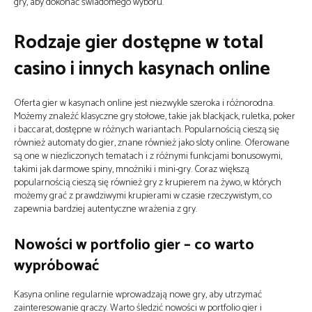
gry, aby dokonać świadomego wyboru.
Rodzaje gier dostępne w total
casino i innych kasynach online
Oferta gier w kasynach online jest niezwykle szeroka i różnorodna.
Możemy znaleźć klasyczne gry stołowe, takie jak blackjack, ruletka, poker
i baccarat, dostępne w różnych wariantach. Popularnością cieszą się
również automaty do gier, znane również jako sloty online. Oferowane
są one w niezliczonych tematach i z różnymi funkcjami bonusowymi,
takimi jak darmowe spiny, mnożniki i mini-gry. Coraz większą
popularnością cieszą się również gry z krupierem na żywo, w których
możemy grać z prawdziwymi krupierami w czasie rzeczywistym, co
zapewnia bardziej autentyczne wrażenia z gry.
Nowości w portfolio gier – co warto
wypróbować
Kasyna online regularnie wprowadzają nowe gry, aby utrzymać
zainteresowanie graczy. Warto śledzić nowości w portfolio gier i