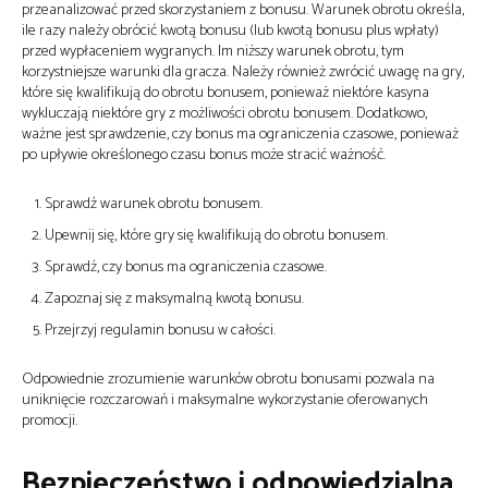
przeanalizować przed skorzystaniem z bonusu. Warunek obrotu określa,
ile razy należy obrócić kwotą bonusu (lub kwotą bonusu plus wpłaty)
przed wypłaceniem wygranych. Im niższy warunek obrotu, tym
korzystniejsze warunki dla gracza. Należy również zwrócić uwagę na gry,
które się kwalifikują do obrotu bonusem, ponieważ niektóre kasyna
wykluczają niektóre gry z możliwości obrotu bonusem. Dodatkowo,
ważne jest sprawdzenie, czy bonus ma ograniczenia czasowe, ponieważ
po upływie określonego czasu bonus może stracić ważność.
Sprawdź warunek obrotu bonusem.
Upewnij się, które gry się kwalifikują do obrotu bonusem.
Sprawdź, czy bonus ma ograniczenia czasowe.
Zapoznaj się z maksymalną kwotą bonusu.
Przejrzyj regulamin bonusu w całości.
Odpowiednie zrozumienie warunków obrotu bonusami pozwala na
uniknięcie rozczarowań i maksymalne wykorzystanie oferowanych
promocji.
Bezpieczeństwo i odpowiedzialna