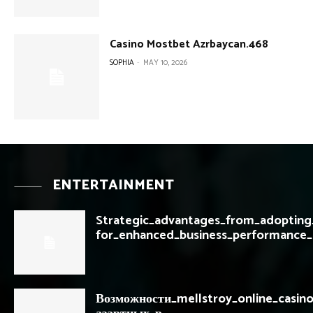
Casino Mostbet Azrbaycan.468
SOPHIA
-
MAY 10, 2026
ENTERTAINMENT
Strategic_advantages_from_adopting
for_enhanced_business_performance
Возможности_mellstroy_online_casin