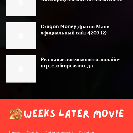
Dragon Money Драгон Мани
официальный сайт.4207 (2)
Реальные_возможности_онлайн-
игр_с_olimpcasino_дл