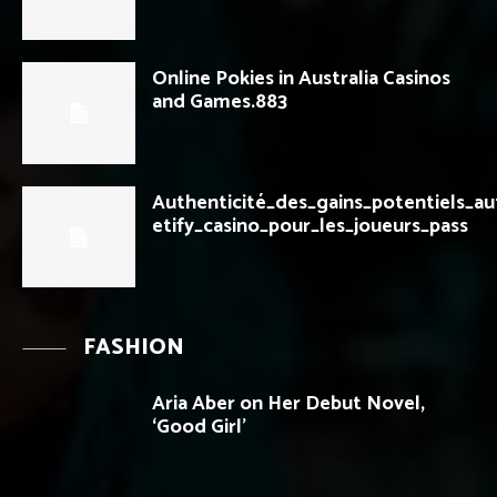
Online Pokies in Australia Casinos
and Games.883
Authenticité_des_gains_potentiels_a
etify_casino_pour_les_joueurs_pass
FASHION
Aria Aber on Her Debut Novel,
‘Good Girl’