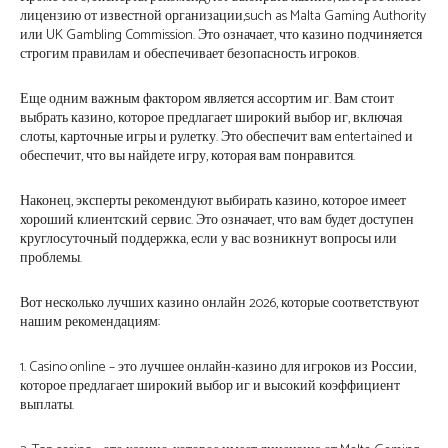
лицензию от известной организации,such as Malta Gaming Authority
или UK Gambling Commission. Это означает, что казино подчиняется
строгим правилам и обеспечивает безопасность игроков.
Еще одним важным фактором является ассортим иг. Вам стоит
выбрать казино, которое предлагает широкий выбор иг, включая
слоты, карточные игры и рулетку. Это обеспечит вам entertained и
обеспечит, что вы найдете игру, которая вам понравится.
Наконец, эксперты рекомендуют выбирать казино, которое имеет
хороший клиентский сервис. Это означает, что вам будет доступен
круглосуточный поддержка, если у вас возникнут вопросы или
проблемы.
Вот несколько лучших казино онлайн 2026, которые соответствуют
нашим рекомендациям:
1. Casino online – это лучшее онлайн-казино для игроков из России,
которое предлагает широкий выбор иг и высокий коэффициент
выплаты.