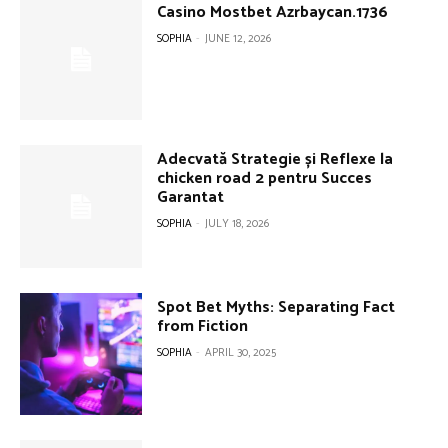
Casino Mostbet Azrbaycan.1736
SOPHIA
-
JUNE 12, 2026
Adecvată Strategie și Reflexe la
chicken road 2 pentru Succes
Garantat
SOPHIA
-
JULY 18, 2026
Spot Bet Myths: Separating Fact
from Fiction
SOPHIA
-
APRIL 30, 2025