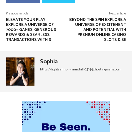
Previous article
Next article
ELEVATE YOUR PLAY
BEYOND THE SPIN EXPLORE A
EXPLORE A UNIVERSE OF
UNIVERSE OF EXCITEMENT
7000+ GAMES, GENEROUS
AND POTENTIAL WITH
REWARDS & SEAMLESS
PREMIUM ONLINE CASINO
TRANSACTIONS WITH S
SLOTS & SE
Sophia
https://lightsalmon-mandrill-651448.hostingersite.com