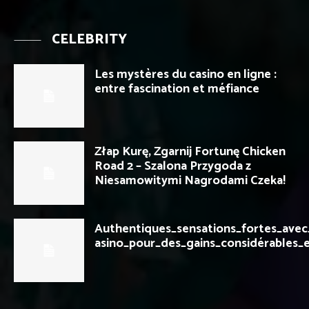
CELEBRITY
Les mystères du casino en ligne :
entre fascination et méfiance
Złap Kurę, Zgarnij Fortunę Chicken
Road 2 – Szalona Przygoda z
Niesamowitymi Nagrodami Czeka!
Authentiques_sensations_fortes_ave
asino_pour_des_gains_considérables_