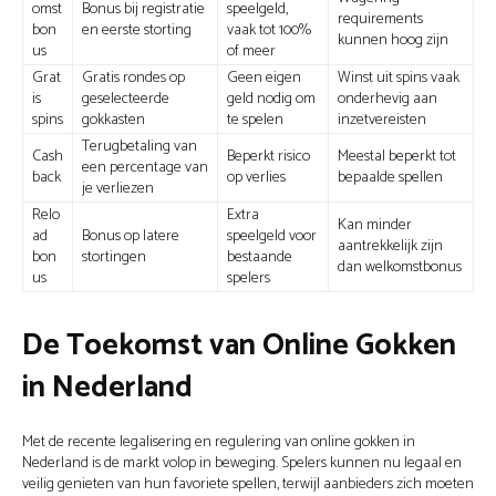
omst
Bonus bij registratie
speelgeld,
requirements
bon
en eerste storting
vaak tot 100%
kunnen hoog zijn
us
of meer
Grat
Gratis rondes op
Geen eigen
Winst uit spins vaak
is
geselecteerde
geld nodig om
onderhevig aan
spins
gokkasten
te spelen
inzetvereisten
Terugbetaling van
Cash
Beperkt risico
Meestal beperkt tot
een percentage van
back
op verlies
bepaalde spellen
je verliezen
Relo
Extra
Kan minder
ad
Bonus op latere
speelgeld voor
aantrekkelijk zijn
bon
stortingen
bestaande
dan welkomstbonus
us
spelers
De Toekomst van Online Gokken
in Nederland
Met de recente legalisering en regulering van online gokken in
Nederland is de markt volop in beweging. Spelers kunnen nu legaal en
veilig genieten van hun favoriete spellen, terwijl aanbieders zich moeten