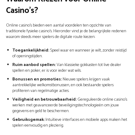
Casino’s?
Online casino’s bieden een aantal voordelen ten opzichte van
traditionele fysieke casino’s. Hieronder vind je de belangrijkste redenen
waarom steeds meer spelers de digitale route kiezen:
Toegankelijkheid:
Speel waar en wanneer je wilt, zonder reistijd
of openingstijden.
Ruim aanbod spellen:
Van klassieke gokkasten tot live dealer
spellen en poker, er is voor ieder wat wils.
Bonussen en promoties:
Nieuwe spelers krijgen vaak
aantrekkelijke welkomstbonussen, en ook bestaande spelers
profiteren van regelmatige acties.
Veiligheid en betrouwbaarheid:
Gereguleerde online casino’s
werken met geavanceerde beveiligingstechnologieën om jouw
gegevens en geld te beschermen.
Gebruiksgemak:
Intuïtieve interfaces en mobiele apps maken het
spelen eenvoudig en plezierig.