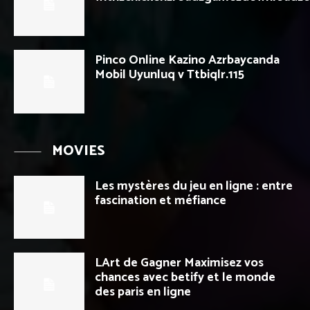
Pinco Online Kazino Azrbaycanda
Mobil Uyunluq v Ttbiqlr.115
MOVIES
Les mystères du jeu en ligne : entre
fascination et méfiance
LArt de Gagner Maximisez vos
chances avec betify et le monde
des paris en ligne