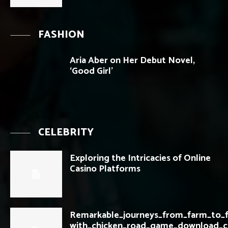
FASHION
Aria Aber on Her Debut Novel,
‘Good Girl’
CELEBRITY
Exploring the Intricacies of Online
Casino Platforms
Remarkable_journeys_from_farm_to_fi
with_chicken_road_game_download_c