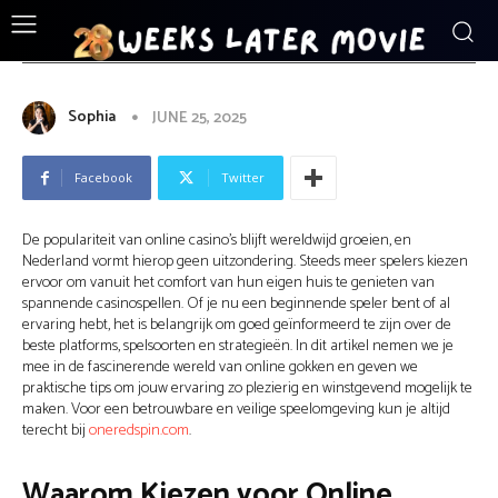
ENTERTAINMENT
Ontdek de Wereld van Online
Casino’s: Gids voor Beginners en
Gevorderden
Sophia
JUNE 25, 2025
Facebook
Twitter
De populariteit van online casino’s blijft wereldwijd groeien, en
Nederland vormt hierop geen uitzondering. Steeds meer spelers kiezen
ervoor om vanuit het comfort van hun eigen huis te genieten van
spannende casinospellen. Of je nu een beginnende speler bent of al
ervaring hebt, het is belangrijk om goed geïnformeerd te zijn over de
beste platforms, spelsoorten en strategieën. In dit artikel nemen we je
mee in de fascinerende wereld van online gokken en geven we
praktische tips om jouw ervaring zo plezierig en winstgevend mogelijk te
maken. Voor een betrouwbare en veilige speelomgeving kun je altijd
terecht bij
oneredspin.com
.
Waarom Kiezen voor Online