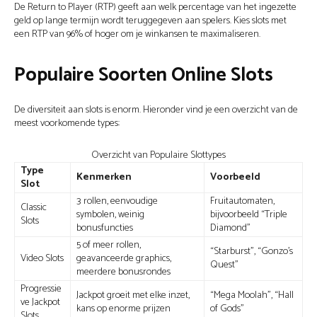
De Return to Player (RTP) geeft aan welk percentage van het ingezette
geld op lange termijn wordt teruggegeven aan spelers. Kies slots met
een RTP van 96% of hoger om je winkansen te maximaliseren.
Populaire Soorten Online Slots
De diversiteit aan slots is enorm. Hieronder vind je een overzicht van de
meest voorkomende types:
Overzicht van Populaire Slottypes
Type
Kenmerken
Voorbeeld
Slot
3 rollen, eenvoudige
Fruitautomaten,
Classic
symbolen, weinig
bijvoorbeeld “Triple
Slots
bonusfuncties
Diamond”
5 of meer rollen,
“Starburst”, “Gonzo’s
Video Slots
geavanceerde graphics,
Quest”
meerdere bonusrondes
Progressie
Jackpot groeit met elke inzet,
“Mega Moolah”, “Hall
ve Jackpot
kans op enorme prijzen
of Gods”
Slots