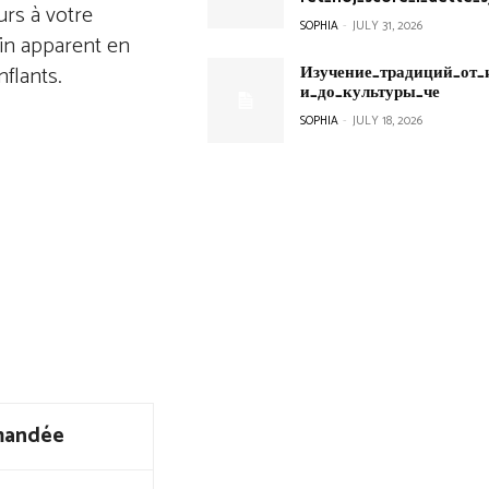
urs à votre
SOPHIA
-
JULY 31, 2026
in apparent en
nflants.
Изучение_традиций_от_
и_до_культуры_че
SOPHIA
-
JULY 18, 2026
mandée