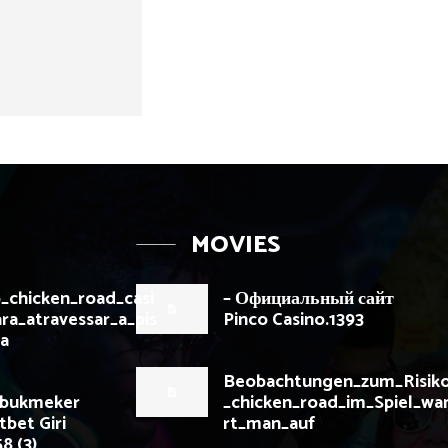
MOVIES
_chicken_road_casi
– Официальный сайт
ra_atravessar_a_pis
Pinco Casino.1393
ia
Beobachtungen_zum_Risik
 bukmeker
_chicken_road_im_Spiel_wa
tbet Giri
rt_man_auf
8 (3)