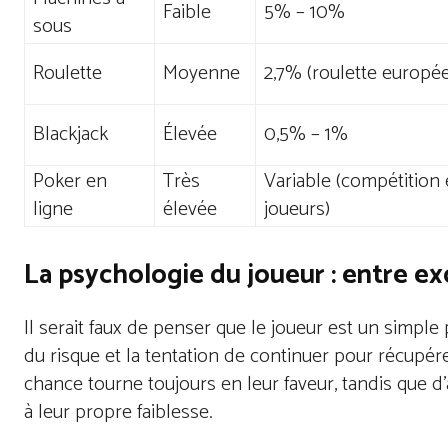
Faible
5% – 10%
sous
Roulette
Moyenne
2,7% (roulette europé
Blackjack
Élevée
0,5% – 1%
Poker en
Très
Variable (compétition 
ligne
élevée
joueurs)
La psychologie du joueur : entre ex
Il serait faux de penser que le joueur est un simple 
du risque et la tentation de continuer pour récupére
chance tourne toujours en leur faveur, tandis que d’
à leur propre faiblesse.