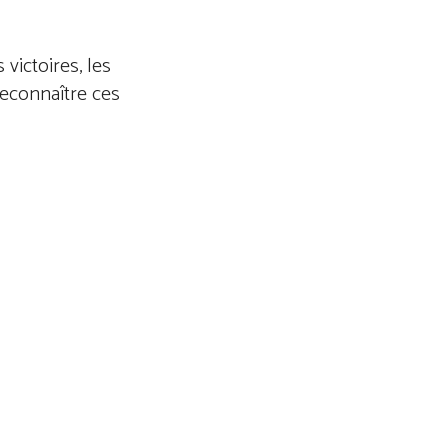
 victoires, les
Reconnaître ces