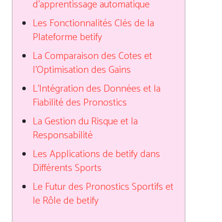
d'apprentissage automatique
Les Fonctionnalités Clés de la
Plateforme betify
La Comparaison des Cotes et
l'Optimisation des Gains
L'Intégration des Données et la
Fiabilité des Pronostics
La Gestion du Risque et la
Responsabilité
Les Applications de betify dans
Différents Sports
Le Futur des Pronostics Sportifs et
le Rôle de betify