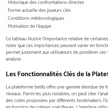
Historique des confrontations directes
Forme actuelle des joueurs clés
Conditions météorologiques
Motivation de l'équipe
Ce tableau illustre l'importance relative de certaine
noter que ces importances peuvent varier en foncti
permet justement aux utilisateurs de pondérer ces 
analyse.
Les Fonctionnalités Clés de la Plat
La plateforme betify offre une gamme étendue de f
niveaux. Parmi les plus notables, on peut citer l'an
des cotes proposées par différents bookmakers, l'ide
en fonction de critères spécifiques. L'interface utilis