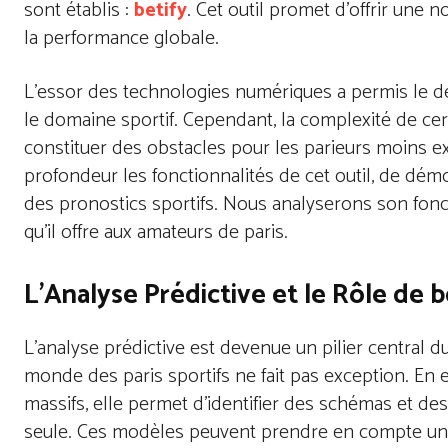
sont établis :
betify
. Cet outil promet d’offrir une n
la performance globale.
L'essor des technologies numériques a permis le d
le domaine sportif. Cependant, la complexité de cer
constituer des obstacles pour les parieurs moins exp
profondeur les fonctionnalités de cet outil, de dém
des pronostics sportifs. Nous analyserons son fonc
qu'il offre aux amateurs de paris.
L'Analyse Prédictive et le Rôle de b
L'analyse prédictive est devenue un pilier central 
monde des paris sportifs ne fait pas exception. E
massifs, elle permet d'identifier des schémas et des
seule. Ces modèles peuvent prendre en compte une mu