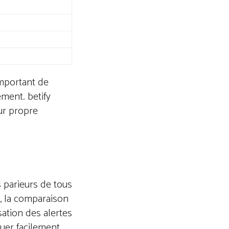
important de
ment. betify
ur propre
 parieurs de tous
s, la comparaison
sation des alertes
iguer facilement