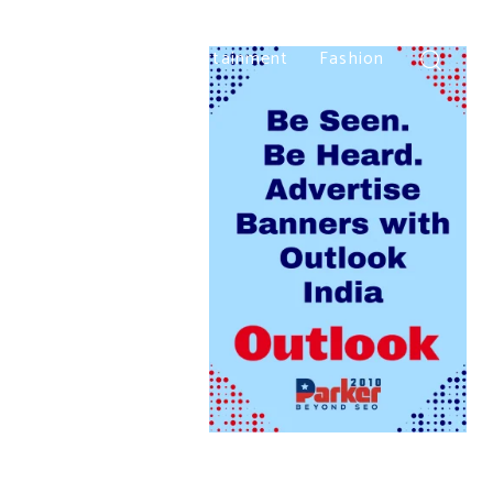
Home
Beauty
Entertainment
Fashion