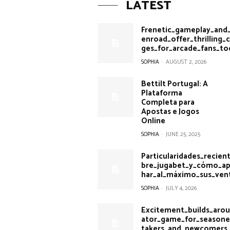
LATEST
Frenetic_gameplay_and_
enroad_offer_thrilling_c
ges_for_arcade_fans_to
SOPHIA
-
AUGUST 2, 2026
Bettilt Portugal: A
Plataforma
Completa para
Apostas e Jogos
Online
SOPHIA
-
JUNE 25, 2025
Particularidades_recien
bre_jugabet_y_cómo_a
har_al_máximo_sus_ven
SOPHIA
-
JULY 4, 2026
Excitement_builds_arou
ator_game_for_seasoned
takers_and_newcomers_