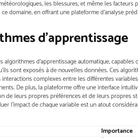
météorologiques, les blessures, et même les facteurs 
e domaine, en offrant une plateforme d'analyse prédi
ithmes d'apprentissage
s algorithmes d'apprentissage automatique, capables d
qu'ils sont exposés à de nouvelles données. Ces algori
 interactions complexes entre les différentes variables
ents. De plus, la plateforme offre une interface intuiti
on de leurs propres préférences et de leurs propres str
aluer l’impact de chaque variable est un atout considéra
Importance