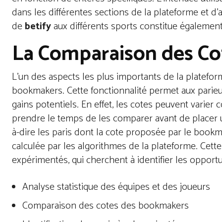
dans les différentes sections de la plateforme et d'
de
betify
aux différents sports constitue égalemen
La Comparaison des Cot
L'un des aspects les plus importants de la platefor
bookmakers. Cette fonctionnalité permet aux parieur
gains potentiels. En effet, les cotes peuvent varier
prendre le temps de les comparer avant de placer un 
à-dire les paris dont la cote proposée par le bookma
calculée par les algorithmes de la plateforme. Cette
expérimentés, qui cherchent à identifier les opportu
Analyse statistique des équipes et des joueurs
Comparaison des cotes des bookmakers