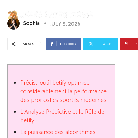
Sophia
JULY 5, 2026
Facebook
Twitter
P
Share
Précis, loutil betify optimise
considérablement la performance
des pronostics sportifs modernes
L'Analyse Prédictive et le Rôle de
betify
La puissance des algorithmes