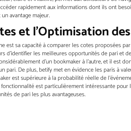
accéder rapidement aux informations dont ils ont besoin
t un avantage majeur.
es et l'Optimisation des
me est sa capacité à comparer les cotes proposées par 
s d'identifier les meilleures opportunités de pari et d
 considérablement d'un bookmaker à l'autre, et il est do
pari. De plus, betify met en évidence les paris à valeu
ker est supérieure à la probabilité réelle de l'événeme
 fonctionnalité est particulièrement intéressante pour 
nités de pari les plus avantageuses.