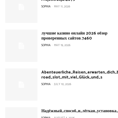
SOPHIA
-
MAY 11, 2026
лучшие казино онлайн 2026 обзор
проверенных сайтов.7460
SOPHIA
-
MAY 19, 2026
Abenteuerliche_Reisen_erwarten_dich_
road_slot_mit_viel_Glück_und_s
SOPHIA
-
JULY 10, 2026
Надёжный_способ_и_лёгкая_установка