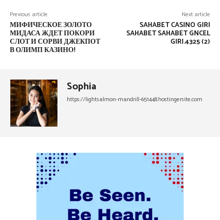
Previous article
Next article
МИФИЧЕСКОЕ ЗОЛОТО
SAHABET CASINO GIRI
МИДАСА ЖДЕТ ПОКОРИ
SAHABET SAHABET GNCEL
СЛОТ И СОРВИ ДЖЕКПОТ
GIRI.4325 (2)
В ОЛИМП КАЗИНО!
Sophia
https://lightsalmon-mandrill-651448.hostingersite.com