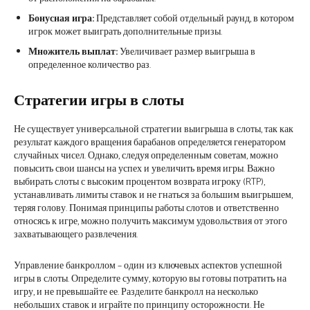
Бонусная игра:
Представляет собой отдельный раунд, в котором
игрок может выиграть дополнительные призы.
Множитель выплат:
Увеличивает размер выигрыша в
определенное количество раз.
Стратегии игры в слоты
Не существует универсальной стратегии выигрыша в слоты, так как
результат каждого вращения барабанов определяется генератором
случайных чисел. Однако, следуя определенным советам, можно
повысить свои шансы на успех и увеличить время игры. Важно
выбирать слоты с высоким процентом возврата игроку (RTP),
устанавливать лимиты ставок и не гнаться за большим выигрышем,
теряя голову. Понимая принципы работы слотов и ответственно
относясь к игре, можно получить максимум удовольствия от этого
захватывающего развлечения.
Управление банкроллом – один из ключевых аспектов успешной
игры в слоты. Определите сумму, которую вы готовы потратить на
игру, и не превышайте ее. Разделите банкролл на несколько
небольших ставок и играйте по принципу осторожности. Не