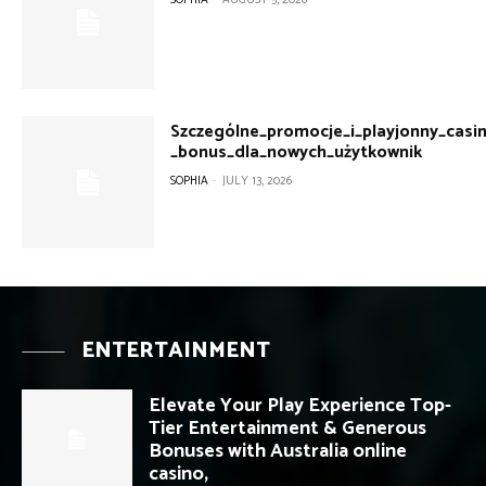
SOPHIA
-
AUGUST 5, 2026
Szczególne_promocje_i_playjonny_casi
_bonus_dla_nowych_użytkownik
SOPHIA
-
JULY 13, 2026
ENTERTAINMENT
Elevate Your Play Experience Top-
Tier Entertainment & Generous
Bonuses with Australia online
casino,