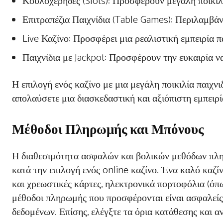
Κουλοχέρηδες (Slots): Προσφέρουν μεγάλη ποικιλ
Επιτραπέζια Παιχνίδια (Table Games): Περιλαμβάνο
Live Καζίνο: Προσφέρει μια ρεαλιστική εμπειρία π
Παιχνίδια με Jackpot: Προσφέρουν την ευκαιρία ν
Η επιλογή ενός καζίνο με μια μεγάλη ποικιλία παιχνι
απολαύσετε μια διασκεδαστική και αξιόπιστη εμπειρία
Μέθοδοι Πληρωμής και Μπόνους
Η διαθεσιμότητα ασφαλών και βολικών μεθόδων πληρ
κατά την επιλογή ενός online καζίνο. Ένα καλό καζί
και χρεωστικές κάρτες, ηλεκτρονικά πορτοφόλια (όπως 
μέθοδοι πληρωμής που προσφέρονται είναι ασφαλείς
δεδομένων. Επίσης, ελέγξτε τα όρια κατάθεσης και α