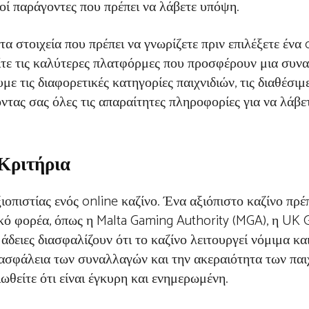
οί παράγοντες που πρέπει να λάβετε υπόψη.
α στοιχεία που πρέπει να γνωρίζετε πριν επιλέξετε ένα 
ίτε τις καλύτερες πλατφόρμες που προσφέρουν μια συν
ε τις διαφορετικές κατηγορίες παιχνιδιών, τις διαθέσι
τας σας όλες τις απαραίτητες πληροφορίες για να λάβε
Κριτήρια
οπιστίας ενός online καζίνο. Ένα αξιόπιστο καζίνο πρέπ
κό φορέα, όπως η Malta Gaming Authority (MGA), η UK
δειες διασφαλίζουν ότι το καζίνο λειτουργεί νόμιμα κα
 ασφάλεια των συναλλαγών και την ακεραιότητα των παι
ιωθείτε ότι είναι έγκυρη και ενημερωμένη.