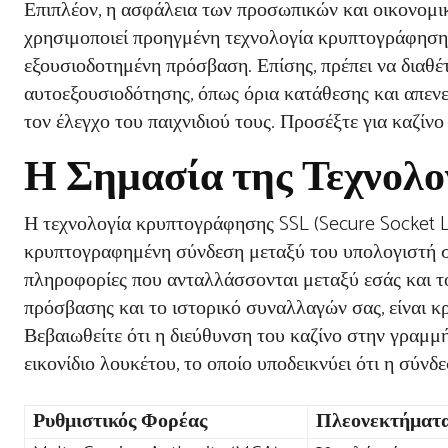
Επιπλέον, η ασφάλεια των προσωπικών και οικονομι
χρησιμοποιεί προηγμένη τεχνολογία κρυπτογράφησης 
εξουσιοδοτημένη πρόσβαση. Επίσης, πρέπει να διαθέτ
αυτοεξουσιοδότησης, όπως όρια κατάθεσης και απενε
τον έλεγχο του παιχνιδιού τους. Προσέξτε για καζίνο
Η Σημασία της Τεχνολ
Η τεχνολογία κρυπτογράφησης SSL (Secure Socket L
κρυπτογραφημένη σύνδεση μεταξύ του υπολογιστή σας
πληροφορίες που ανταλλάσσονται μεταξύ εσάς και του
πρόσβασης και το ιστορικό συναλλαγών σας, είναι κ
Βεβαιωθείτε ότι η διεύθυνση του καζίνο στην γραμμή
εικονίδιο λουκέτου, το οποίο υποδεικνύει ότι η σύνδ
Ρυθμιστικός Φορέας
Πλεονεκτήματ