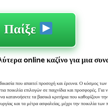
Παίξε
λύτερα online καζίνο για μια συ
αδικασία που απαιτεί προσοχή και έρευνα. Ο κόσμος των
τια ποικιλία επιλογών σε παιχνίδια και προσφορές. Για 
 να κατανοήσετε τα βασικά κριτήρια που καθορίζουν την 
υργίας και τα μέτρα ασφαλείας, μέχρι την ποικιλία των π