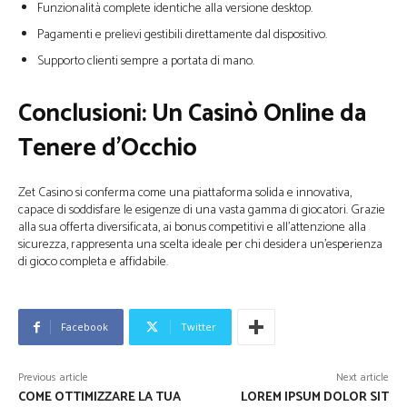
Funzionalità complete identiche alla versione desktop.
Pagamenti e prelievi gestibili direttamente dal dispositivo.
Supporto clienti sempre a portata di mano.
Conclusioni: Un Casinò Online da
Tenere d’Occhio
Zet Casino si conferma come una piattaforma solida e innovativa,
capace di soddisfare le esigenze di una vasta gamma di giocatori. Grazie
alla sua offerta diversificata, ai bonus competitivi e all’attenzione alla
sicurezza, rappresenta una scelta ideale per chi desidera un’esperienza
di gioco completa e affidabile.
Facebook
Twitter
Previous article
Next article
COME OTTIMIZZARE LA TUA
LOREM IPSUM DOLOR SIT