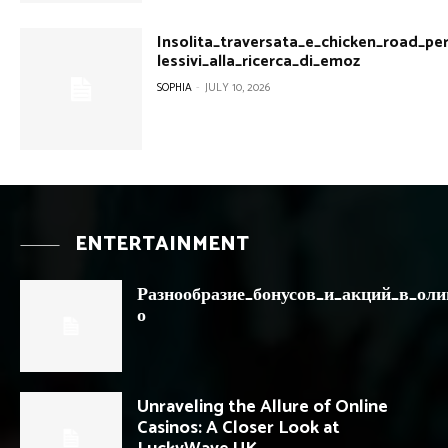
Insolita_traversata_e_chicken_road_per
lessivi_alla_ricerca_di_emoz
SOPHIA
-
JULY 10, 2026
ENTERTAINMENT
Разнообразие_бонусов_и_акций_в_ол
о
Unraveling the Allure of Online
Casinos: A Closer Look at