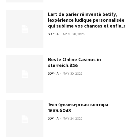
Lart de parier réinventé betify,
lexpérience ludique personnalisée
qui sublime vos chances et enfla_1
SOPHIA
-
APRIL 28, 2026
Beste Online Casinos in
sterreich.826
SOPHIA
-
MAY 30, 2026
1win букмекерская контора
1вин.6043
SOPHIA
-
MAY 24, 2026