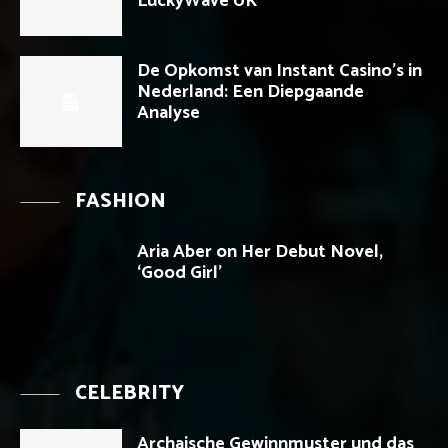
LuckyWave UK
De Opkomst van Instant Casino’s in
Nederland: Een Diepgaande
Analyse
FASHION
Aria Aber on Her Debut Novel,
‘Good Girl’
CELEBRITY
Archaische Gewinnmuster und das