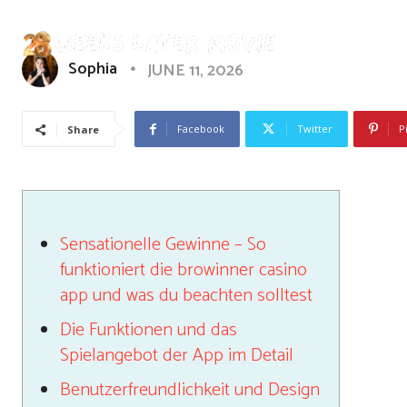
Sophia
JUNE 11, 2026
Facebook
Twitter
P
Share
Sensationelle Gewinne – So
funktioniert die browinner casino
app und was du beachten solltest
Die Funktionen und das
Spielangebot der App im Detail
Benutzerfreundlichkeit und Design