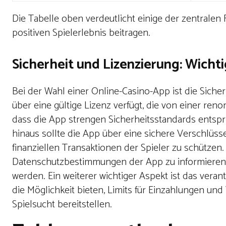
Die Tabelle oben verdeutlicht einige der zentralen 
positiven Spielerlebnis beitragen.
Sicherheit und Lizenzierung: Wichti
Bei der Wahl einer Online-Casino-App ist die Sicher
über eine gültige Lizenz verfügt, die von einer ren
dass die App strengen Sicherheitsstandards entspr
hinaus sollte die App über eine sichere Verschlüs
finanziellen Transaktionen der Spieler zu schützen. 
Datenschutzbestimmungen der App zu informieren u
werden. Ein weiterer wichtiger Aspekt ist das vera
die Möglichkeit bieten, Limits für Einzahlungen und
Spielsucht bereitstellen.