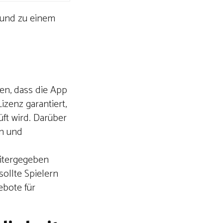
und zu einem
len, dass die App
izenz garantiert,
ft wird. Darüber
en und
eitergegeben
sollte Spielern
ebote für