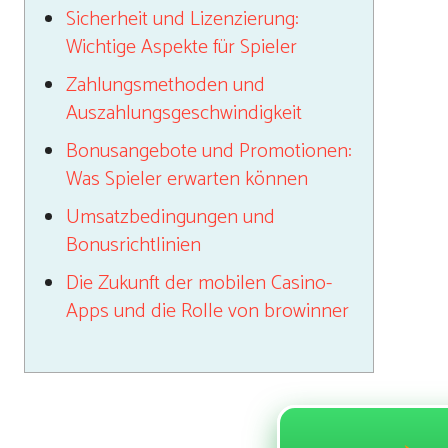
Sicherheit und Lizenzierung:
Wichtige Aspekte für Spieler
Zahlungsmethoden und
Auszahlungsgeschwindigkeit
Bonusangebote und Promotionen:
Was Spieler erwarten können
Umsatzbedingungen und
Bonusrichtlinien
Die Zukunft der mobilen Casino-
Apps und die Rolle von browinner