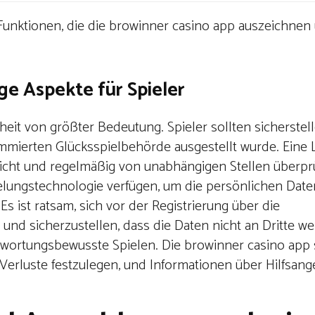
Funktionen, die die
browinner casino app
auszeichnen 
ge Aspekte für Spieler
heit von größter Bedeutung. Spieler sollten sicherstel
ommierten Glücksspielbehörde ausgestellt wurde. Eine L
icht und regelmäßig von unabhängigen Stellen überprü
selungstechnologie verfügen, um die persönlichen Dat
Es ist ratsam, sich vor der Registrierung über die
nd sicherzustellen, dass die Daten nicht an Dritte w
ntwortungsbewusste Spielen. Die
browinner casino app
 Verluste festzulegen, und Informationen über Hilfsang