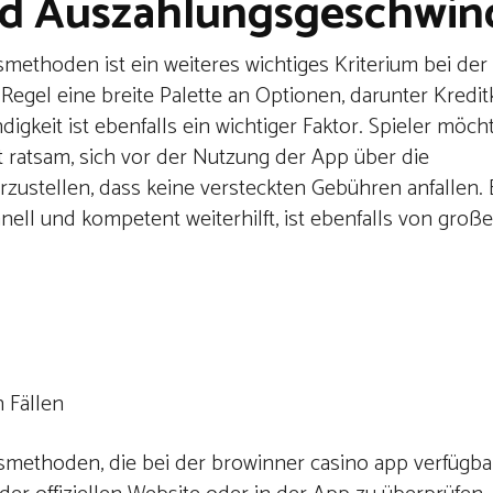
 Auszahlungsgeschwind
ethoden ist ein weiteres wichtiges Kriterium bei der
 Regel eine breite Palette an Optionen, darunter Kredit
keit ist ebenfalls ein wichtiger Faktor. Spieler möch
t ratsam, sich vor der Nutzung der App über die
ustellen, dass keine versteckten Gebühren anfallen. E
ell und kompetent weiterhilft, ist ebenfalls von groß
 Fällen
gsmethoden, die bei der
browinner casino app
verfügba