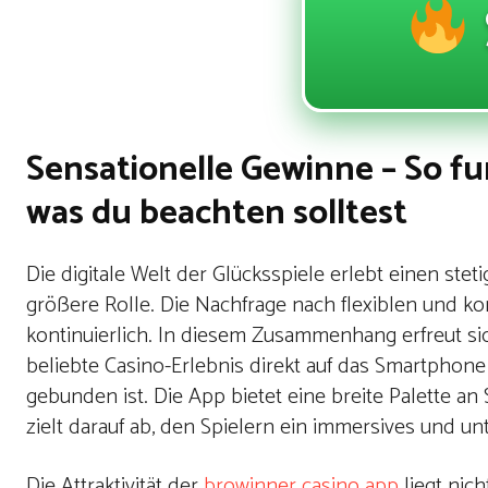
Sensationelle Gewinne – So fu
was du beachten solltest
Die digitale Welt der Glücksspiele erlebt einen s
größere Rolle. Die Nachfrage nach flexiblen und ko
kontinuierlich. In diesem Zusammenhang erfreut si
beliebte Casino-Erlebnis direkt auf das Smartpho
gebunden ist. Die App bietet eine breite Palette an
zielt darauf ab, den Spielern ein immersives und un
Die Attraktivität der
browinner casino app
liegt nich