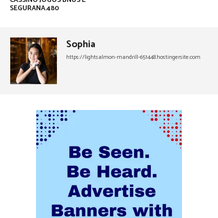
CASSINO JOGOS BNUS E
SEGURANA.480
Sophia
https://lightsalmon-mandrill-651448.hostingersite.com