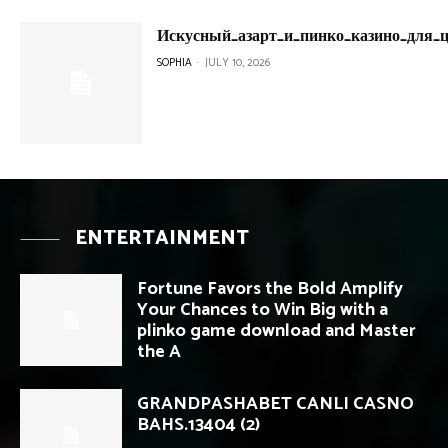
Искусный_азарт_и_пинко_казино_для_ц
SOPHIA
-
JULY 10, 2026
ENTERTAINMENT
Fortune Favors the Bold Amplify
Your Chances to Win Big with a
plinko game download and Master
the A
GRANDPASHABET CANLI CASNO
BAHS.13404 (2)