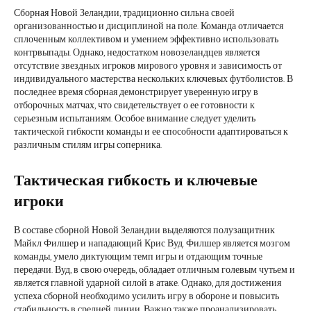
Сборная Новой Зеландии, традиционно сильна своей
организованностью и дисциплиной на поле. Команда отличается
сплоченным коллективом и умением эффективно использовать
контрвыпады. Однако, недостатком новозеландцев является
отсутствие звездных игроков мирового уровня и зависимость от
индивидуального мастерства нескольких ключевых футболистов. В
последнее время сборная демонстрирует уверенную игру в
отборочных матчах, что свидетельствует о ее готовности к
серьезным испытаниям. Особое внимание следует уделить
тактической гибкости команды и ее способности адаптироваться к
различным стилям игры соперника.
Тактическая гибкость и ключевые
игроки
В составе сборной Новой Зеландии выделяются полузащитник
Майкл Филшер и нападающий Крис Вуд. Филшер является мозгом
команды, умело диктующим темп игры и отдающим точные
передачи. Вуд, в свою очередь, обладает отличным голевым чутьем и
является главной ударной силой в атаке. Однако, для достижения
успеха сборной необходимо усилить игру в обороне и повысить
стабильность в средней линии. Важно также проанализировать