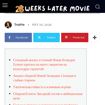
ENTERTAINMENT
Солидный анализ и точный
Новая Зеландия Египет прогноз
на матч с акцентом на
полугидрат стратегий
Sophia
MAY 20, 2026
Facebook
Twitter
Pinterest
Солидный анализ и точный Новая Зеландия
Египет прогноз на матч с акцентом на
полугидрат стратегий
Анализ сборной Новой Зеландии: Сильные и
слабые стороны
Тактическая гибкость и ключевые игроки
Сборная Египта: Звездный состав и амбициозные
цели