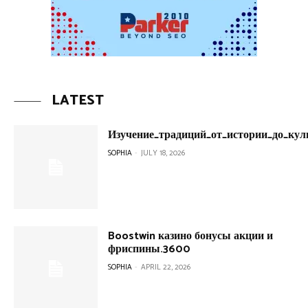
LATEST
Изучение_традиций_от_истории_до_кул
SOPHIA
-
JULY 18, 2026
Boostwin казино бонусы акции и
фриспины.3600
SOPHIA
-
APRIL 22, 2026