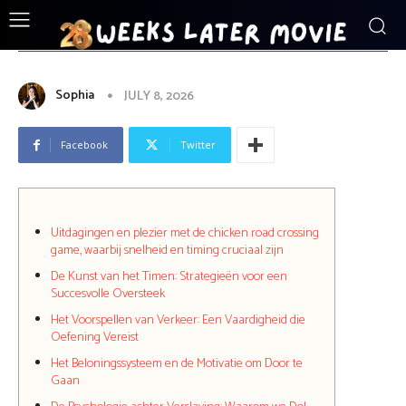
ENTERTAINMENT
Uitdagingen_en_plezier_met_de_chick
Sophia
JULY 8, 2026
Facebook
Twitter
Uitdagingen en plezier met de chicken road crossing
game, waarbij snelheid en timing cruciaal zijn
De Kunst van het Timen: Strategieën voor een
Succesvolle Oversteek
Het Voorspellen van Verkeer: Een Vaardigheid die
Oefening Vereist
Het Beloningssysteem en de Motivatie om Door te
Gaan