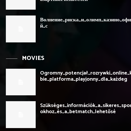
Волнение_риска_и_олимп_казино_оф
й_с
MOVIES
Ogromny_potencjał_rozrywki_online_
bie_platforma_playjonny_dla_każdeg
Szükséges_információk_a_sikeres_spo
okhoz_és_a_betmatch_lehetősé