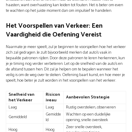
haasten, want overhaasting kan leiden tot fouten. Het is beter om even
te wachten op het juiste moment dan om impulsief te handelen.
Het Voorspellen van Verkeer: Een
Vaardigheid die Oefening Vereist
Naarmate je meer speelt, zul je beginnen te voorspellen hoe het verkeer
zich zal gedragen. Je zult bijvoorbeeld merken dat auto's vaak in
bepaalde patronen rijden. Door deze patronen te leren herkennen, kun
je je timing nog verder verbeteren. Let op de snelheid van de auto's en
de afstand tussen hen. Dit zal je helpen om te bepalen wanneer het
veilig is om de weg over te steken. Oefening baart kunst, en hoe meer je
speelt, hoe beter je zult worden in het voorspellen van het verkeer.
Snelheid van
Risicon
Aanbevolen Strategie
het Verkeer
iveau
Laag
Laag
Rustig oversteken, observeren
Gemidde
Wachten op een duidelijke
Gemiddeld
ld
opening, snelle oversteek
Zeer snelle oversteek,
Hoog
Hoog