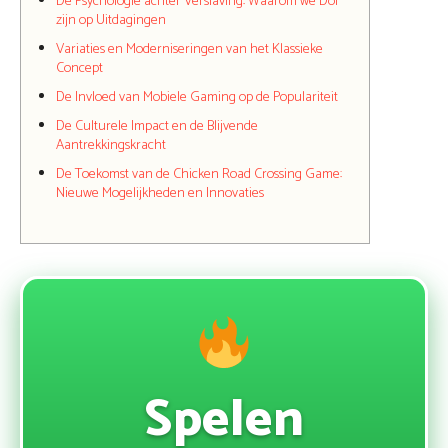
De Psychologie achter Verslaving: Waarom we Dol
zijn op Uitdagingen
Variaties en Moderniseringen van het Klassieke
Concept
De Invloed van Mobiele Gaming op de Populariteit
De Culturele Impact en de Blijvende
Aantrekkingskracht
De Toekomst van de Chicken Road Crossing Game:
Nieuwe Mogelijkheden en Innovaties
Spelen