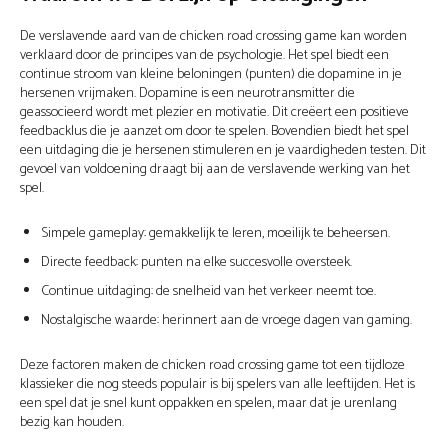
De verslavende aard van de chicken road crossing game kan worden
verklaard door de principes van de psychologie. Het spel biedt een
continue stroom van kleine beloningen (punten) die dopamine in je
hersenen vrijmaken. Dopamine is een neurotransmitter die
geassocieerd wordt met plezier en motivatie. Dit creëert een positieve
feedbacklus die je aanzet om door te spelen. Bovendien biedt het spel
een uitdaging die je hersenen stimuleren en je vaardigheden testen. Dit
gevoel van voldoening draagt bij aan de verslavende werking van het
spel.
Simpele gameplay: gemakkelijk te leren, moeilijk te beheersen.
Directe feedback: punten na elke succesvolle oversteek.
Continue uitdaging: de snelheid van het verkeer neemt toe.
Nostalgische waarde: herinnert aan de vroege dagen van gaming.
Deze factoren maken de chicken road crossing game tot een tijdloze
klassieker die nog steeds populair is bij spelers van alle leeftijden. Het is
een spel dat je snel kunt oppakken en spelen, maar dat je urenlang
bezig kan houden.