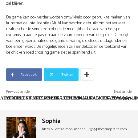
zal blijven.
De game kan ook verder worden ontwikkeld door gebruik te maken van
kunstmatige intelligentie (AI). AI kan worden gebruikt om het verkeer
realistischer te simuleren of om de moeilijkheidsgraad van het spel
dynamisch aan te passen aan de vaardigheden van de speler. Dit zorgt
voor een gepersonaliseerde game-ervaring die steeds uitdagender en
boeiender wordt. De mogelijkheden zijn eindeloos en de toekomst van
de chicken road crossing game ziet er spannend uit.
Facebook
Twitter
Previous article
Next article
ΛΗΘΙΝΈΣ_ΣΤΙΓΜΈΣ_ΑΔΡΕΝΑΛΊΝΗΣ_ΚΑΙ_ΔΙΑΣΚΈΔΑΣ-11183546
VERBINDING_CREËREN_MET_EEN_WIN_AURA_VOOR_PERSOONLIJ
Sophia
https://lightsalmon-mandrill-651448.hostingersite.com