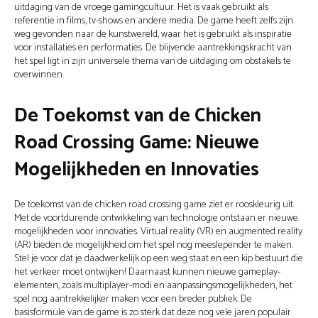
uitdaging van de vroege gamingcultuur. Het is vaak gebruikt als
referentie in films, tv-shows en andere media. De game heeft zelfs zijn
weg gevonden naar de kunstwereld, waar het is gebruikt als inspiratie
voor installaties en performaties. De blijvende aantrekkingskracht van
het spel ligt in zijn universele thema van de uitdaging om obstakels te
overwinnen.
De Toekomst van de Chicken
Road Crossing Game: Nieuwe
Mogelijkheden en Innovaties
De toekomst van de chicken road crossing game ziet er rooskleurig uit.
Met de voortdurende ontwikkeling van technologie ontstaan er nieuwe
mogelijkheden voor innovaties. Virtual reality (VR) en augmented reality
(AR) bieden de mogelijkheid om het spel nog meeslepender te maken.
Stel je voor dat je daadwerkelijk op een weg staat en een kip bestuurt die
het verkeer moet ontwijken! Daarnaast kunnen nieuwe gameplay-
elementen, zoals multiplayer-modi en aanpassingsmogelijkheden, het
spel nog aantrekkelijker maken voor een breder publiek. De
basisformule van de game is zo sterk dat deze nog vele jaren populair