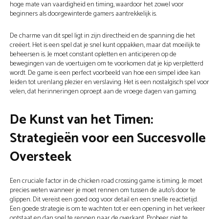
hoge mate van vaardigheid en timing, waardoor het zowel voor
beginners als doorgewinterde gamers aantrekkelijk is.
De charme van dit spel ligt in zijn directheid en de spanning die het
creëert. Het is een spel dat je snel kunt oppakken, maar dat moeilijk te
beheersen is. Je moet constant opletten en anticiperen op de
bewegingen van de voertuigen om te voorkomen dat je kip verpletterd
wordt. De game is een perfect voorbeeld van hoe een simpel idee kan
leiden tot urenlang plezier en verslaving. Het is een nostalgisch spel voor
velen, dat herinneringen oproept aan de vroege dagen van gaming.
De Kunst van het Timen:
Strategieën voor een Succesvolle
Oversteek
Een cruciale factor in de chicken road crossing game is timing. Je moet
precies weten wanneer je moet rennen om tussen de auto's door te
glippen. Dit vereist een goed oog voor detail en een snelle reactietijd.
Een goede strategie is om te wachten tot er een opening in het verkeer
ontstaat en dan snel te rennen naar de overkant. Probeer niet te